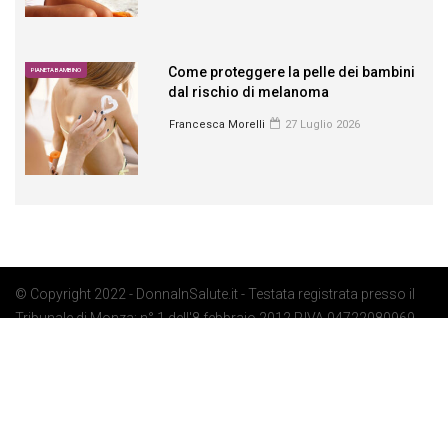
Come proteggere la pelle dei bambini
PIANETA BAMBINO
dal rischio di melanoma
Francesca Morelli
27 Luglio 2026
© Copyright 2022 - DonnaInSalute.it - Testata registrata presso il
Tribunale di Monza: n° 1 dell'8 febbraio 2012 P.IVA 04722080969 -
Privacy Policy
-
Cookie Policy
-
Preferenze