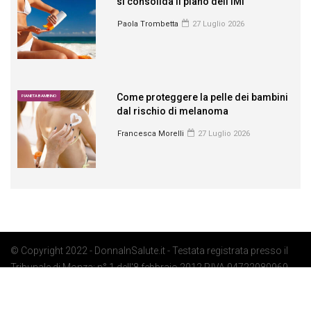
si consolida il piano dell’IMI
Paola Trombetta
27 Luglio 2026
Come proteggere la pelle dei bambini
PIANETA BAMBINO
dal rischio di melanoma
Francesca Morelli
27 Luglio 2026
© Copyright 2022 - DonnaInSalute.it - Testata registrata presso il
Tribunale di Monza: n° 1 dell'8 febbraio 2012 P.IVA 04722080969 -
Privacy Policy
-
Cookie Policy
-
Preferenze