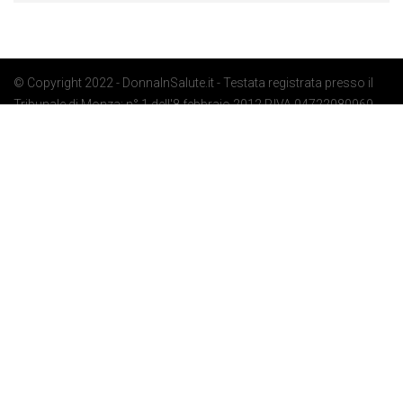
© Copyright 2022 - DonnaInSalute.it - Testata registrata presso il
Tribunale di Monza: n° 1 dell'8 febbraio 2012 P.IVA 04722080969 -
Privacy Policy
-
Cookie Policy
-
Preferenze