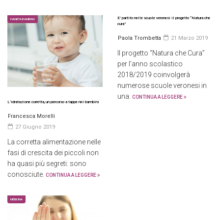
E’ partito nelle scuole veronesi il progetto “Natura che
PIANETA BAMBINO
cura”
Paola Trombetta
21 Marzo 2019
Il progetto “Natura che Cura”
per l’anno scolastico
2018/2019 coinvolgerà
numerose scuole veronesi in
una.
CONTINUA A LEGGERE
L’idratazione corretta, un percorso a tappe nei bambini
Francesca Morelli
27 Giugno 2019
La corretta alimentazione nelle
fasi di crescita dei piccoli non
ha quasi più segreti: sono
conosciute.
CONTINUA A LEGGERE
MEDICINA