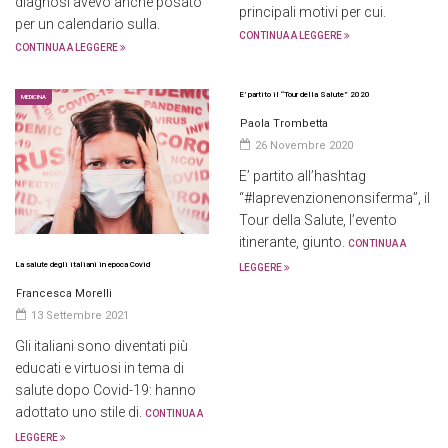
diagnosi avevo anche posato
principali motivi per cui.
per un calendario sulla.
CONTINUA A LEGGERE
CONTINUA A LEGGERE
E’ partito il “Tour della Salute” 2020
MEDICINA
Paola Trombetta
26 Novembre 2020
E’ partito all’hashtag
“#laprevenzionenonsiferma”, il
Tour della Salute, l’evento
itinerante, giunto.
CONTINUA A
La salute degli italiani in epoca Covid
LEGGERE
Francesca Morelli
13 Settembre 2021
Gli italiani sono diventati più
educati e virtuosi in tema di
salute dopo Covid-19: hanno
adottato uno stile di.
CONTINUA A
LEGGERE