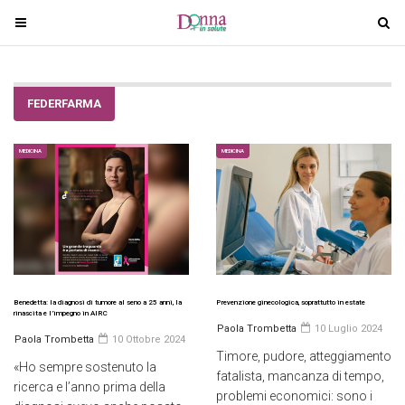
T
T
o
o
g
g
g
g
FEDERFARMA
l
l
e
e
n
n
MEDICINA
MEDICINA
a
a
v
v
i
i
g
g
a
a
t
t
i
i
Benedetta: la diagnosi di tumore al seno a 25 anni, la
Prevenzione ginecologica, soprattutto in estate
rinascita e l’impegno in AIRC
o
o
Paola Trombetta
10 Luglio 2024
Paola Trombetta
10 Ottobre 2024
n
n
Timore, pudore, atteggiamento
«Ho sempre sostenuto la
fatalista, mancanza di tempo,
ricerca e l’anno prima della
problemi economici: sono i