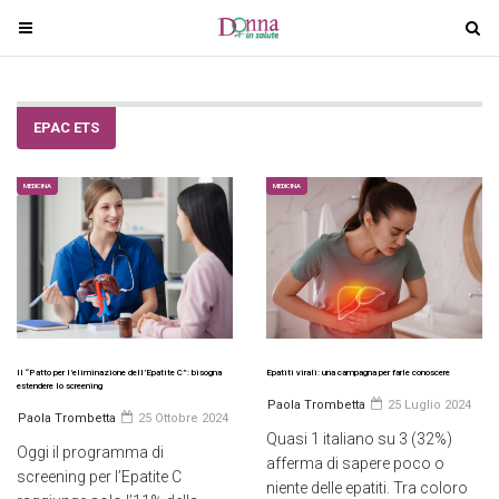
T
T
o
o
g
g
g
g
EPAC ETS
l
l
e
e
n
n
MEDICINA
MEDICINA
a
a
v
v
i
i
g
g
a
a
t
t
i
i
Il “Patto per l’eliminazione dell’Epatite C”: bisogna
Epatiti virali: una campagna per farle conoscere
estendere lo screening
o
o
Paola Trombetta
25 Luglio 2024
Paola Trombetta
25 Ottobre 2024
n
n
Quasi 1 italiano su 3 (32%)
Oggi il programma di
afferma di sapere poco o
screening per l’Epatite C
niente delle epatiti. Tra coloro