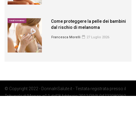
Come proteggere la pelle dei bambini
PIANETA BAMBINO
dal rischio di melanoma
Francesca Morelli
27 Luglio 2026
© Copyright 2022 - DonnaInSalute.it - Testata registrata presso il
Tribunale di Monza: n° 1 dell'8 febbraio 2012 P.IVA 04722080969 -
Privacy Policy
-
Cookie Policy
-
Preferenze