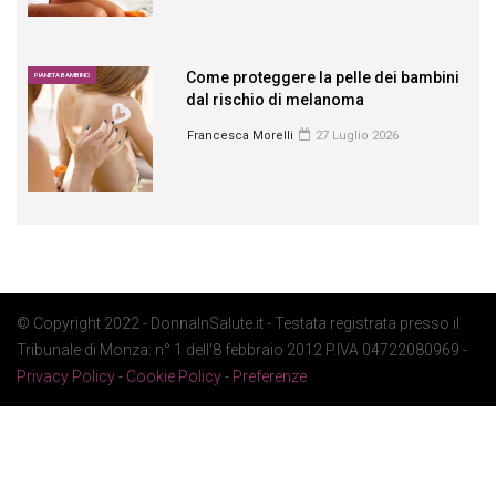
Come proteggere la pelle dei bambini
PIANETA BAMBINO
dal rischio di melanoma
Francesca Morelli
27 Luglio 2026
© Copyright 2022 - DonnaInSalute.it - Testata registrata presso il
Tribunale di Monza: n° 1 dell'8 febbraio 2012 P.IVA 04722080969 -
Privacy Policy
-
Cookie Policy
-
Preferenze