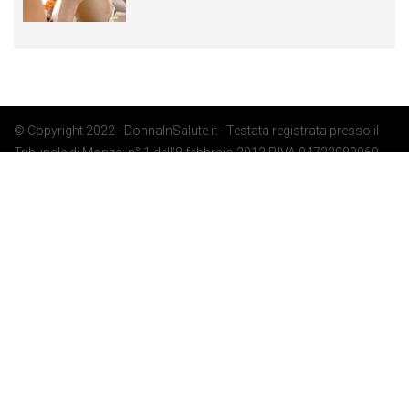
© Copyright 2022 - DonnaInSalute.it - Testata registrata presso il
Tribunale di Monza: n° 1 dell'8 febbraio 2012 P.IVA 04722080969 -
Privacy Policy
-
Cookie Policy
-
Preferenze