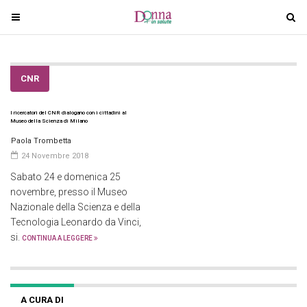
T
T
o
o
g
g
g
g
CNR
l
l
e
e
I ricercatori del CNR dialogano con i cittadini al
n
n
Museo della Scienza di Milano
a
a
Paola Trombetta
v
v
24 Novembre 2018
i
i
Sabato 24 e domenica 25
g
g
novembre, presso il Museo
a
a
Nazionale della Scienza e della
t
t
Tecnologia Leonardo da Vinci,
i
i
si.
CONTINUA A LEGGERE
o
o
n
n
A CURA DI