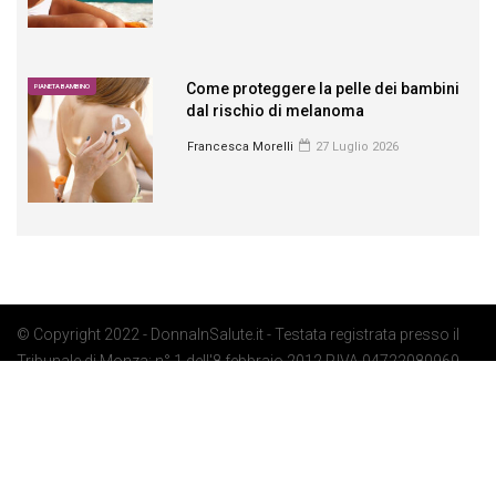
Come proteggere la pelle dei bambini
PIANETA BAMBINO
dal rischio di melanoma
Francesca Morelli
27 Luglio 2026
© Copyright 2022 - DonnaInSalute.it - Testata registrata presso il
Tribunale di Monza: n° 1 dell'8 febbraio 2012 P.IVA 04722080969 -
Privacy Policy
-
Cookie Policy
-
Preferenze