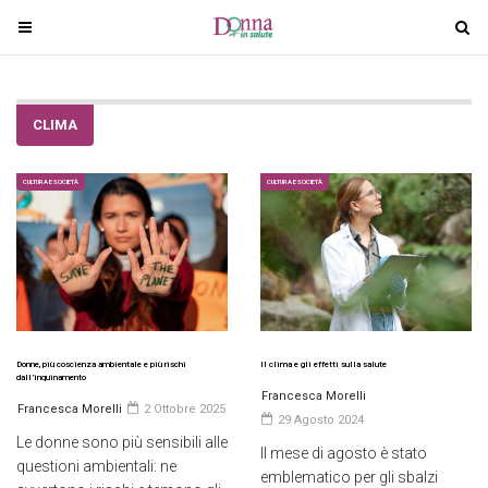
T
T
o
o
g
g
g
g
CLIMA
l
l
e
e
n
n
CULTURA E SOCIETÀ
CULTURA E SOCIETÀ
a
a
v
v
i
i
g
g
a
a
t
t
i
i
Donne, più coscienza ambientale e più rischi
Il clima e gli effetti sulla salute
dall’inquinamento
o
o
Francesca Morelli
Francesca Morelli
2 Ottobre 2025
n
n
29 Agosto 2024
Le donne sono più sensibili alle
Il mese di agosto è stato
questioni ambientali: ne
emblematico per gli sbalzi