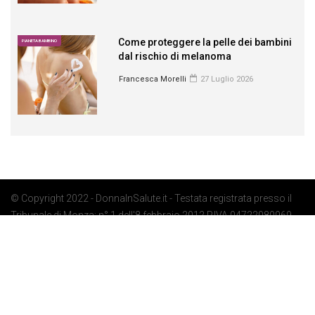
Come proteggere la pelle dei bambini
PIANETA BAMBINO
dal rischio di melanoma
Francesca Morelli
27 Luglio 2026
© Copyright 2022 - DonnaInSalute.it - Testata registrata presso il
Tribunale di Monza: n° 1 dell'8 febbraio 2012 P.IVA 04722080969 -
Privacy Policy
-
Cookie Policy
-
Preferenze