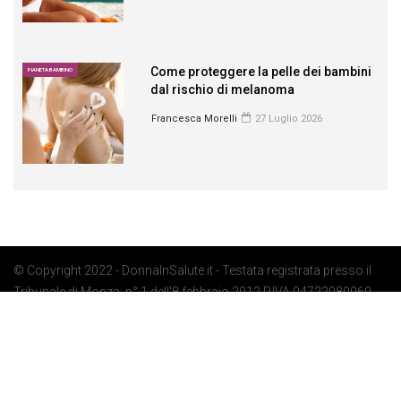
Come proteggere la pelle dei bambini
PIANETA BAMBINO
dal rischio di melanoma
Francesca Morelli
27 Luglio 2026
© Copyright 2022 - DonnaInSalute.it - Testata registrata presso il
Tribunale di Monza: n° 1 dell'8 febbraio 2012 P.IVA 04722080969 -
Privacy Policy
-
Cookie Policy
-
Preferenze