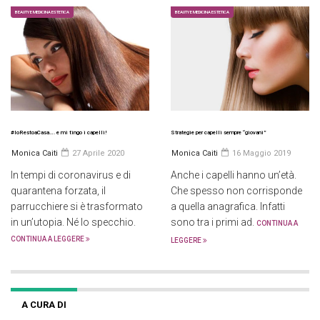
BEAUTY E MEDICINA ESTETICA
BEAUTY E MEDICINA ESTETICA
#IoRestoaCasa…. e mi tingo i capelli!
Strategie per capelli sempre “giovani”
Monica Caiti
27 Aprile 2020
Monica Caiti
16 Maggio 2019
In tempi di coronavirus e di
Anche i capelli hanno un’età.
quarantena forzata, il
Che spesso non corrisponde
parrucchiere si è trasformato
a quella anagrafica. Infatti
in un’utopia. Né lo specchio.
sono tra i primi ad.
CONTINUA A
CONTINUA A LEGGERE
LEGGERE
A CURA DI