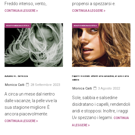
Freddo intenso, vento,.
propensi a spezzarsi e.
CONTINUA A LEGGERE
CONTINUA A LEGGERE
BEAUTY E MEDICINA ESTETICA
BEAUTY E MEDICINA ESTETICA
Autunno in… bellezza
Capelli in estate: attenti alla salsedine, al sole e alla
sabbia
Monica Caiti
28 Settembre 2023
Monica Caiti
3 Agosto 2022
A circa un mese dal rientro
Sole, sabbia e salsedine
dalle vacanze, la pelle vive la
disidratano i capelli, rendendoli
sua stagione migliore. È
aridi e stopposi. Inoltre, i raggi
ancora piacevolmente.
Uv spezzano i legami.
CONTINUA
CONTINUA A LEGGERE
A LEGGERE