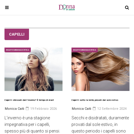
T
T
o
o
g
g
g
g
CAPELLI
l
l
e
e
n
n
BEAUTY E MEDICINA ESTETICA
BEAUTY E MEDICINA ESTETICA
a
a
v
v
i
i
g
g
a
a
t
t
i
i
Capelli stressati dall’inverno? È tempo di reset
Capelli sotto la lente, provati dal sole estivo
o
o
Monica Caiti
19 Febbraio 2026
Monica Caiti
12 Settembre 2024
n
n
L’inverno è una stagione
Secchi e disidratati, duramente
impegnativa per i capelli,
provati dal sole estivo, in
spesso più di quanto si pensi.
questo periodo i capelli sono