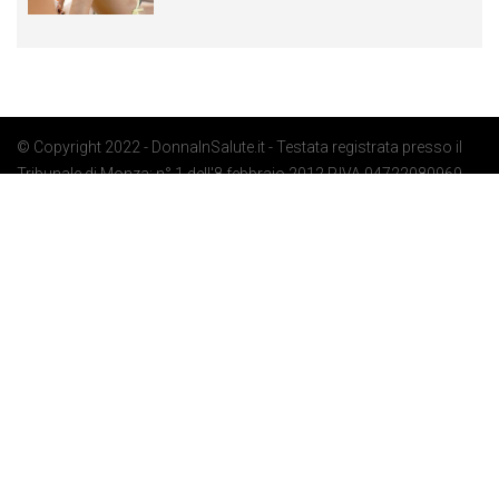
© Copyright 2022 - DonnaInSalute.it - Testata registrata presso il
Tribunale di Monza: n° 1 dell'8 febbraio 2012 P.IVA 04722080969 -
Privacy Policy
-
Cookie Policy
-
Preferenze