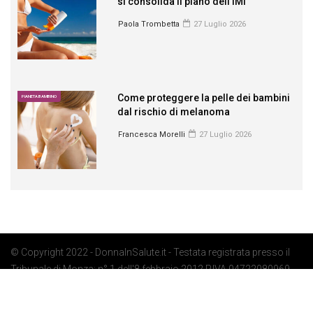
si consolida il piano dell’IMI
Paola Trombetta
27 Luglio 2026
Come proteggere la pelle dei bambini
PIANETA BAMBINO
dal rischio di melanoma
Francesca Morelli
27 Luglio 2026
© Copyright 2022 - DonnaInSalute.it - Testata registrata presso il
Tribunale di Monza: n° 1 dell'8 febbraio 2012 P.IVA 04722080969 -
Privacy Policy
-
Cookie Policy
-
Preferenze