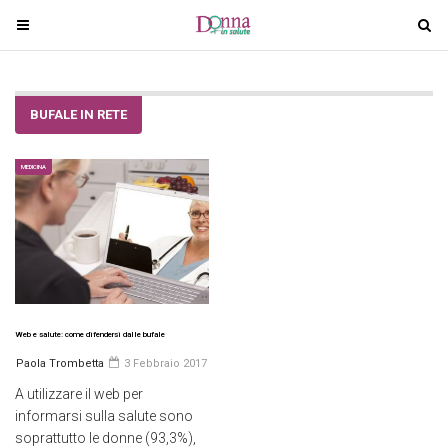
T
T
o
o
g
g
g
g
BUFALE IN RETE
l
l
e
e
n
n
MEDICINA
a
a
v
v
i
i
g
g
a
a
t
t
i
i
Web e salute: come difendersi dalle bufale
o
o
Paola Trombetta
3 Febbraio 2017
n
n
A utilizzare il web per
informarsi sulla salute sono
soprattutto le donne (93,3%),