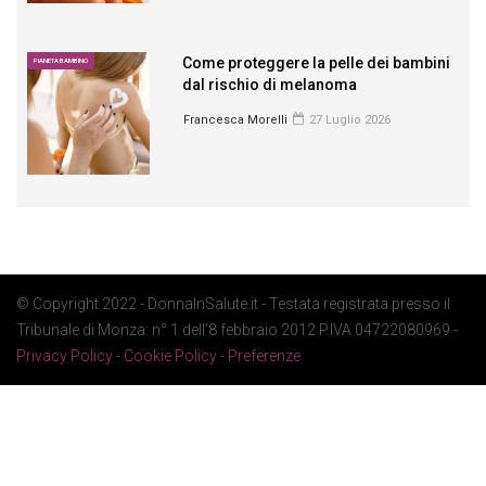
Come proteggere la pelle dei bambini
PIANETA BAMBINO
dal rischio di melanoma
Francesca Morelli
27 Luglio 2026
© Copyright 2022 - DonnaInSalute.it - Testata registrata presso il
Tribunale di Monza: n° 1 dell'8 febbraio 2012 P.IVA 04722080969 -
Privacy Policy
-
Cookie Policy
-
Preferenze