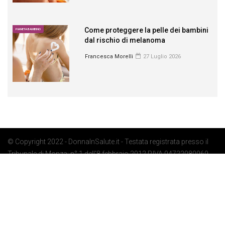
Come proteggere la pelle dei bambini
PIANETA BAMBINO
dal rischio di melanoma
Francesca Morelli
27 Luglio 2026
© Copyright 2022 - DonnaInSalute.it - Testata registrata presso il
Tribunale di Monza: n° 1 dell'8 febbraio 2012 P.IVA 04722080969 -
Privacy Policy
-
Cookie Policy
-
Preferenze