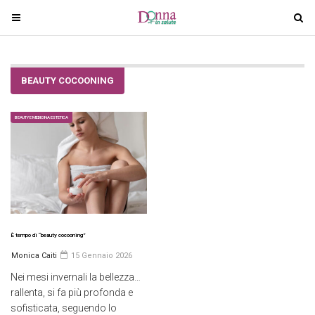
T
T
o
o
g
g
g
g
BEAUTY COCOONING
l
l
e
e
n
n
BEAUTY E MEDICINA ESTETICA
a
a
v
v
i
i
g
g
a
a
t
t
i
i
È tempo di “beauty cocooning”
o
o
Monica Caiti
15 Gennaio 2026
n
n
Nei mesi invernali la bellezza…
rallenta, si fa più profonda e
sofisticata, seguendo lo