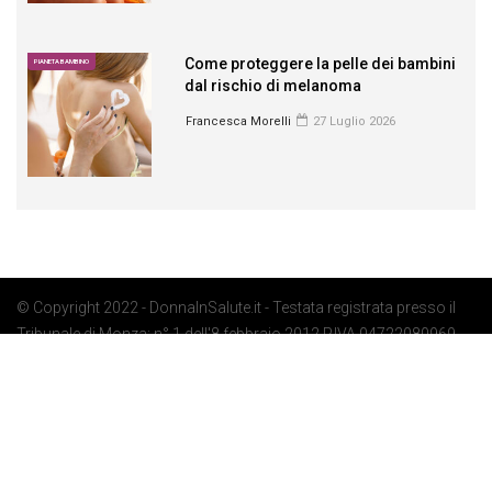
Come proteggere la pelle dei bambini
PIANETA BAMBINO
dal rischio di melanoma
Francesca Morelli
27 Luglio 2026
© Copyright 2022 - DonnaInSalute.it - Testata registrata presso il
Tribunale di Monza: n° 1 dell'8 febbraio 2012 P.IVA 04722080969 -
Privacy Policy
-
Cookie Policy
-
Preferenze