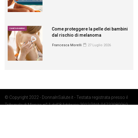
Come proteggere la pelle dei bambini
PIANETA BAMBINO
dal rischio di melanoma
Francesca Morelli
27 Luglio 2026
© Copyright 2022 - DonnaInSalute.it - Testata registrata presso il
Tribunale di Monza: n° 1 dell'8 febbraio 2012 P.IVA 04722080969 -
Privacy Policy
-
Cookie Policy
-
Preferenze