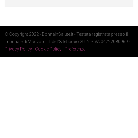
© Copyright 2022 - DonnaInSalute.it - Testata registrata presso il
Tribunale di Monza: n° 1 dell'8 febbraio 2012 P.IVA 04722080969 -
Privacy Policy
-
Cookie Policy
-
Preferenze