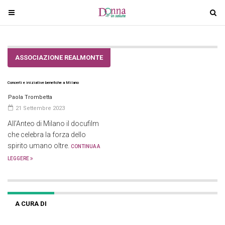
T
T
o
o
g
g
g
g
ASSOCIAZIONE REALMONTE
l
l
e
e
Concerti e iniziative benefiche a Milano
n
n
a
a
Paola Trombetta
v
v
21 Settembre 2023
i
i
All’Anteo di Milano il docufilm
g
g
che celebra la forza dello
a
a
spirito umano oltre.
CONTINUA A
t
t
LEGGERE
i
i
o
o
n
n
A CURA DI