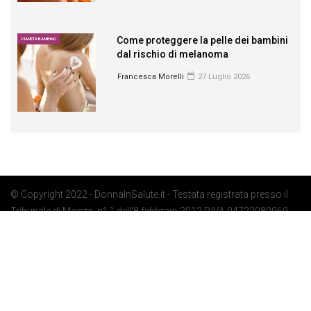
Come proteggere la pelle dei bambini
PIANETA BAMBINO
dal rischio di melanoma
Francesca Morelli
27 Luglio 2026
© Copyright 2022 - DonnaInSalute.it - Testata registrata presso il
Tribunale di Monza: n° 1 dell'8 febbraio 2012 P.IVA 04722080969 -
Privacy Policy
-
Cookie Policy
-
Preferenze