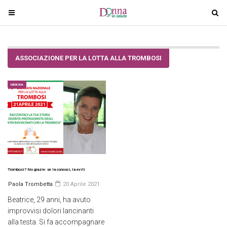
T
T
o
o
g
g
g
g
ASSOCIAZIONE PER LA LOTTA ALLA TROMBOSI
l
l
e
e
n
n
MEDICINA
a
a
v
v
i
i
g
g
a
a
t
t
i
i
Trombosi? No grazie: se la conosci, la eviti
o
o
Paola Trombetta
20 Aprile 2021
n
n
Beatrice, 29 anni, ha avuto
improvvisi dolori lancinanti
alla testa. Si fa accompagnare