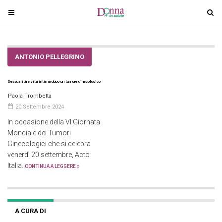
T
T
o
o
g
g
g
g
ANTONIO PELLEGRINO
l
l
e
e
Sessualità e vita intima dopo un tumore ginecologico
n
n
a
a
Paola Trombetta
v
v
20 Settembre 2024
i
i
In occasione della VI Giornata
g
g
Mondiale dei Tumori
a
a
Ginecologici che si celebra
venerdì 20 settembre, Acto
t
t
Italia.
i
i
CONTINUA A LEGGERE
o
o
n
n
A CURA DI