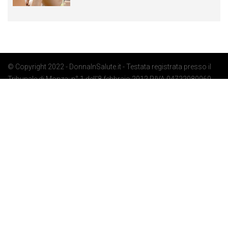
© Copyright 2022 - DonnaInSalute.it - Testata registrata presso il
Tribunale di Monza: n° 1 dell'8 febbraio 2012 P.IVA 04722080969 -
Privacy Policy
-
Cookie Policy
-
Preferenze