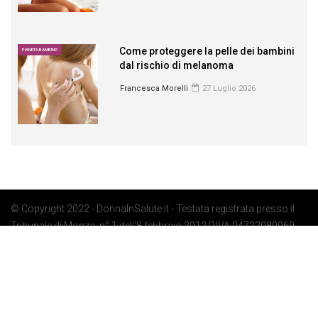
Come proteggere la pelle dei bambini
PIANETA BAMBINO
dal rischio di melanoma
Francesca Morelli
27 Luglio 2026
© Copyright 2022 - DonnaInSalute.it - Testata registrata presso il
Tribunale di Monza: n° 1 dell'8 febbraio 2012 P.IVA 04722080969 -
Privacy Policy
-
Cookie Policy
-
Preferenze