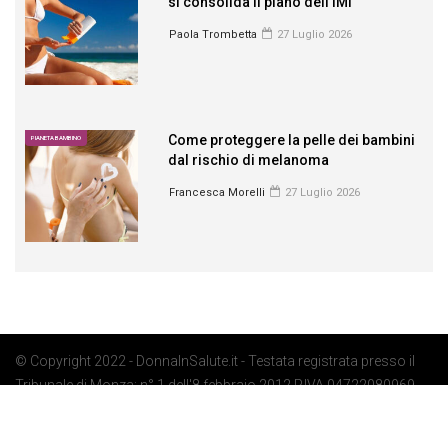
si consolida il piano dell’IMI
Paola Trombetta
27 Luglio 2026
Come proteggere la pelle dei bambini
PIANETA BAMBINO
dal rischio di melanoma
Francesca Morelli
27 Luglio 2026
© Copyright 2022 - DonnaInSalute.it - Testata registrata presso il
Tribunale di Monza: n° 1 dell'8 febbraio 2012 P.IVA 04722080969 -
Privacy Policy
-
Cookie Policy
-
Preferenze