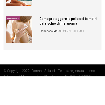
Come proteggere la pelle dei bambini
PIANETA BAMBINO
dal rischio di melanoma
Francesca Morelli
27 Luglio 2026
© Copyright 2022 - DonnaInSalute.it - Testata registrata presso il
Tribunale di Monza: n° 1 dell'8 febbraio 2012 P.IVA 04722080969 -
Privacy Policy
-
Cookie Policy
-
Preferenze