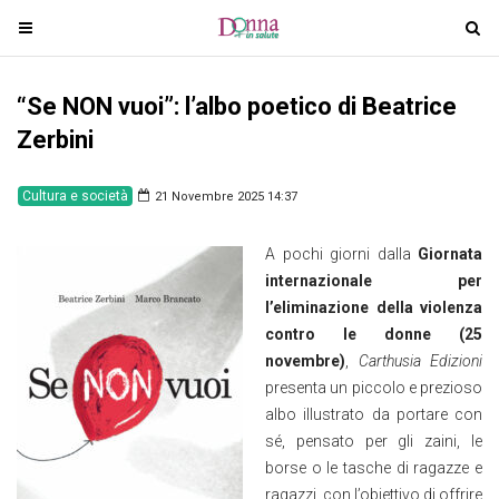
T
T
o
o
g
g
“Se NON vuoi”: l’albo poetico di Beatrice
g
g
l
l
Zerbini
e
e
n
n
Cultura e società
21 Novembre 2025 14:37
a
a
v
v
A pochi giorni dalla
Giornata
i
i
internazionale per
g
g
l’eliminazione della violenza
a
a
contro le donne (25
t
t
novembre)
,
Carthusia Edizioni
i
i
presenta un piccolo e prezioso
o
o
albo illustrato da portare con
n
n
sé, pensato per gli zaini, le
borse o le tasche di ragazze e
ragazzi, con l’obiettivo di offrire