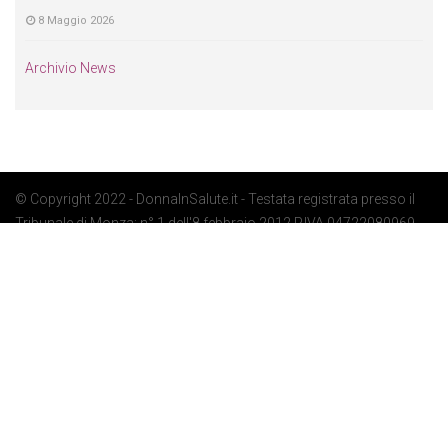
8 Maggio 2026
Archivio News
© Copyright 2022 - DonnaInSalute.it - Testata registrata presso il
Tribunale di Monza: n° 1 dell'8 febbraio 2012 P.IVA 04722080969 -
Privacy Policy
-
Cookie Policy
-
Preferenze