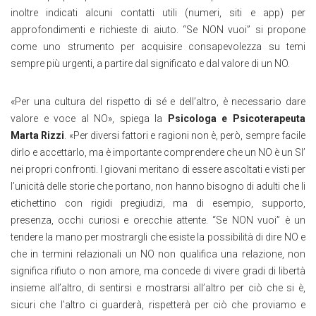
inoltre indicati alcuni contatti utili (numeri, siti e app) per
approfondimenti e richieste di aiuto. “Se NON vuoi” si propone
come uno strumento per acquisire consapevolezza su temi
sempre più urgenti, a partire dal significato e dal valore di un NO.
«Per una cultura del rispetto di sé e dell’altro, è necessario dare
valore e voce al NO», spiega la
Psicologa e Psicoterapeuta
Marta Rizzi
. «Per diversi fattori e ragioni non è, però, sempre facile
dirlo e accettarlo, ma è importante comprendere che un NO è un SI’
nei propri confronti. I giovani meritano di essere ascoltati e visti per
l’unicità delle storie che portano, non hanno bisogno di adulti che li
etichettino con rigidi pregiudizi, ma di esempio, supporto,
presenza, occhi curiosi e orecchie attente. “Se NON vuoi” è un
tendere la mano per mostrargli che esiste la possibilità di dire NO e
che in termini relazionali un NO non qualifica una relazione, non
significa rifiuto o non amore, ma concede di vivere gradi di libertà
insieme all’altro, di sentirsi e mostrarsi all’altro per ciò che si è,
sicuri che l’altro ci guarderà, rispetterà per ciò che proviamo e