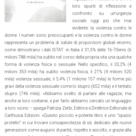
loro spunti di riflessione e
confronto su un’urgenza
sociale oggi più che mai
evidente: la violenza contro le
donne. I numeri sono preoccupanti e la violenza contro le donne
rappresenta un problema di salute di proporzioni globali enormi,
come dimostrano i dati ISTAT: in Italia il 31,5% delle 16-70enni (6
milioni 788 mila) ha subìto nel corso della propria vita una qualche
forma di violenza fisica o sessuale. Nello specifico, il 20,2% (4
milioni 353 mila) ha subìto violenza fisica, il 21% (4 milioni 520
mila) violenza sessuale, il 5,4% (1 milione 157 mila) le forme più
gravi della violenza sessuale come lo stupro (652 mila) e il tentato
stupro (746 mila). «Abbiamo scelto di parlare alle ragazze, ma
anche ai loro coetanei, e per farlo abbiamo cercato un linguaggio
a loro vicino – spiega Patrizia Zerbi, Editrice e Direttrice Editoriale di
Carthusia Edizioni. «Questo piccolo e potente libro è uno “spazio
protetto” in cui trovare consapevolezza di sé, dedicato alle nuove
generazioni come augurio di parità, rispetto e ascolto, e grazie alla