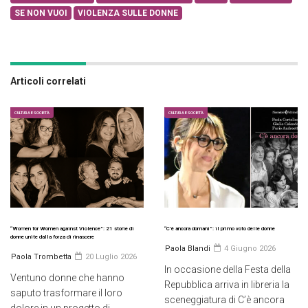
SE NON VUOI
VIOLENZA SULLE DONNE
Articoli correlati
CULTURA E SOCIETÀ
CULTURA E SOCIETÀ
“Women for Women against Violence”: 21 storie di
“C’è ancora domani”: il primo voto delle donne
donne unite dalla forza di rinascere
Paola Blandi
4 Giugno 2026
Paola Trombetta
20 Luglio 2026
In occasione della Festa della
Ventuno donne che hanno
Repubblica arriva in libreria la
saputo trasformare il loro
sceneggiatura di C’è ancora
dolore in un progetto di