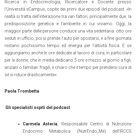
Ricerca in Endocrinologia, Ricercatore e Docente presso
l’Università eCampus, ospite dei primi due episodi del podcast. «In
realtà si tratta dell’interazione tra vari fattori, principalmente due: la
predisposizione genetica e l’ambiente in cui viviamo. Oggi, la
maggior parte delle persone conduce una vita sedentaria: otto ore
seduti in ufficio, poi si prende l’auto per spostarsi, e a fine giornata
restano pochissimo tempo ed energia per l’attività fisica. E se
aggiungiamo anche le ore dedicate al lavoro di cura, in particolare
per le donne, che in media dedicano 5 ore e mezzo al giorno a figli,
anziani o familiari fragili, è chiaro che il tempo per prendersi cura di
sé si riduce drasticamente».
Paola Trombetta
Gli specialisti ospiti del podcast
Carmela Asteria
, Responsabile Centro di Nutrizione
Endocrino Metabolica (NutrEndo_Me) dell’IRCCS