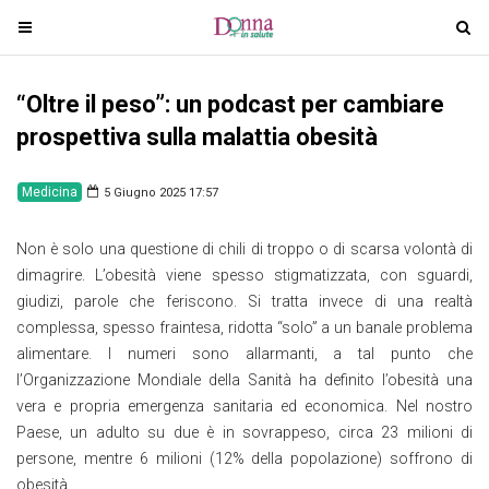
T
T
o
o
g
g
“Oltre il peso”: un podcast per cambiare
g
g
l
l
prospettiva sulla malattia obesità
e
e
n
n
Medicina
5 Giugno 2025 17:57
a
a
v
v
Non è solo una questione di chili di troppo o di scarsa volontà di
i
i
dimagrire. L’obesità viene spesso stigmatizzata, con sguardi,
g
g
giudizi, parole che feriscono. Si tratta invece di una realtà
a
a
complessa, spesso fraintesa, ridotta “solo” a un banale problema
t
t
alimentare. I numeri sono allarmanti, a tal punto che
i
i
l’Organizzazione Mondiale della Sanità ha definito l’obesità una
o
o
vera e propria emergenza sanitaria ed economica. Nel nostro
n
n
Paese, un adulto su due è in sovrappeso, circa 23 milioni di
persone, mentre 6 milioni (12% della popolazione) soffrono di
obesità.