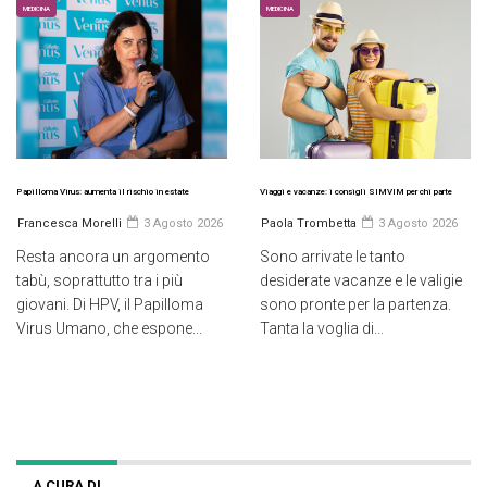
MEDICINA
MEDICINA
Papilloma Virus: aumenta il rischio in estate
Viaggi e vacanze: i consigli SIMVIM per chi parte
Francesca Morelli
3 Agosto 2026
Paola Trombetta
3 Agosto 2026
Resta ancora un argomento
Sono arrivate le tanto
tabù, soprattutto tra i più
desiderate vacanze e le valigie
giovani. Di HPV, il Papilloma
sono pronte per la partenza.
Virus Umano, che espone...
Tanta la voglia di...
A CURA DI