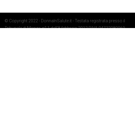
© Copyright 2022 - DonnaInSalute.it - Testata registrata presso il
Tribunale di Monza: n° 1 dell'8 febbraio 2012 P.IVA 04722080969 -
Privacy Policy
-
Cookie Policy
-
Preferenze