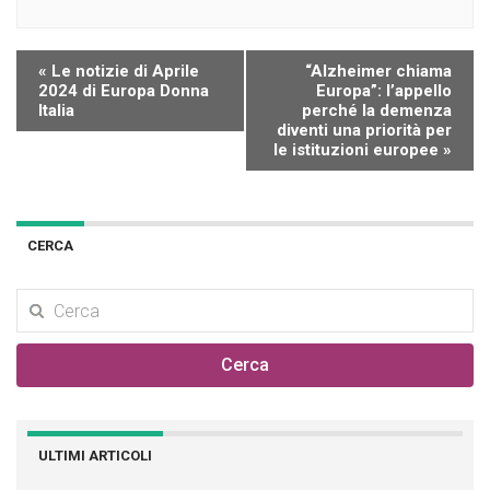
E
«
Le notizie di Aprile
“Alzheimer chiama
v
2024 di Europa Donna
Europa”: l’appello
Italia
perché la demenza
e
diventi una priorità per
n
le istituzioni europee
»
t
o
N
a
CERCA
v
i
g
a
Cerca
t
i
o
n
ULTIMI ARTICOLI