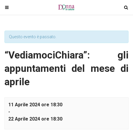
T
T
o
o
g
g
g
g
l
l
Questo evento è passato.
e
e
n
n
“VediamociChiara”: gli
a
a
v
v
appuntamenti del mese di
i
i
aprile
g
g
a
a
t
t
i
i
11 Aprile 2024 ore 18:30
o
o
-
n
n
22 Aprile 2024 ore 18:30