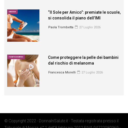
“Il Sole per Amico”: premiate le scuole,
MEDICINA
si consolida il piano dell’IMI
Paola Trombetta
27 Luglio 2026
Come proteggere la pelle dei bambini
PIANETA BAMBINO
dal rischio di melanoma
Francesca Morelli
27 Luglio 2026
© Copyright 2022 - DonnaInSalute.it - Testata registrata presso il
Tribunale di Monza: n° 1 dell'8 febbraio 2012 P.IVA 04722080969 -