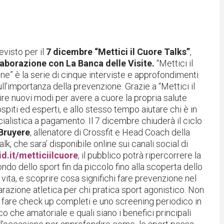
visto per il
7 dicembre “Mettici il Cuore Talks”
,
laborazione con La Banca delle Visite.
“Mettici il
e” è la serie di cinque interviste e approfondimenti
ull’importanza della prevenzione. Grazie a “Mettici il
re nuovi modi per avere a cuore la propria salute
spiti ed esperti, e allo stesso tempo aiutare chi è in
ecialistica a pagamento.
Il 7 dicembre chiuderà il ciclo
Bruyere
, allenatore di Crossfit e Head Coach della
, che sara’ disponibile online sui canali social di
d.it/metticiilcuore
, il pubblico potrà ripercorrere la
ndo dello sport fin da piccolo fino alla scoperta dello
ta, e scoprire cosa significhi fare prevenzione nel
arazione atletica per chi pratica sport agonistico. Non
 fare check up completi e uno screening periodico in
o che amatoriale e quali siano i benefici principali