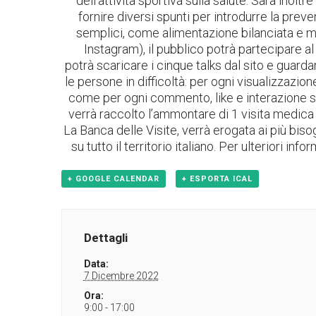
dell’attività sportiva sulla salute. Sarà ino
fornire diversi spunti per introdurre la prev
semplici, come alimentazione bilanciata e 
Instagram), il pubblico potrà partecipare
potrà scaricare i cinque talks dal sito e guarda
le persone in difficoltà: per ogni visualizzazi
come per ogni commento, like e interazione s
verrà raccolto l’ammontare di 1 visita medica 
La Banca delle Visite, verrà erogata ai più biso
su tutto il territorio italiano.
Per ulteriori inform
+ GOOGLE CALENDAR
+ ESPORTA ICAL
Dettagli
Data:
7 Dicembre 2022
Ora:
9:00 - 17:00