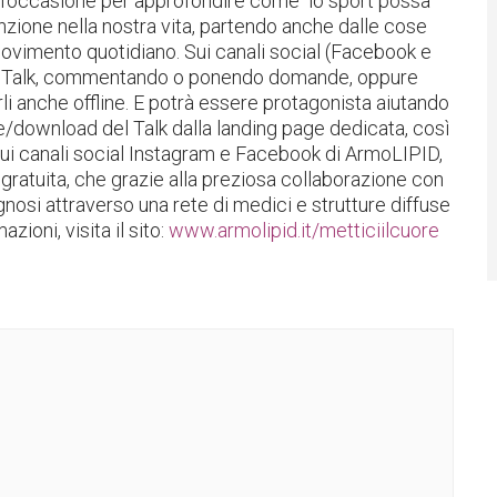
ltre l’occasione per approfondire come lo sport possa
enzione nella nostra vita, partendo anche dalle cose
movimento quotidiano.
Sui canali social (Facebook e
 al Talk, commentando o ponendo domande, oppure
rli anche offline. E potrà essere protagonista aiutando
one/download del Talk dalla landing page dedicata, così
ui canali social Instagram e Facebook di ArmoLIPID,
gratuita, che grazie alla preziosa collaborazione con
gnosi attraverso una rete di medici e strutture diffuse
azioni, visita il sito:
www.armolipid.it/metticiilcuore