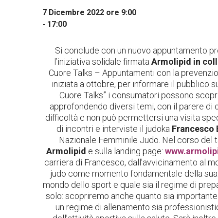
7 Dicembre 2022 ore 9:00
-
17:00
Si conclude con un nuovo appuntamento pre
l’iniziativa solidale firmata
Armolipid in col
Cuore Talks – Appuntamenti con la prevenzion
iniziata a ottobre, per informare il pubblico s
Cuore Talks” i consumatori possono scopri
approfondendo diversi temi, con il parere di o
difficoltà e non può permettersi una visita sp
di incontri e interviste il judoka
Francesco 
Nazionale Femminile Judo. Nel corso del talk
Armolipid
e sulla landing page:
www.armolipi
carriera di Francesco, dall’avvicinamento al mo
judo come momento fondamentale della sua vi
mondo dello sport e quale sia il regime di prep
solo: scopriremo anche quanto sia importante
un regime di allenamento sia professionistic