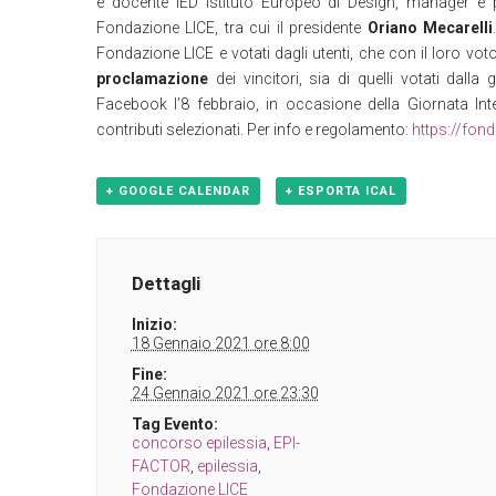
e docente IED Istituto Europeo di Design, manager e p
Fondazione LICE, tra cui il presidente
Oriano Mecarelli
Fondazione LICE e votati dagli utenti, che con il loro vot
proclamazione
dei vincitori, sia di quelli votati dalla
Facebook l’8 febbraio, in occasione della Giornata Inte
contributi selezionati. Per info e regolamento:
https://fond
+ GOOGLE CALENDAR
+ ESPORTA ICAL
Dettagli
Inizio:
18 Gennaio 2021 ore 8:00
Fine:
24 Gennaio 2021 ore 23:30
Tag Evento:
concorso epilessia
,
EPI-
FACTOR
,
epilessia
,
Fondazione LICE