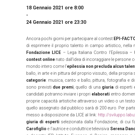
18 Gennaio 2021 ore 8:00
-
24 Gennaio 2021 ore 23:30
Ancora pochi giorni per partecipare al contest
EPI-FACT
di esprimere il proprio talento in campo artistico, nella m
Fondazione LICE
– Lega Italiana Contro l’Epilessia –
contest online
nato dall’idea di incoraggiare le persone c
mondo intero come l’
epilessia non precluda alcun talen
ballo, in arte e in pittura del proprio vissuto, della prop
categorie
: musica, canto e ballo; pittura, fotografia e 
sono previsti
due premi
, quello di una
giuria
di esperti 
candidati potranno inviare i propri
elaborati
entro dome
proprie capacità artistiche attraverso un video o un testo
quello assegnato dal pubblico sarà di 200 euro. Per parteci
messo a disposizione da LICE al link:
http://sviluppo.labu
giuria di esperti
selezionata dalla Fondazione, di cui f
Carofiglio
e l’autrice e conduttrice televisiva
Serena Dand