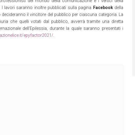
rofessionisti del mondo della comunicazione e i vertici della
. I lavori saranno inoltre pubblicati sulla pagina
Facebook
della
o decideranno il vincitore del pubblico per ciascuna categoria. La
 giuria che quelli votati dal pubblico, avverrà tramite una diretta
rnazionale dell’Epilessia, durante la quale saranno presentati i
azionelice.it/epyfactor2021/
.