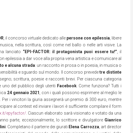
OR
, il concorso virtuale dedicato alle
persone con
epilessia
, libere
usica, nella scrittura, così come nel ballo o nelle arti visive. La
 ha lanciato
“EPI-FACTOR: il protagonista puoi essere tu!”
, il
on epilessia a dar voce alla propria vena artistica e comunicare al
to e alcuna strada
: un racconto in prosa o in poesia, in musica o
ria sensibilità e sguardo sul mondo. Il concorso prevede
tre distinte
disegno; scrittura, poesie e racconti brevi. Per ciascuna categoria
e uno del pubblico degli utenti
Facebook
. Come funziona? Tutti i
nica
24 gennaio 2021
, con i quali possono esprimere al meglio le
. Per i vincitori la giuria assegnerà un premio di 300 euro, mentre
pare al contest ed inviare i lavori è sufficiente compilare il form
x.it/epyfactor/
. Ciascun elaborato sarà visionato e votato da una
anno parte, eccezionalmente, lo scrittore e divulgatore
Gianrico
ini
. Completano il parterre dei giurati
Elena Carrozza
, art director