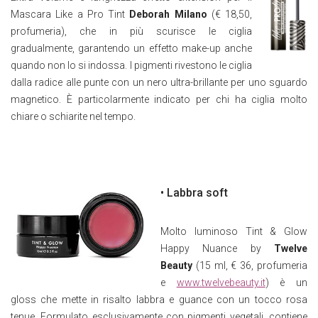
Mascara Like a Pro Tint
Deborah Milano
(€ 18,50,
profumeria), che in più scurisce le ciglia
gradualmente, garantendo un effetto make-up anche
quando non lo si indossa. I pigmenti rivestono le ciglia
dalla radice alle punte con un nero ultra-brillante per uno sguardo
magnetico. È particolarmente indicato per chi ha ciglia molto
chiare o schiarite nel tempo.
• Labbra soft
Molto luminoso Tint & Glow
Happy Nuance by
Twelve
Beauty
(15 ml, € 36, profumeria
e
www.twelvebeauty.it
) è un
gloss che mette in risalto labbra e guance con un tocco rosa
tenue. Formulato esclusivamente con pigmenti vegetali, contiene