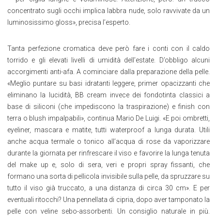
concentrato sugli occhi implica labbra nude, solo ravvivate da un
luminosissimo gloss», precisa l’esperto.
Tanta perfezione cromatica deve però fare i conti con il caldo
torrido e gli elevati livelli di umidità dell’estate. D’obbligo alcuni
accorgimenti anti-afa. A cominciare dalla preparazione della pelle.
«Meglio puntare su basi idratanti leggere, primer opacizzanti che
eliminano la lucidità, BB cream invece dei fondotinta classici a
base di siliconi (che impediscono la traspirazione) e finish con
terra o blush impalpabili», continua Mario De Luigi. «E poi ombretti,
eyeliner, mascara e matite, tutti waterproof a lunga durata. Utili
anche acqua termale o tonico all’acqua di rose da vaporizzare
durante la giornata per rinfrescare il viso e favorire la lunga tenuta
del make up e, solo di sera, veri e propri spray fissanti, che
formano una sorta di pellicola invisibile sulla pelle, da spruzzare su
tutto il viso già truccato, a una distanza di circa 30 cm». E per
eventuali ritocchi? Una pennellata di cipria, dopo aver tamponato la
pelle con veline sebo-assorbenti. Un consiglio naturale in più.