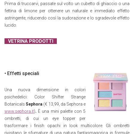
Prima di truccarvi, passate sul volto un cubetto di ghiaccio o una
fettina di limone per ottenere un naturale e immediato effetto
astringente, riducendo così la sudorazione e lo sgradevole effetto
lucido.
VETRINA PRODOTTI
• Effetti speciali
Una nuova dimensione in colori
psichedelici: Color Shifter Strange
Botanicals
Sephora
(€ 13,99, da Sephora e
www.sephora.it
)
.
È una mini palette con 5
ombretti, di cui un eye topper per
trasformare i finish opachi in look multicolore. Gli ombretti
rivisitano le sfumature di una natura fantasmagorica in formule