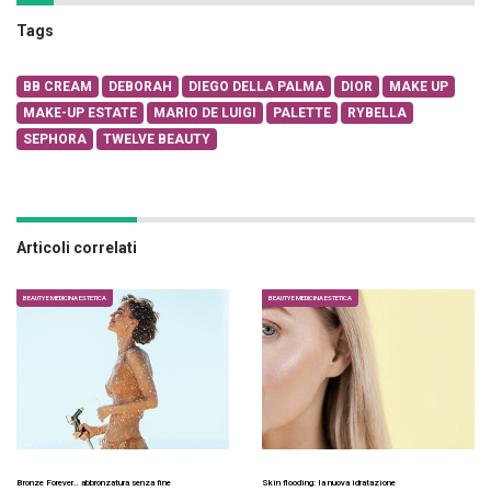
Tags
BB CREAM
DEBORAH
DIEGO DELLA PALMA
DIOR
MAKE UP
MAKE-UP ESTATE
MARIO DE LUIGI
PALETTE
RYBELLA
SEPHORA
TWELVE BEAUTY
Articoli correlati
BEAUTY E MEDICINA ESTETICA
BEAUTY E MEDICINA ESTETICA
Bronze Forever… abbronzatura senza fine
Skin flooding: la nuova idratazione