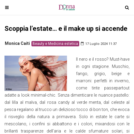
T
T
o
o
g
g
Scoppia l’estate… e il make up si accende
g
g
l
l
e
e
Monica Caiti
Beauty e Medicina estetica
17 Luglio 2024 11:37
n
n
a
a
Il nero e il rosso? Must-have
v
v
in ogni stagione. Muschio,
i
i
fango, grigio, beige e
g
g
marroni: perfetti in inverno,
a
a
come tinte passepartout
t
t
adatte a look minimal-chic. Senza dimenticare le nuance pastello:
i
i
dal lilla al malva, dal rosa candy al verde menta, dal celeste al
o
o
pesca regalano al trucco un delizioso tocco di bon ton, che evoca
n
n
il risveglio della natura a primavera. Solo in estate le carte si
mescolano, i confini si abbattono e i colori, mixandosi con le
brillanti trasparenze dell’aria e le calde sfumature solari, si