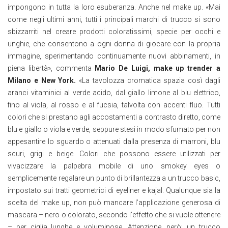
impongono in tutta la loro esuberanza. Anche nel make up. «Mai
come negli ultimi anni, tutti i principali marchi di trucco si sono
sbizzarriti nel creare prodotti coloratissimi, specie per occhi e
unghie, che consentono a ogni donna di giocare con la propria
immagine, sperimentando continuamente nuovi abbinamenti, in
piena libertà», commenta
Mario De Luigi, make up trender a
Milano e New York.
«La tavolozza cromatica spazia così dagli
aranci vitaminici al verde acido, dal giallo limone al blu elettrico,
fino al viola, al rosso e al fucsia, talvolta con accenti fluo. Tutti
colori che si prestano agli accostamenti a contrasto diretto, come
blu e giallo o viola e verde, seppure stesi in modo sfumato per non
appesantire lo sguardo o attenuati dalla presenza di marroni, blu
scuri, grigi e beige. Colori che possono essere utilizzati per
vivacizzare la palpebra mobile di uno smokey eyes o
semplicemente regalare un punto di brillantezza a un trucco basic,
impostato sui tratti geometrici di eyeliner e kajal. Qualunque sia la
scelta del make up, non può mancare l’applicazione generosa di
mascara – nero o colorato, secondo l’effetto che si vuole ottenere
– per ciglia lunghe e voluminose. Attenzione, però: un trucco