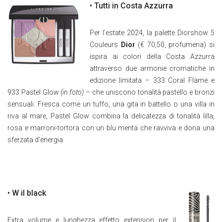
• Tutti in Costa Azzurra
Per l’estate 2024, la palette Diorshow 5
Couleurs
Dior
(€ 70,50, profumeria) si
ispira ai colori della Costa Azzurra
attraverso due armonie cromatiche in
edizione limitata – 333 Coral Flame e
933 Pastel Glow
(in foto)
– che uniscono tonalità pastello e bronzi
sensuali. Fresca come un tuffo, una gita in battello o una villa in
riva al mare, Pastel Glow combina la delicatezza di tonalità lilla,
rosa e marroni-tortora con un blu menta che ravviva e dona una
sferzata d’energia.
• W il black
Extra volume e lunghezza effetto extension per il