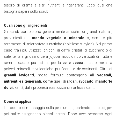
tesoro di creme e sieri nutrienti e rigeneranti. Ecco quel che
bisogna sapere sullo scrub.
Quali sono gli ingredienti
Gli scrub corpo sono generalmente arricchiti di granuli naturali,
provenienti dal
mondo vegetale o minerale
o, sempre più
raramente, di microsfere sintetiche (politilene o nylon). Nel primo
caso, tra i più utilizzati, chicchi di caffè, cristalli di zucchero o di
sale, terra argillosa o cera jojoba, noccioli polverizzati di frutta e
semi di cacao, più indicati per la
pelle secca
spesso mixati a
polveri minerali e vulcaniche purificanti e detossinanti. Oltre ai
granuli leviganti
, molte formule contengono
oli vegetali,
nutrienti e rigeneranti, come
quelli di
argan, avocado, mandorle
dolci,
karitè, dalle proprietà elasticizzanti e antiossidanti.
Come si applica
Il prodotto si massaggia sulla pelle umida, partendo dai piedi, per
poi salire disegnando piccoli cerchi. Dopo aver percorso ogni