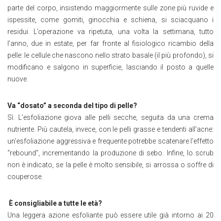
parte del corpo, insistendo maggiormente sulle zone più ruvide e
ispessite, come gomiti, ginocchia e schiena, si sciacquano i
residui. L’operazione va ripetuta, una volta la settimana, tutto
l’anno, due in estate, per far fronte al fisiologico ricambio della
pelle: le cellule che nascono nello strato basale (il più profondo), si
modificano e salgono in superficie, lasciando il posto a quelle
nuove.
Va “dosato” a seconda del tipo di pelle?
Sì. L’esfoliazione giova alle pelli secche, seguita da una crema
nutriente. Più cautela, invece, con le pelli grasse e tendenti all’acne:
un’esfoliazione aggressiva e frequente potrebbe scatenare l’effetto
“rebound”, incrementando la produzione di sebo. Infine, lo scrub
non è indicato, se la pelle è molto sensibile, si arrossa o soffre di
couperose.
È consigliabile a tutte le età?
Una leggera azione esfoliante può essere utile già intorno ai 20