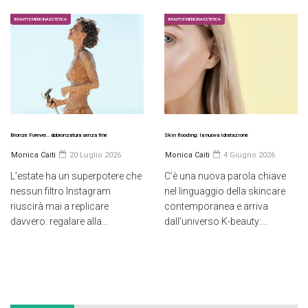
BEAUTY E MEDICINA ESTETICA
BEAUTY E MEDICINA ESTETICA
Bronze Forever… abbronzatura senza fine
Skin flooding: la nuova idratazione
Monica Caiti
20 Luglio 2026
Monica Caiti
4 Giugno 2026
L’estate ha un superpotere che
C’è una nuova parola chiave
nessun filtro Instagram
nel linguaggio della skincare
riuscirà mai a replicare
contemporanea e arriva
davvero: regalare alla...
dall’universo K-beauty:...