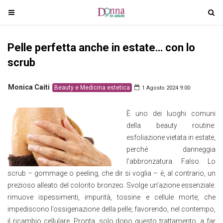
T
T
o
o
g
g
Pelle perfetta anche in estate… con lo
g
g
l
l
scrub
e
e
n
n
Monica Caiti
Beauty e Medicina estetica
1 Agosto 2024 9:00
a
a
v
v
È uno dei luoghi comuni
i
i
della beauty routine:
g
g
esfoliazione vietata in estate,
a
a
perché danneggia
t
t
l’abbronzatura. Falso. Lo
i
i
scrub – gommage o peeling, che dir si voglia – è, al contrario, un
o
o
prezioso alleato del colorito bronzeo. Svolge un’azione essenziale:
n
n
rimuove ispessimenti, impurità, tossine e cellule morte, che
impediscono l’ossigenazione della pelle, favorendo, nel contempo,
il ricambio cellulare. Pronta, solo dopo questo trattamento, a far