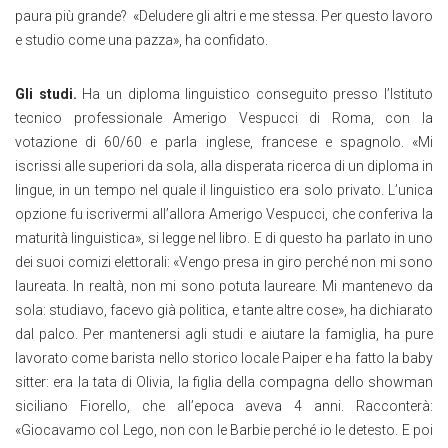
paura più grande? «Deludere gli altri e me stessa. Per questo lavoro
e studio come una pazza», ha confidato.
Gli studi.
Ha un diploma linguistico conseguito presso l’Istituto
tecnico professionale Amerigo Vespucci di Roma, con la
votazione di 60/60 e parla inglese, francese e spagnolo. «Mi
iscrissi alle superiori da sola, alla disperata ricerca di un diploma in
lingue, in un tempo nel quale il linguistico era solo privato. L’unica
opzione fu iscrivermi all’allora Amerigo Vespucci, che conferiva la
maturità linguistica», si legge nel libro. E di questo ha parlato in uno
dei suoi comizi elettorali: «Vengo presa in giro perché non mi sono
laureata. In realtà, non mi sono potuta laureare. Mi mantenevo da
sola: studiavo, facevo già politica, e tante altre cose», ha dichiarato
dal palco. Per mantenersi agli studi e aiutare la famiglia, ha pure
lavorato come barista nello storico locale Paiper e ha fatto la baby
sitter: era la tata di Olivia, la figlia della compagna dello showman
siciliano Fiorello, che all’epoca aveva 4 anni. Racconterà:
«Giocavamo col Lego, non con le Barbie perché io le detesto. E poi