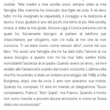
solidali. “Mia madre e mia sorella sono sempre state la mia
famiglia. Mia mamma ha cresciuto due figlie da sola. A lei devo
tutto: mi ha insegnato la caparbietà, il coraggio e la dedizione al
lavoro. Il suo giudizio è uno dei pochi che temo di più. Mia sorella,
invece, è stata la mia guida. Ancora oggi è l’unica persona con la
quale ho fisicamente bisogno di parlare al telefono per
chiacchierare, per sfogarmi, non c’è nulla di me che lei non
conosca. Ti sa stare vicino come nessun altro”, scrive nel suo
libro. “Ho avuto una famiglia che mi ha dato tutto l’amore di cui
avevo bisogno e questo non mi ha mai fatto sentire triste,
nonostante l’assenza di un padre. Quando avevo un anno, se ne è
andato alle Canarie ed è svanito dal nostro orizzonte. L’ultima volta
che l’ho incontrato, è stato un lontano pomeriggio del 1988, a Villa
Borghese, dopo che da circa 5 anni non avevamo sue notizie.
Quando ho compiuto 13 anni mi mandò un telegramma: “Buon
compleanno, Franco”. Non “papà”, ma Franco. Quando è morto
non sono riuscita a provare alcuna emozione: è come se fosse
stato uno sconosciuto”.