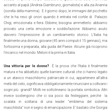
accanto al papà (Andrea Giambruno, giornalista) e alla zia Arianna
(sorella della mamma). E il giorno dopo, le immagini del picchetto
che le ha reso gli onori quando è entrata nel cortile di Palazzo
Chigi, emozionata e fiera. Ebbene, bisogna ammetterlo: abbiamo
provato una certa emozione e soddisfazione. Abbiamo avuto
davvero l’impressione di un cambiamento storico. L’Italia ha
finalmente una donna, giovane (45 anni computi il 15 gennaio), ma
fortissima e preparata, alla guida del Paese. Alcune già ricoprono
l’incarico nel mondo: Meloni è la prima in Italia.
Una vittoria per le donne?
È la prova che l’Italia è finalmente
matura e ha abbattuto quelle barriere culturali che ci hanno legato
a un atavico maschilismo patriarcale in cui, appartenere all’altra
metà del cielo, significava obbligatoriamente rinunciare a coltivare i
sogni più grandi? Molti ne sottolineano la portata simbolica. Altri
invece sostengono che ci sia poco da festeggiare, perché la
scalata in solitaria di una leader “emblema del sistema
maschilista” non è segno di emancipazione. E’ bastato che Giorgia