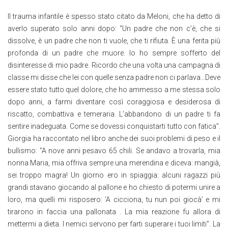
Il trauma infantile è spesso stato citato da Meloni, che ha detto di
averlo superato solo anni dopo: “Un padre che non c’è, che si
dissolve, è un padre che non ti vuole, che ti rifiuta. È una ferita più
profonda di un padre che muore. Io ho sempre sofferto del
disinteresse di mio padre. Ricordo che una volta una campagna di
classe mi disse che lei con quelle senza padre non ci parlava…Deve
essere stato tutto quel dolore, che ho ammesso a me stessa solo
dopo anni, a farmi diventare così coraggiosa e desiderosa di
riscatto, combattiva e temeraria. L’abbandono di un padre ti fa
sentire inadeguata. Come se dovessi conquistarti tutto con fatica”.
Giorgia ha raccontato nel libro anche dei suoi problemi di peso e il
bullismo: “A nove anni pesavo 65 chili. Se andavo a trovarla, mia
nonna Maria, mia offriva sempre una merendina e diceva: mangià,
sei troppo magra! Un giorno ero in spiaggia: alcuni ragazzi più
grandi stavano giocando al pallone e ho chiesto di potermi unire a
loro, ma quelli mi risposero: ‘A cicciona, tu nun poi giocà’ e mi
tirarono in faccia una pallonata . La mia reazione fu allora di
mettermi a dieta. I nemici servono per farti superare i tuoi limiti”. La