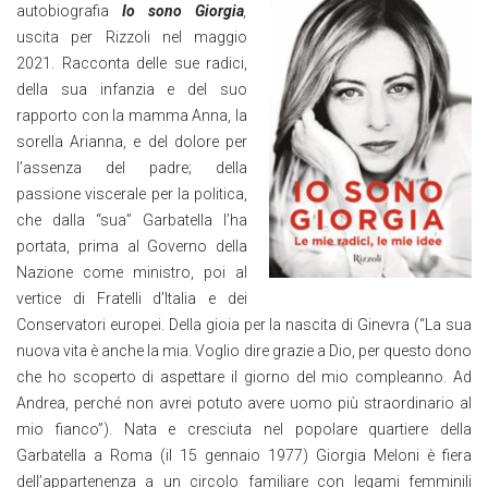
autobiografia
Io sono Giorgia
,
uscita per Rizzoli nel maggio
2021. Racconta delle sue radici,
della sua infanzia e del suo
rapporto con la mamma Anna, la
sorella Arianna, e del dolore per
l’assenza del padre; della
passione viscerale per la politica,
che dalla “sua” Garbatella l’ha
portata, prima al Governo della
Nazione come ministro, poi al
vertice di Fratelli d’Italia e dei
Conservatori europei. Della gioia per la nascita di Ginevra (“La sua
nuova vita è anche la mia. Voglio dire grazie a Dio, per questo dono
che ho scoperto di aspettare il giorno del mio compleanno. Ad
Andrea, perché non avrei potuto avere uomo più straordinario al
mio fianco”). Nata e cresciuta nel popolare quartiere della
Garbatella a Roma (il 15 gennaio 1977) Giorgia Meloni è fiera
dell’appartenenza a un circolo familiare con legami femminili