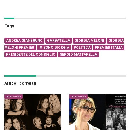
Tags
ANDREA GIANBRUNO
GARBATELLA
GIORGIA MELONI
GIORGIA
MELONI PREMIER
IO SONO GIORGIA
POLITICA
PREMIER ITALIA
PRESIDENTE DEL CONSIGLIO
SERGIO MATTARELLA
Articoli correlati
CULTURA E SOCIETÀ
CULTURA E SOCIETÀ