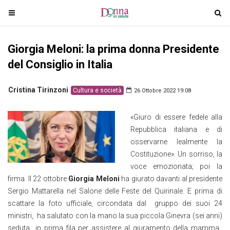
T
T
o
o
g
g
Giorgia Meloni: la prima donna Presidente
g
g
l
l
del Consiglio in Italia
e
e
n
n
Cristina Tirinzoni
Cultura e società
26 Ottobre 2022 19:08
a
a
v
v
«Giuro di essere fedele alla
i
i
Repubblica italiana e di
g
g
osservarne lealmente la
a
a
Costituzione». Un sorriso, la
t
t
voce emozionata; poi la
i
i
firma. Il 22 ottobre
Giorgia Meloni
ha giurato davanti al presidente
o
o
Sergio Mattarella nel Salone delle Feste del Quirinale. E prima di
n
n
scattare la foto ufficiale, circondata dal gruppo dei suoi 24
ministri, ha salutato con la mano la sua piccola Ginevra (sei anni)
seduta in prima fila per assistere al giuramento della mamma,