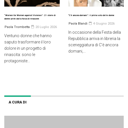
“Women for Women against Violence”: 21 storie di
“C’è ancora domani”: il primo voto delle donne
donne unite dalla forza di rinascere
Paola Blandi
4 Giugno 2026
Paola Trombetta
20 Luglio 2026
In occasione della Festa della
Ventuno donne che hanno
Repubblica arriva in libreria la
saputo trasformare il loro
sceneggiatura di C’è ancora
dolore in un progetto di
domani,...
rinascita: sono le
protagoniste...
A CURA DI