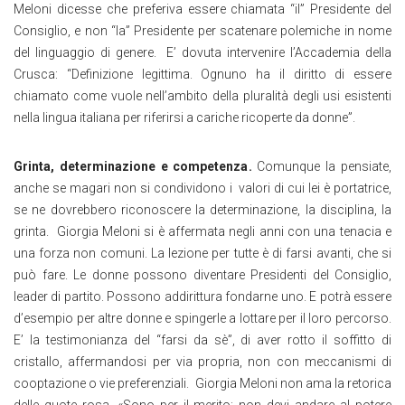
Meloni dicesse che preferiva essere chiamata “il” Presidente del
Consiglio, e non “la” Presidente per scatenare polemiche in nome
del linguaggio di genere. E’ dovuta intervenire l’Accademia della
Crusca: “Definizione legittima. Ognuno ha il diritto di essere
chiamato come vuole nell’ambito della pluralità degli usi esistenti
nella lingua italiana per riferirsi a cariche ricoperte da donne”.
Grinta, determinazione e competenza.
Comunque la pensiate,
anche se magari non si condividono i valori di cui lei è portatrice,
se ne dovrebbero riconoscere la determinazione, la disciplina, la
grinta. Giorgia Meloni si è affermata negli anni con una tenacia e
una forza non comuni. La lezione per tutte è di farsi avanti, che si
può fare. Le donne possono diventare Presidenti del Consiglio,
leader di partito. Possono addirittura fondarne uno. E potrà essere
d’esempio per altre donne e spingerle a lottare per il loro percorso.
E’ la testimonianza del “farsi da sè”, di aver rotto il soffitto di
cristallo, affermandosi per via propria, non con meccanismi di
cooptazione o vie preferenziali. Giorgia Meloni non ama la retorica