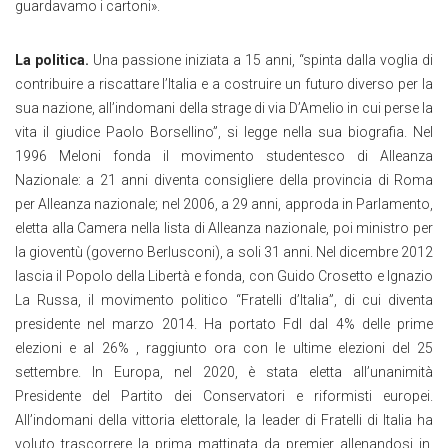
guardavamo i cartoni».
La politica.
Una passione iniziata a 15 anni, “spinta dalla voglia di
contribuire a riscattare l’Italia e a costruire un futuro diverso per la
sua nazione, all’indomani della strage di via D’Amelio in cui perse la
vita il giudice Paolo Borsellino”, si legge nella sua biografia. Nel
1996 Meloni fonda il movimento studentesco di Alleanza
Nazionale: a 21 anni diventa consigliere della provincia di Roma
per Alleanza nazionale; nel 2006, a 29 anni, approda in Parlamento,
eletta alla Camera nella lista di Alleanza nazionale, poi ministro per
la gioventù (governo Berlusconi), a soli 31 anni. Nel dicembre 2012
lascia il Popolo della Libertà e fonda, con Guido Crosetto e Ignazio
La Russa, il movimento politico “Fratelli d’Italia”, di cui diventa
presidente nel marzo 2014. Ha portato FdI dal 4% delle prime
elezioni e al 26% , raggiunto ora con le ultime elezioni del 25
settembre. In Europa, nel 2020, è stata eletta all’unanimità
Presidente del Partito dei Conservatori e riformisti europei.
All’indomani della vittoria elettorale, la leader di Fratelli di Italia ha
voluto trascorrere la prima mattinata da premier allenandosi in