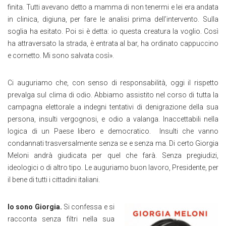
finita. Tutti avevano detto a mamma di non tenermi e lei era andata
in clinica, digiuna, per fare le analisi prima dell’intervento. Sulla
soglia ha esitato. Poi si è detta: io questa creatura la voglio. Così
ha attraversato la strada, è entrata al bar, ha ordinato cappuccino
e cornetto. Mi sono salvata così».
Ci auguriamo che, con senso di responsabilità, oggi il rispetto
prevalga sul clima di odio. Abbiamo assistito nel corso di tutta la
campagna elettorale a indegni tentativi di denigrazione della sua
persona, insulti vergognosi, e odio a valanga. Inaccettabili nella
logica di un Paese libero e democratico. Insulti che vanno
condannati trasversalmente senza se e senza ma. Di certo Giorgia
Meloni andrà giudicata per quel che farà. Senza pregiudizi,
ideologici o di altro tipo. Le auguriamo buon lavoro, Presidente, per
il bene di tutti i cittadini italiani.
Io sono Giorgia.
Si confessa e si
racconta senza filtri nella sua