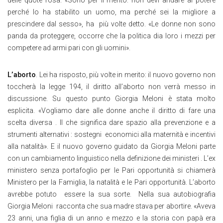
delle quote rosa. «Sono per il merito: non devi andare al potere
perché lo ha stabilito un uomo, ma perché sei la migliore a
prescindere dal sesso», ha più volte detto. «Le donne non sono
panda da proteggere, occorre che la politica dia loro i mezzi per
competere ad armi pari con gli uomini».
L’aborto
. Lei ha risposto, più volte in merito: il nuovo governo non
toccherà la legge 194, il diritto all’aborto non verrà messo in
discussione. Su questo punto Giorgia Meloni è stata molto
esplicita. «Vogliamo dare alle donne anche il diritto di fare una
scelta diversa . Il che significa dare spazio alla prevenzione e a
strumenti alternativi : sostegni economici alla maternità e incentivi
alla natalità». E il nuovo governo guidato da Giorgia Meloni parte
con un cambiamento linguistico nella definizione dei ministeri . L’ex
ministero senza portafoglio per le Pari opportunità si chiamerà
Ministero per la Famiglia, la natalità e le Pari opportunità. L’aborto
avrebbe potuto essere la sua sorte. Nella sua autobiografia
Giorgia Meloni racconta che sua madre stava per abortire. «Aveva
23 anni, una figlia di un anno e mezzo e la storia con papà era