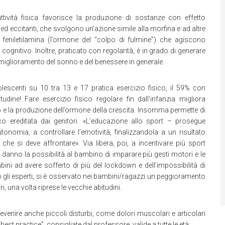
ttività fisica favorisce la produzione di sostanze con effetto
ed eccitanti, che svolgono un’azione simile alla morfina e ad altre
a feniletilamina (l’ormone del “colpo di fulmine”) che agiscono
ognitivo. Inoltre, praticato con regolarità, è in grado di generare
 miglioramento del sonno e del benessere in generale.
olescenti su 10 tra 13 e 17 pratica esercizio fisico, il 59% con
udine! Fare esercizio fisico regolare fin dall’infanzia migliora
nno e la produzione dell’ormone della crescita. Insomma permette di
co ereditata dai genitori. «L’educazione allo sport – prosegue
onomia, a controllare l’emotività, finalizzandola a un risultato
e si deve affrontare». Via libera, poi, a incentivare più sport
danno la possibilità al bambino di imparare più gesti motori e le
bini ad avere sofferto di più del lockdown e dell’impossibilità di
no gli esperti, si è osservato nei bambini/ragazzi un peggioramento
i, una volta riprese le vecchie abitudini.
revenire anche piccoli disturbi, come dolori muscolari e articolari
est practice”, consigliate dal professore, valide a tutte le età: