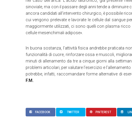
nel caso dell’anca. L’acido ialuronico, già presente nelle 
sinoviale, ma con il passare degli anni tende a diminuire c
ancora candidati all’intervento chirurgico, è possibile ric
cui vengono prelevate e lavorate le cellule dal sangue per p
maggiormente utilizzati, ci sono quelli con plasma ricco d
cellule mesenchimali adipose».
In buona sostanza, l’attività fisica andrebbe praticata n
funzionalità di cuore, rinforzare ossa e muscoli, miglior
minuti di allenamento da tre a cinque giorni alla settima
problemi articolari, per valutare l’esercizio e l’allenamento
potrebbe, infatti, raccomandare forme alternative di eser
F.M.
FACEBOOK
TWITTER
PINTEREST
LI