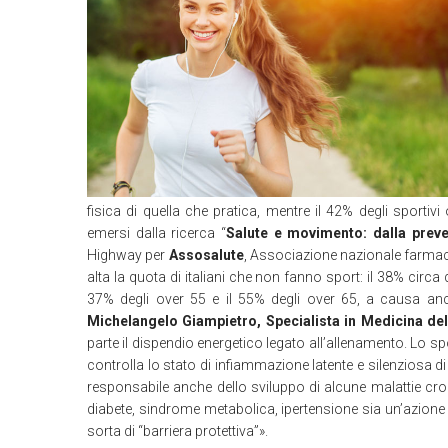
fisica di quella che pratica, mentre il 42% degli sportivi
emersi dalla ricerca “
Salute e movimento: dalla preven
Highway per
Assosalute
, Associazione nazionale farmaci
alta la quota di italiani che non fanno sport: il 38% circ
37% degli over 55 e il 55% degli over 65, a causa anche 
Michelangelo Giampietro, Specialista in Medicina del
parte il dispendio energetico legato all’allenamento. Lo s
controlla lo stato di infiammazione latente e silenziosa di 
responsabile anche dello sviluppo di alcune malattie cr
diabete, sindrome metabolica, ipertensione sia un’azione
sorta di “barriera protettiva”».