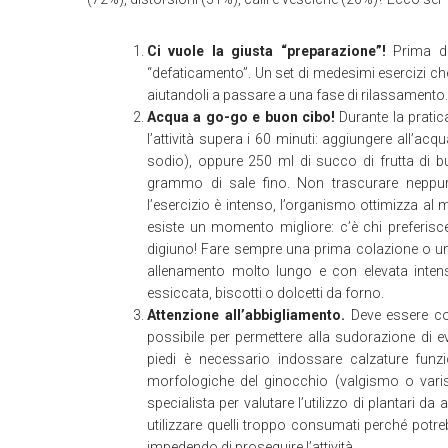
Ci vuole la giusta “preparazione”!
Prima de
“defaticamento”. Un set di medesimi esercizi che
aiutandoli a passare a una fase di rilassamento.
Acqua a go-go e buon cibo!
Durante la pratic
l’attività supera i 60 minuti: aggiungere all’a
sodio), oppure 250 ml di succo di frutta di b
grammo di sale fino. Non trascurare neppure
l’esercizio è intenso, l’organismo ottimizza al
esiste un momento migliore: c’è chi preferisce
digiuno! Fare sempre una prima colazione o uno
allenamento molto lungo e con elevata intens
essiccata, biscotti o dolcetti da forno.
Attenzione all’abbigliamento.
Deve essere co
possibile per permettere alla sudorazione di 
piedi è necessario indossare calzature funzio
morfologiche del ginocchio (valgismo o varis
specialista per valutare l’utilizzo di plantari da
utilizzare quelli troppo consumati perché potre
impedendo di proseguire l’attività.