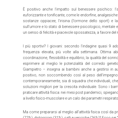
È positivo anche l’impatto sul benessere psichico: l’a
euforizzante e tonificante, come le endorfine, analgesiche 
sostanze oppiacee, l’irisina (l’ormone dello sport) e l
sull’umore e lo stato di benessere psicologico, mentale e c
un senso di felicità e piacevole spossatezza, a favore del
I più sportivi? I giovani: secondo l’indagine quasi 9 ad
frequenza elevata, più volte alla settimana. Ottima abit
coordinazione, flessibilità e equilibrio, la qualità del so
esprimere al meglio le potenzialità del corredo geneti
Giampietro – insegna ai bambini anche a gestirsi in aut
positivo, non soccombendo così al peso dell’impegno ch
contemporaneamente, sia di squadra che individuali, che 
soluzioni migliori per la crescita individuale. Sono i bam
praticare attività fisica: nei mesi post pandemici, spiega
a livello fisico-muscolare e un calo dei parametri respirator
Ma come prepararsi al meglio all’attività fisica così da p
(72%), distorsioni (31%), calli e vesciche (26%)? Ecco sei “b