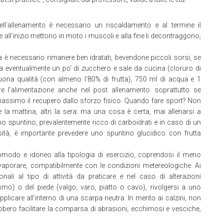
ll’allenamento è necessario un riscaldamento e al termine il
 all’inizio mettono in moto i muscoli e alla fine li decontraggono,
a è necessario rimanere ben idratati, bevendone piccoli sorsi, se
cqua eventualmente un po’ di zucchero e sale da cucina (cloruro di
uona qualità (con almeno l’80% di frutta), 750 ml di acqua e 1
 l’alimentazione anche nel post allenamento: soprattutto se
 massimo il recupero dallo sforzo fisico. Quando fare sport? Non
 la mattina, altri la sera: ma una cosa è certa, mai allenarsi a
 spuntino, prevalentemente ricco di carboidrati e in caso di un
ità, è importante prevedere uno spuntino glucidico con frutta
modo e idoneo alla tipologia di esercizio, coprendosi il meno
evaporare, compatibilmente con le condizioni metereologiche. Ai
nali al tipo di attività da praticare e nel caso di alterazioni
mo) o del piede (valgo, varo, piatto o cavo), rivolgersi a uno
 applicare all’interno di una scarpa neutra. In merito ai calzini, non
bbero facilitare la comparsa di abrasioni, ecchimosi e vesciche,