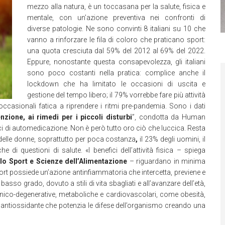
mezzo alla natura, è un toccasana per la salute, fisica e
mentale, con un’azione preventiva nei confronti di
diverse patologie. Ne sono convinti 8 italiani su 10 che
vanno a rinforzare le fila di coloro che praticano sport:
una quota cresciuta dal 59% del 2012 al 69% del 2022.
Eppure, nonostante questa consapevolezza, gli italiani
sono poco costanti nella pratica: complice anche il
lockdown che ha limitato le occasioni di uscita e
gestione del tempo libero; il 79% vorrebbe fare più attività
 occasionali fatica a riprendere i ritmi pre-pandemia. Sono i dati
zione, ai rimedi per i piccoli disturbi
”, condotta da Human
 di automedicazione. Non è però tutto oro ciò che luccica. Resta
a delle donne, soprattutto per poca costanza
,
il 23% degli uomini, il
di questioni di salute. «I benefici dell’attività fisica – spiega
lo Sport e Scienze dell’Alimentazione
– riguardano in minima
port possiede un’azione antinfiammatoria che intercetta, previene e
basso grado, dovuto a stili di vita sbagliati e all’avanzare dell’età,
onico-degenerative, metaboliche e cardiovascolari, come obesità,
 antiossidante che potenzia le difese dell’organismo creando una