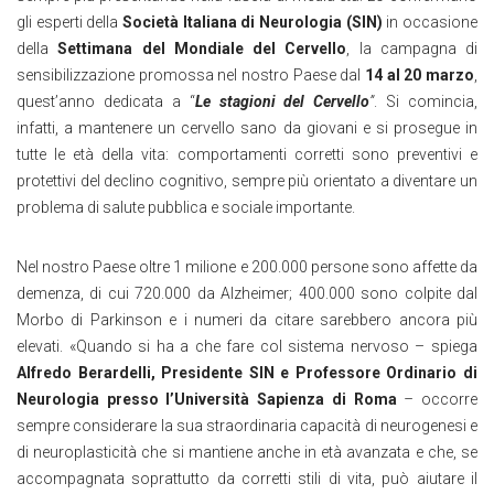
gli esperti della
Società Italiana di Neurologia (SIN)
in occasione
della
Settimana del Mondiale del Cervello
, la campagna di
sensibilizzazione promossa nel nostro Paese dal
14 al 20 marzo
,
quest’anno dedicata a “
Le stagioni del Cervello
”
. Si comincia,
infatti, a mantenere un cervello sano da giovani e si prosegue in
tutte le età della vita: comportamenti corretti sono preventivi e
protettivi del declino cognitivo, sempre più orientato a diventare un
problema di salute pubblica e sociale importante.
Nel nostro Paese oltre 1 milione e 200.000 persone sono affette da
demenza, di cui 720.000 da Alzheimer; 400.000 sono colpite dal
Morbo di Parkinson e i numeri da citare sarebbero ancora più
elevati. «Quando si ha a che fare col sistema nervoso – spiega
Alfredo Berardelli, Presidente SIN e Professore Ordinario di
Neurologia presso l’Università Sapienza di Roma
–
occorre
sempre considerare la sua straordinaria capacità di neurogenesi e
di neuroplasticità che si mantiene anche in età avanzata e che, se
accompagnata soprattutto da corretti stili di vita, può aiutare il