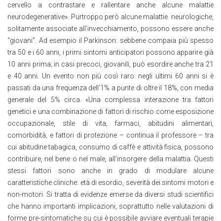
cervello a contrastare e rallentare anche alcune malattie
neurodegenerative». Purtroppo però alcune malattie neurologiche,
solitamente associate all’invecchiamento, possono essere anche
“giovani”. Ad esempio il Parkinson: sebbene compaia più spesso
tra 50 e i 60 anni, i primi sintomi anticipatori possono apparire già
10 anni prima; in casi precoci, giovanili, può esordire anche tra 21
e 40 anni. Un evento non più così raro: negli ultimi 60 anni si è
passati da una frequenza dell’1% a punte di oltre il 18%, con media
generale del 5% circa. «Una complessa interazione tra fattori
genetici e una combinazione di fattori di rischio come esposizione
occupazionale, stile di vita, farmaci, abitudini alimentari,
comorbidità, e fattori di protezione – continua il professore – tra
cui abitudine tabagica, consumo di caffè e attività fisica, possono
contribuire, nel bene o nel male, all’insorgere della malattia. Questi
stessi fattori sono anche in grado di modulare alcune
caratteristiche cliniche: età di esordio, severità dei sintomi motori e
non-motori. Si tratta di evidenze emerse da diversi studi scientifici
che hanno importanti implicazioni, soprattutto nelle valutazioni di
forme pre-sintomatiche su cui è possibile avviare eventuali terapie