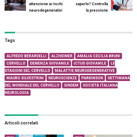
attenzione ai rischi
saperlo? Controlla
neurodegenerativi
la pressione
Tags
ALFREDO BERARDELLI
ALZHEIMER
AMALIA CECILIA BRUNI
CERVELLO
DEMENZA GIOVANILE
ICTUS GIOVANILE
LE
STAGIONI DEL CERVELLO
MALATTIE NEURODEGENERATIVE
MAURO SILVESTRINI
NEUROSCIENZE
PARKINSON
SETTIMANA
DEL MONDIALE DEL CERVELLO
SINDEM
SOCIETÀ ITALIANA
NEUROLOGIA
Articoli correlati
MEDICINA
MEDICINA