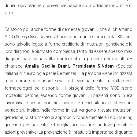
di neuroprotezione o preventive basate su modifiche dello stile di
vita».
Esistono poi anche forme di demenza giovanili, che si chiamano
YOD (
Young Onset Dementia)
: possono manifestarsi già dai 30 anni,
sono talvolta legate a forme ereditarie di mutazioni genetiche e la
loro diagnosi è piuttosto complessa, tanto da essere spesso mis-
diagnosticate. «Una volta confermata la presenza di malattia –
chiarisce
Amalia Cecilia Bruni, Presidente SINdem
(Società
Italiana di Neurologia per le Demenze) – la persona viene indirizzata
a percorsi socio-assistenziali ed eventualmente a trattamenti
farmacologici se disponibili. I bisogni delle forme YOD sono
molteplici perché, essendo forme giovanili, i pazienti sono in età
lavorativa, spesso con figli piccoli e necessitano di attenzioni
particolari. Inoltre, nelle forme in cui vengono rilevate mutazioni
genetiche, lo strumento di approccio fondamentale è il counselling
genetico per paziente e famiglia per avviare, laddove possibile,
azioni preventive. La prevenzione è, infatti, più importante di quanto