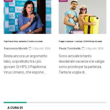
Papilloma Virus: aumenta il rischio in estate
Viaggi e vacanze: i consigli SIMVIM per chi parte
Francesca Morelli
3 Agosto 2026
Paola Trombetta
3 Agosto 2026
Resta ancora un argomento
Sono arrivate le tanto
tabù, soprattutto tra i più
desiderate vacanze e le valigie
giovani. Di HPV, il Papilloma
sono pronte per la partenza.
Virus Umano, che espone...
Tanta la voglia di...
A CURA DI