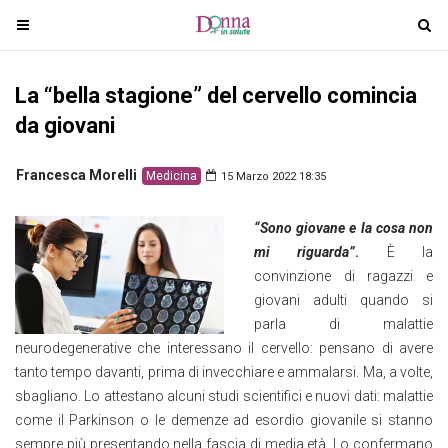
T
T
o
o
g
g
La “bella stagione” del cervello comincia
g
g
l
l
da giovani
e
e
n
n
Francesca Morelli
Medicina
15 Marzo 2022 18:35
a
a
v
v
“Sono giovane e la cosa non
i
i
mi riguarda”
.
È la
g
g
convinzione di ragazzi e
a
a
giovani adulti quando si
t
t
parla di malattie
i
i
neurodegenerative che interessano il cervello: pensano di avere
o
o
tanto tempo davanti, prima di invecchiare e ammalarsi. Ma, a volte,
n
n
sbagliano. Lo attestano alcuni studi scientifici e nuovi dati: malattie
come il Parkinson o le demenze ad esordio giovanile si stanno
sempre più presentando nella fascia di media età. Lo confermano