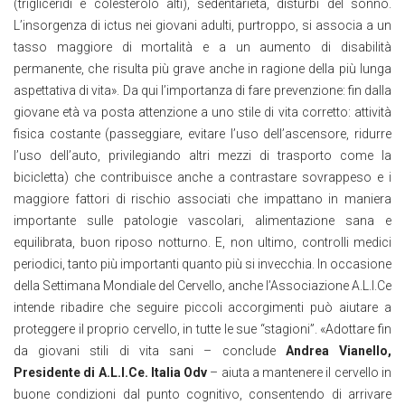
(trigliceridi e colesterolo alti), sedentarietà, disturbi del sonno.
L’insorgenza di ictus nei giovani adulti, purtroppo, si associa a un
tasso maggiore di mortalità e a un aumento di disabilità
permanente, che risulta più grave anche in ragione della più lunga
aspettativa di vita». Da qui l’importanza di fare prevenzione: fin dalla
giovane età va posta attenzione a uno stile di vita corretto: attività
fisica costante (passeggiare, evitare l’uso dell’ascensore, ridurre
l’uso dell’auto, privilegiando altri mezzi di trasporto come la
bicicletta) che contribuisce anche a contrastare sovrappeso e i
maggiore fattori di rischio associati che impattano in maniera
importante sulle patologie vascolari, alimentazione sana e
equilibrata, buon riposo notturno. E, non ultimo, controlli medici
periodici, tanto più importanti quanto più si invecchia. In occasione
della Settimana Mondiale del Cervello, anche l’Associazione A.L.I.Ce
intende ribadire che seguire piccoli accorgimenti può aiutare a
proteggere il proprio cervello, in tutte le sue “stagioni”. «Adottare fin
da giovani stili di vita sani – conclude
Andrea Vianello,
Presidente di A.L.I.Ce. Italia Odv
– aiuta a mantenere il cervello in
buone condizioni dal punto cognitivo, consentendo di arrivare