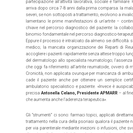
partecipazione all’attività lavorativa, sociale e famili
arriva dopo circa 7-8 anni dalla prima comparsa: la malatt
severi, se non sottoposti a trattamento, evolvono a invalid
lamentano le prime manifestazioni di un’artrite – cont
chiave nel percorso diagnostico del paziente: la collab
binomio fondamentale nel percorso diagnostico-terapeut
Eppure il processo è intralciato da almeno sei difficoltà: 
medico; la mancata organizzazione dei Reparti di Re
accogliere i pazienti rapidamente senza attese troppo lung
del dermatologo allo specialista reumatologo; l’assenza d
che oggi fa riferimento all’artrite reumatoide, ovvero di
Cronicità, non applicata ovunque per mancanza di ambulatori
cade il paziente anche per ottenere un semplice certifi
ambulatorio specialistico e paziente. «Invece è auspica
precisa
Antonella Celano, Presidente APMARR
– al fin
che aumenta anche l’aderenza terapeutica
».
Gli “strumenti” ci sono: farmaci topici, applicati diretta
trattamento nella cura della psoriasi qualora il paziente n
per via parenterale mediante iniezioni o infusioni, che svo