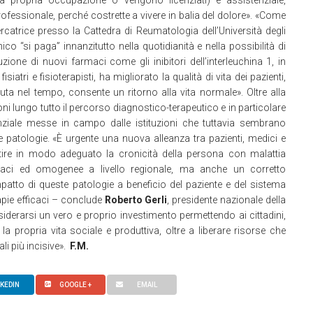
 propria occupazione o vengono licenziati) e assistenziale,
rofessionale, perché costrette a vivere in balia del dolore». «Come
ercatrice presso la Cattedra di Reumatologia dell’Università degli
co “si paga” innanzitutto nella quotidianità e nella possibilità di
uzione di nuovi farmaci come gli inibitori dell’interleuchina 1, in
siatri e fisioterapisti, ha migliorato la qualità di vita dei pazienti,
a nel tempo, consente un ritorno alla vita normale». Oltre alla
ni lungo tutto il percorso diagnostico-terapeutico e in particolare
enziale messe in campo dalle istituzioni che tuttavia sembrano
te patologie. «È urgente una nuova alleanza tra pazienti, medici e
tire in modo adeguato la cronicità della persona con malattia
ficaci ed omogenee a livello regionale, ma anche un corretto
impatto di queste patologie a beneficio del paziente e del sistema
apie efficaci – conclude
Roberto Gerli
, presidente nazionale della
derarsi un vero e proprio investimento permettendo ai cittadini,
 la propria vita sociale e produttiva, oltre a liberare risorse che
li più incisive».
F.M.
NKEDIN
GOOGLE +
EMAIL