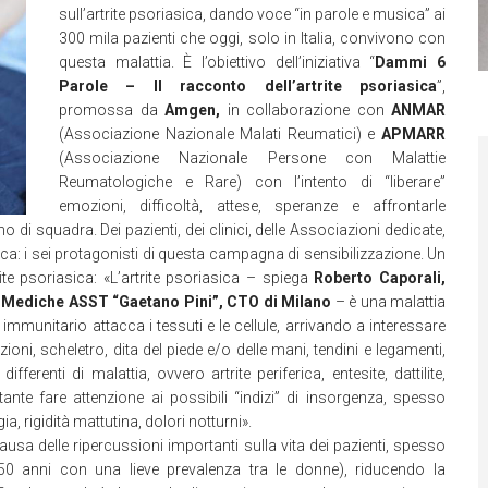
sull’artrite psoriasica, dando voce “in parole e musica” ai
300 mila pazienti che oggi, solo in Italia, convivono con
questa malattia. È l’obiettivo dell’iniziativa “
Dammi 6
Parole – Il racconto dell’artrite psoriasica
”,
promossa da
Amgen,
in collaborazione con
ANMAR
(Associazione Nazionale Malati Reumatici) e
APMARR
(Associazione Nazionale Persone con Malattie
Reumatologiche e Rare) con l’intento di “liberare”
emozioni, difficoltà, attese, speranze e affrontarle
di squadra. Dei pazienti, dei clinici, delle Associazioni dedicate,
ica: i sei protagonisti di questa campagna di sensibilizzazione. Un
te psoriasica: «L’artrite psoriasica – spiega
Roberto Caporali,
e Mediche ASST “Gaetano Pini”, CTO di Milano
– è una malattia
mmunitario attacca i tessuti e le cellule, arrivando a interessare
ni, scheletro, dita del piede e/o delle mani, tendini e legamenti,
renti di malattia, ovvero artrite periferica, entesite, dattilite,
ante fare attenzione ai possibili “indizi” di insorgenza, spesso
, rigidità mattutina, dolori notturni».
ausa delle ripercussioni importanti sulla vita dei pazienti, spesso
0-50 anni con una lieve prevalenza tra le donne), riducendo la