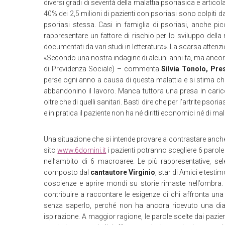
diversi gradi di severità della malattia psoriasica e articolare
40% dei 2,5 milioni di pazienti con psoriasi sono colpiti d
psoriasi stessa. Casi in famiglia di psoriasi, anche pi
rappresentare un fattore di rischio per lo sviluppo della
documentati da vari studi in letteratura». La scarsa attenzi
«Secondo una nostra indagine di alcuni anni fa, ma ancora
di Previdenza Sociale) – commenta
Silvia Tonolo, Pr
perse ogni anno a causa di questa malattia e si stima che
abbandonino il lavoro. Manca tuttora una presa in carico
oltre che di quelli sanitari. Basti dire che per l’artrite psor
e in pratica il paziente non ha né diritti economici né di mal
Una situazione che si intende provare a contrastare anche 
sito
www.6domini.it
i pazienti potranno scegliere 6 parole
nell’ambito di 6 macroaree. Le più rappresentative, se
composto dal
cantautore Virginio
, star di Amici e test
coscienze e aprire mondi su storie rimaste nell’ombra
contribuire a raccontare le esigenze di chi affronta una
senza saperlo, perché non ha ancora ricevuto una diag
ispirazione. A maggior ragione, le parole scelte dai pazien