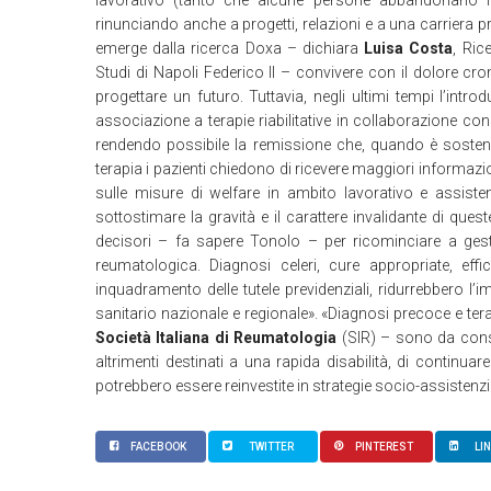
lavorativo (tanto che alcune persone abbandonano la
rinunciando anche a progetti, relazioni e a una carriera p
emerge dalla ricerca Doxa – dichiara
Luisa Costa
, Ric
Studi di Napoli Federico II – convivere con il dolore croni
progettare un futuro. Tuttavia, negli ultimi tempi l’introd
associazione a terapie riabilitative in collaborazione con fi
rendendo possibile la remissione che, quando è sostenut
terapia i pazienti chiedono di ricevere maggiori informazio
sulle misure di welfare in ambito lavorativo e assist
sottostimare la gravità e il carattere invalidante di ques
decisori – fa sapere Tonolo – per ricominciare a ges
reumatologica. Diagnosi celeri, cure appropriate, ef
inquadramento delle tutele previdenziali, ridurrebbero l’
sanitario nazionale e regionale». «Diagnosi precoce e ter
Società Italiana di Reumatologia
(SIR) – sono da consi
altrimenti destinati a una rapida disabilità, di continuare
potrebbero essere reinvestite in strategie socio-assistenzia
FACEBOOK
TWITTER
PINTEREST
LI