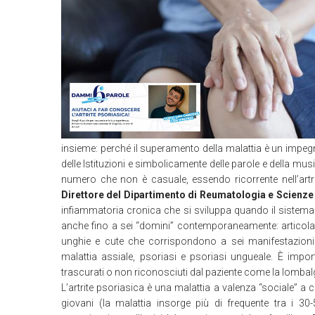
insieme: perché il superamento della malattia è un impegno 
delle Istituzioni e simbolicamente delle parole e della mus
numero che non è casuale, essendo ricorrente nell’artri
Direttore del Dipartimento di Reumatologia e Scienz
infiammatoria cronica che si sviluppa quando il sistema i
anche fino a sei “domini” contemporaneamente: articolazio
unghie e cute che corrispondono a sei manifestazioni diffe
malattia assiale, psoriasi e psoriasi ungueale. È import
trascurati o non riconosciuti dal paziente come la lombalgia
L’artrite psoriasica è una malattia a valenza “sociale” a c
giovani (la malattia insorge più di frequente tra i 3