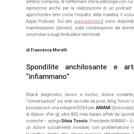
sentirsi compresi, di riaffermare che la patologia con cui
ispirazione anche per la realizzazione di un podcast d
approfondire temi come l’impatto della malattia, il viss
Apple Podcast. Sul sito
www.6domini.it
sono disponibil
manifestazioni (domini), sulla combinazione dei domini,
universitari e sugli Ambulatori territoriali.
di Francesca Morelli
Spondilite anchilosante e art
“infiammano”
Ritardi diagnostici, lavoro a rischio, dolore costant
“conversazioni” sul web raccolte da post, blog, forum onli
psoriasica in una indagine DOXA per
ANMAR
(Associazion
di Abbvie. «Per gli oltre 850 mila italiani affetti da spon
croniche – spiega
Silvia Tonolo
, Presidente ANMAR – il
un dolore socialmente invisibile, con problematiche n