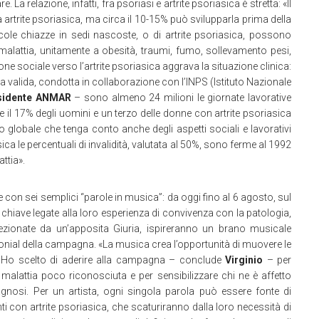
. La relazione, infatti, fra psoriasi e artrite psoriasica è stretta: «Il
a artrite psoriasica, ma circa il 10-15% può svilupparla prima della
ccole chiazze in sedi nascoste, o di artrite psoriasica, possono
 malattia, unitamente a obesità, traumi, fumo, sollevamento pesi,
one sociale verso l’artrite psoriasica aggrava la situazione clinica:
 valida, condotta in collaborazione con l’INPS (Istituto Nazionale
esidente ANMAR
– sono almeno 24 milioni le giornate lavorative
 il 17% degli uomini e un terzo delle donne con artrite psoriasica
 globale che tenga conto anche degli aspetti sociali e lavorativi
iasica le percentuali di invalidità, valutata al 50%, sono ferme al 1992
attia».
con sei semplici “parole in musica”: da oggi fino al 6 agosto, sul
 chiave legate alla loro esperienza di convivenza con la patologia,
lezionate da un’apposita Giuria, ispireranno un brano musicale
imonial della campagna. «La musica crea l’opportunità di muovere le
. Ho scelto di aderire alla campagna – conclude
Virginio
– per
 malattia poco riconosciuta e per sensibilizzare chi ne è affetto
nosi. Per un artista, ogni singola parola può essere fonte di
ti con artrite psoriasica, che scaturiranno dalla loro necessità di