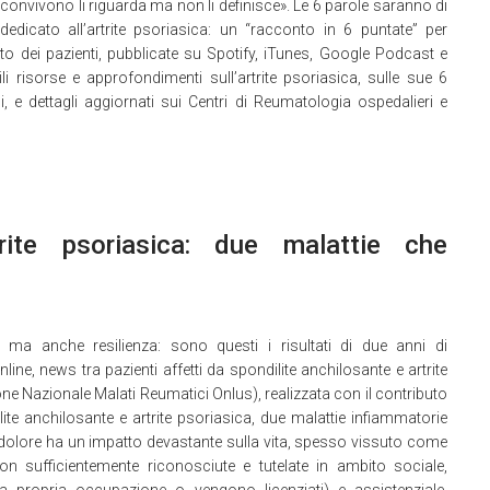
 convivono li riguarda ma non li definisce». Le 6 parole saranno di
edicato all’artrite psoriasica: un “racconto in 6 puntate” per
uto dei pazienti, pubblicate su Spotify, iTunes, Google Podcast e
i risorse e approfondimenti sull’artrite psoriasica, sulle sue 6
 e dettagli aggiornati sui Centri di Reumatologia ospedalieri e
rite psoriasica: due malattie che
e, ma anche resilienza: sono questi i risultati di due anni di
ne, news tra pazienti affetti da spondilite anchilosante e artrite
e Nazionale Malati Reumatici Onlus), realizzata con il contributo
dilite anchilosante e artrite psoriasica, due malattie infiammatorie
 dolore ha un impatto devastante sulla vita, spesso vissuto come
on sufficientemente riconosciute e tutelate in ambito sociale,