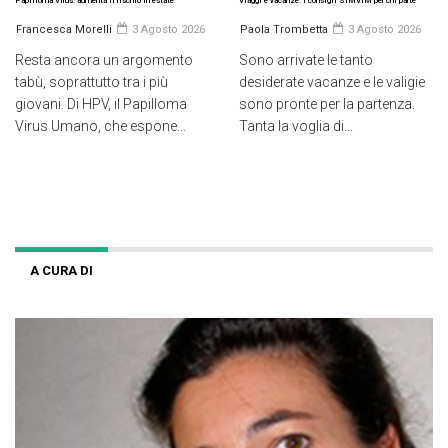
Papilloma Virus: aumenta il rischio in estate
Viaggi e vacanze: i consigli SIMVIM per chi parte
Francesca Morelli
3 Agosto 2026
Paola Trombetta
3 Agosto 2026
Resta ancora un argomento
Sono arrivate le tanto
tabù, soprattutto tra i più
desiderate vacanze e le valigie
giovani. Di HPV, il Papilloma
sono pronte per la partenza.
Virus Umano, che espone...
Tanta la voglia di...
A CURA DI