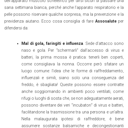
dell’apparato muscolo scheletrico per dirsi sicuri di passare una
sana settimana bianca, perché anche l’apparato respiratorio e la
pelle possono riservare qualche sorpresa, ma la prevenzione e la
previdenza aiutano. Ecco cosa consiglia di fare
Assosalute
per
difendersi da:
Mal di gola, faringiti e influenza
. Sede d’attacco sono
naso e gola. Per “schermarli” dall’accesso di virus e
batteri, la prima mossa è pratica: tenerli ben coperti,
come consigliava la nonna. Occorre però sfatare un
luogo comune: l’idea che le forme di raffreddamento,
influenzali e simili, siano solo una conseguenza del
freddo, è sbagliata! Queste possono essere contratte
anche soggiornando in ambienti poco ventilati, come
rifugi o luoghi di sosta che, se non adeguatamente aerati,
possono diventare dei veri “incubatori” di virus e batteri,
facilitandone la trasmissione tra una persona e un’altra.
Nella malaugurata ipotesi di raffreddore, è bene
assumere sostanze balsamiche e decongestionanti