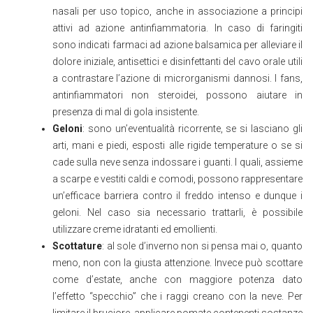
nasali per uso topico, anche in associazione a principi
attivi ad azione antinfiammatoria. In caso di faringiti
sono indicati farmaci ad azione balsamica per alleviare il
dolore iniziale, antisettici e disinfettanti del cavo orale utili
a contrastare l’azione di microrganismi dannosi. I fans,
antinfiammatori non steroidei, possono aiutare in
presenza di mal di gola insistente.
Geloni
: sono un’eventualità ricorrente, se si lasciano gli
arti, mani e piedi, esposti alle rigide temperature o se si
cade sulla neve senza indossare i guanti. I quali, assieme
a scarpe e vestiti caldi e comodi, possono rappresentare
un’efficace barriera contro il freddo intenso e dunque i
geloni. Nel caso sia necessario trattarli, è possibile
utilizzare creme idratanti ed emollienti.
Scottature
: al sole d’inverno non si pensa mai o, quanto
meno, non con la giusta attenzione. Invece può scottare
come d’estate, anche con maggiore potenza dato
l’effetto “specchio” che i raggi creano con la neve. Per