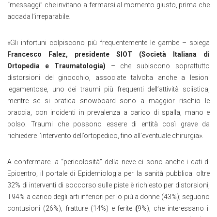
“messaggi” che invitano a fermarsi al momento giusto, prima che
accada l’irreparabile
.
«Gli infortuni colpiscono più frequentemente le gambe – spiega
Francesco Falez, presidente SIOT (Società Italiana di
Ortopedia e Traumatologia)
– che subiscono soprattutto
distorsioni del ginocchio, associate talvolta anche a lesioni
legamentose, uno dei traumi più frequenti dell’attività sciistica,
mentre se si pratica snowboard sono a maggior rischio le
braccia, con incidenti in prevalenza a carico di spalla, mano e
polso. Traumi che possono essere di entità così grave da
richiedere l’intervento dell’ortopedico, fino all’eventuale chirurgia».
A confermare la “pericolosità” della neve ci sono anche i dati di
Epicentro, il portale di Epidemiologia per la sanità pubblica: oltre
32% di interventi di soccorso sulle piste è richiesto per distorsioni,
il 94% a carico degli arti inferiori per lo più a donne (43%); seguono
contusioni (26%), fratture (14%) e ferite
(
9%), che interessano il