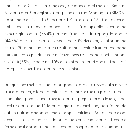
pari a oltre 30 mila a stagione, secondo le stime del Sistema
Nazionale di Sorveglianza sugli Incidenti in Montagna (SIMON),
coordinato dall’Istituto Superiore di Sanità, di cui 1700 tanto seri da
richiedere un ricovero ospedaliero. I più scapicollati sembrano
essere gli uomini (55,4%), meno (ma non di troppo) le donne
(44,5%) che, in entrambi i sessi e nel 50% dei casi, si infortunano
entro i 30 anni, due terzi entro 40 anni. Eventi e traumi che sono
causati per lo più da inadempienza, ovvero in condizioni di buona
visibilità (65%), e solo nel 10% dei casi per scontri con altri sciatori,
complice la perdita di controllo sulla pista.
Dunque, per mettersi quanto più possibile in sicurezza sulla neve e
limitare i danni, è fondamentale impostare prima un programma di
ginnastica presciistica, meglio con un preparatore atletico, e poi
gestire con gradualità le prime giornate sciistiche, non forzando
subito il ritmo e riconoscendo i propri limiti fisici. Ascoltando cioè i
segnali quali stanchezza, dolori muscolari, sensazione di freddo o
fame che il corpo manda sentendosi troppo sotto pressione: tutti