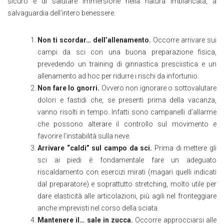
sicuro e di salutare immersione nella natura imbiancata, a
salvaguardia dell’intero benessere.
Non ti scordar… dell’allenamento.
Occorre arrivare sui
campi da sci con una buona preparazione fisica,
prevedendo un training di ginnastica presciistica e un
allenamento ad hoc per ridurre i rischi da infortunio.
Non fare lo gnorri.
Ovvero non ignorare o sottovalutare
dolori e fastidi che, se presenti prima della vacanza,
vanno risolti in tempo. Infatti sono campanelli d’allarme
che possono alterare il controllo sul movimento e
favorire l’instabilità sulla neve.
Arrivare “caldi” sul campo da sci.
Prima di mettere gli
sci ai piedi è fondamentale fare un adeguato
riscaldamento con esercizi mirati (magari quelli indicati
dal preparatore) e soprattutto stretching, molto utile per
dare elasticità alle articolazioni, più agili nel fronteggiare
anche imprevisti nel corso della sciata.
Mantenere il… sale in zucca.
Occorre approcciarsi alle