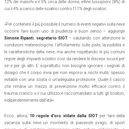
12% dei maschi e il 5% circa delle donne; infine lussazioni (8%) di
cui il 4% a carico delle sciatrici contro l’11% degli sciatori.
«Per contenere il più possibile il numero di eventi negativi sulla neve
occorre fare buon uso di prudenza e buon senso – aggiunge
Simone Ripanti
,
segretario SIOT
– valutando con attenzione le
condizioni metereologiche, l’affollamento sulle piste, la visibilità e
le caratteristiche della neve, ma anche rispettando le più comuni
regole degli impianti sciistici così da rendere le discese sicure per
sé e per gli altri. E soprattutto non bisogna ignorare i segnali di
disagio che il corpo invia per non esporsi a rischi inutili, spesso
evitabili con una sosta o un’adeguata protezione. Quale il casco
che rimane un mezzo di prevenzione molto efficace contro il
trauma cranico e il cui utilizzo è raccomandato a tutti gli sciatori,
indipendentemente dall’età».
Ecco, allora,
10 regole d’oro stilate dalla SIOT
per fare della
vacanza sulla neve un momento di piacevole svago, di sport