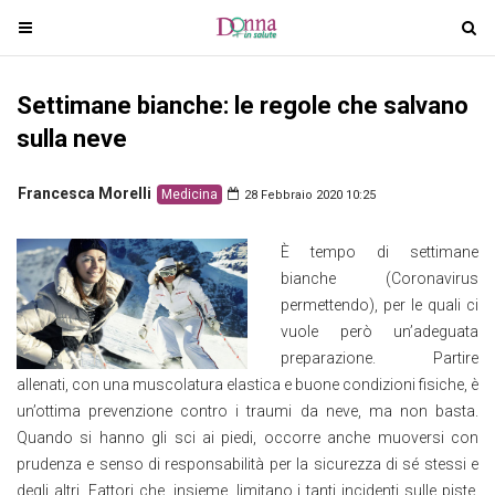
T
T
o
o
g
g
Settimane bianche: le regole che salvano
g
g
l
l
sulla neve
e
e
n
n
Francesca Morelli
Medicina
28 Febbraio 2020 10:25
a
a
v
v
È tempo di settimane
i
i
bianche (Coronavirus
g
g
permettendo), per le quali ci
a
a
vuole però un’adeguata
t
t
preparazione. Partire
i
i
allenati, con una muscolatura elastica e buone condizioni fisiche, è
o
o
un’ottima prevenzione contro i traumi da neve, ma non basta.
n
n
Quando si hanno gli sci ai piedi, occorre anche muoversi con
prudenza e senso di responsabilità per la sicurezza di sé stessi e
degli altri. Fattori che, insieme, limitano i tanti incidenti sulle piste,