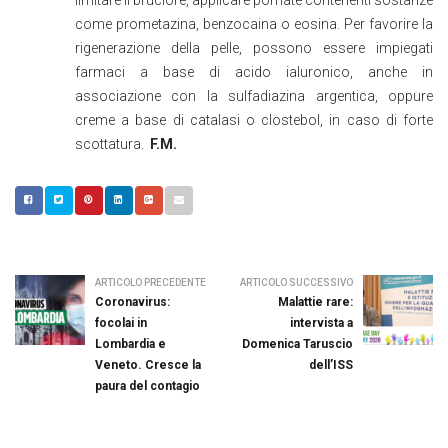
limitare il bruciore, applicare pomate contenenti sostanze
come prometazina, benzocaina o eosina. Per favorire la
rigenerazione della pelle, possono essere impiegati
farmaci a base di acido ialuronico, anche in
associazione con la sulfadiazina argentica, oppure
creme a base di catalasi o clostebol, in caso di forte
scottatura.
F.M.
ARTICOLO PRECEDENTE
ARTICOLO SUCCESSIVO
Coronavirus:
Malattie rare:
focolai in
intervista a
Lombardia e
Domenica Taruscio
Veneto. Cresce la
dell’ISS
paura del contagio