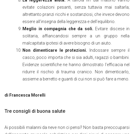
La leggerezza aiuta.
A tavola fin dal mattino vanno
evitate colazioni pesanti, senza tuttavia mai saltarla;
altrettanto pranzi ricchi e sostanziosi, che invece devono
essere all’insegna della leggerezza e dell’equilibrio.
Meglio in compagnia che da soli.
Evitare discese in
solitaria, affiancandosi sempre a un gruppo nella
malcapitata ipotesi di avere bisogno di un aiuto.
Non dimenticare le protezioni.
Indossare sempre il
casco, poco importa che si sia adulti, ragazzi o bambini.
Evidenze scientifiche ne hanno dimostrato l’efficacia nel
ridurre il rischio di trauma cranico. Non dimenticarlo,
assieme a berretto e guanti di cui non si può fare a meno.
di Francesca Morelli
Tre consigli di buona salute
Ai possibili malanni da neve non ci pensi? Non basta preoccuparsi