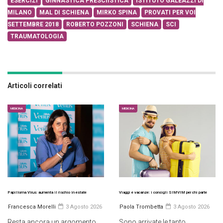
ESERCIZI
GINNASTICA PRESCIISTICA
ISTITUTO GALEAZZI DI
MILANO
MAL DI SCHIENA
MIRKO SPINA
PROVATI PER VOI
SETTEMBRE 2018
ROBERTO POZZONI
SCHIENA
SCI
TRAUMATOLOGIA
Articoli correlati
MEDICINA
MEDICINA
Papilloma Virus: aumenta il rischio in estate
Viaggi e vacanze: i consigli SIMVIM per chi parte
Francesca Morelli
3 Agosto 2026
Paola Trombetta
3 Agosto 2026
Resta ancora un argomento
Sono arrivate le tanto