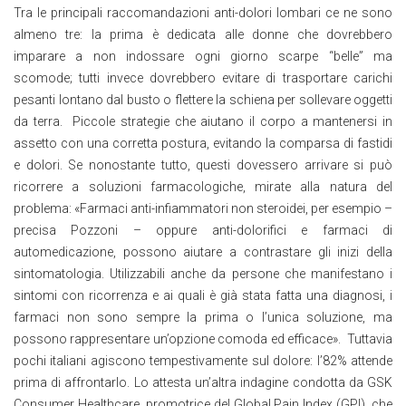
Tra le principali raccomandazioni anti-dolori lombari ce ne sono
almeno tre: la prima è dedicata alle donne che dovrebbero
imparare a non indossare ogni giorno scarpe “belle” ma
scomode; tutti invece dovrebbero evitare di trasportare carichi
pesanti lontano dal busto o flettere la schiena per sollevare oggetti
da terra. Piccole strategie che aiutano il corpo a mantenersi in
assetto con una corretta postura, evitando la comparsa di fastidi
e dolori. Se nonostante tutto, questi dovessero arrivare si può
ricorrere a soluzioni farmacologiche, mirate alla natura del
problema: «Farmaci anti-infiammatori non steroidei, per esempio –
precisa Pozzoni – oppure anti-dolorifici e farmaci di
automedicazione, possono aiutare a contrastare gli inizi della
sintomatologia. Utilizzabili anche da persone che manifestano i
sintomi con ricorrenza e ai quali è già stata fatta una diagnosi, i
farmaci non sono sempre la prima o l’unica soluzione, ma
possono rappresentare un’opzione comoda ed efficace». Tuttavia
pochi italiani agiscono tempestivamente sul dolore: l’82% attende
prima di affrontarlo. Lo attesta un’altra indagine condotta da GSK
Consumer Healthcare, promotrice del Global Pain Index (GPI), che