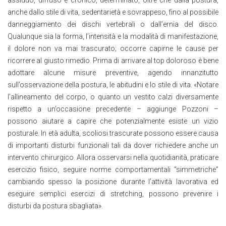
assiduo, diffuso e cronico, determinato, oltre che dalla postura,
anche dallo stile di vita, sedentarietà e sovrappeso, fino al possibile
danneggiamento dei dischi vertebrali o dall’ernia del disco.
Qualunque sia la forma, l’intensità e la modalità di manifestazione,
il dolore non va mai trascurato; occorre capirne le cause per
ricorrere al giusto rimedio. Prima di arrivare al top doloroso è bene
adottare alcune misure preventive, agendo innanzitutto
sull’osservazione della postura, le abitudini e lo stile di vita. «Notare
l’allineamento del corpo, o quanto un vestito calzi diversamente
rispetto a un’occasione precedente – aggiunge Pozzoni –
possono aiutare a capire che potenzialmente esiste un vizio
posturale. In età adulta, scoliosi trascurate possono essere causa
di importanti disturbi funzionali tali da dover richiedere anche un
intervento chirurgico. Allora osservarsi nella quotidianità, praticare
esercizio fisico, seguire norme comportamentali “simmetriche”
cambiando spesso la posizione durante l’attività lavorativa ed
eseguire semplici esercizi di stretching, possono prevenire i
disturbi da postura sbagliata».