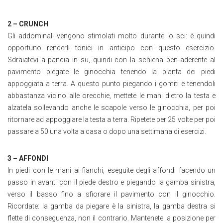
2 – CRUNCH
Gli addominali vengono stimolati molto durante lo sci: è quindi
opportuno renderli tonici in anticipo con questo esercizio.
Sdraiatevi a pancia in su, quindi con la schiena ben aderente al
pavimento piegate le ginocchia tenendo la pianta dei piedi
appoggiata a terra. A questo punto piegando i gomiti e tenendoli
abbastanza vicino alle orecchie, mettete le mani dietro la testa e
alzatela sollevando anche le scapole verso le ginocchia, per poi
ritornare ad appoggiare la testa a terra. Ripetete per 25 volte per poi
passare a 50 una volta a casa o dopo una settimana di esercizi.
3 – AFFONDI
In piedi con le mani ai fianchi, eseguite degli affondi facendo un
passo in avanti con il piede destro e piegando la gamba sinistra,
verso il basso fino a sfiorare il pavimento con il ginocchio.
Ricordate: la gamba da piegare è la sinistra, la gamba destra si
flette di conseguenza, non il contrario. Mantenete la posizione per