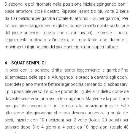
5 secondi e poi ritornate nella posizione iniziale spingendo con il
piede anteriore, cioè il destro. Ripetete l’esercizio più volte: 2 serie
da 10 ripetizioni per gamba (totale 40 affondi – 20 per gamba). Per
coinvolgere maggiormente i glutei, concentrate la spinta sul tallone
del piede anteriore (quello che sta in avanti) e tenete il busto
leggermente inclinato all’indietro; è importante che durante il
movimento il ginocchio del piede anteriore non superi l’alluce.
4 – SQUAT SEMPLICI
In piedi con la schiena diritta, aprite leggermente le gambe fino
all’ampiezza delle spalle. Allungando le braccia davanti agli occhi,
scendete piano mentre flettete le ginocchia cercando di abbassarvi
il più possibile verso il suolo e portando i glutei all’indietro come se
doveste sedervi su una sedia immaginaria. Mantenete la posizione
per qualche secondo e poi tornate alla posizione iniziale. Fate
attenzione alle ginocchia che non devono superare la punta dei
piedi. Iniziate con 10 ripetizioni per 2 volte (totale 20 squat) per
arrivare dopo 3 o 4 giorni a 4 serie da 10 ripetizioni (totale 40