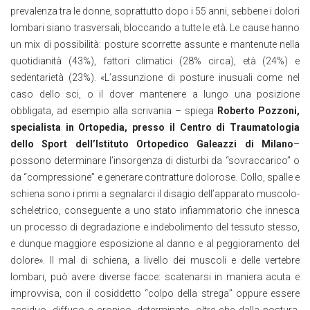
prevalenza tra le donne, soprattutto dopo i 55 anni, sebbene i dolori
lombari siano trasversali, bloccando a tutte le età. Le cause hanno
un mix di possibilità: posture scorrette assunte e mantenute nella
quotidianità (43%), fattori climatici (28% circa), età (24%) e
sedentarietà (23%). «L’assunzione di posture inusuali come nel
caso dello sci, o il dover mantenere a lungo una posizione
obbligata, ad esempio alla scrivania – spiega
Roberto Pozzoni,
specialista in Ortopedia, presso il Centro di Traumatologia
dello Sport dell’Istituto Ortopedico Galeazzi di Milano
–
possono determinare l’insorgenza di disturbi da “sovraccarico” o
da “compressione” e generare contratture dolorose. Collo, spalle e
schiena sono i primi a segnalarci il disagio dell’apparato muscolo-
scheletrico, conseguente a uno stato infiammatorio che innesca
un processo di degradazione e indebolimento del tessuto stesso,
e dunque maggiore esposizione al danno e al peggioramento del
dolore». Il mal di schiena, a livello dei muscoli e delle vertebre
lombari, può avere diverse facce: scatenarsi in maniera acuta e
improvvisa, con il cosiddetto “colpo della strega” oppure essere