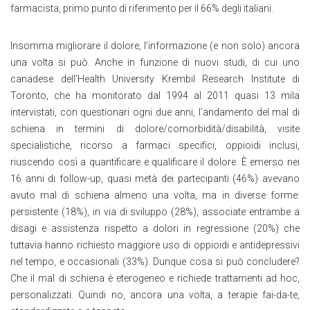
farmacista, primo punto di riferimento per il 66% degli italiani.
Insomma migliorare il dolore, l’informazione (e non solo) ancora
una volta si può. Anche in funzione di nuovi studi, di cui uno
canadese dell’Health University Krembil Research Institute di
Toronto, che ha monitorato dal 1994 al 2011 quasi 13 mila
intervistati, con questionari ogni due anni, l’andamento del mal di
schiena in termini di dolore/comorbidità/disabilità, visite
specialistiche, ricorso a farmaci specifici, oppioidi inclusi,
riuscendo così a quantificare e qualificare il dolore. È emerso nei
16 anni di follow-up, quasi metà dei partecipanti (46%) avevano
avuto mal di schiena almeno una volta, ma in diverse forme:
persistente (18%), in via di sviluppo (28%), associate entrambe a
disagi e assistenza rispetto a dolori in regressione (20%) che
tuttavia hanno richiesto maggiore uso di oppioidi e antidepressivi
nel tempo, e occasionali (33%). Dunque cosa si può concludere?
Che il mal di schiena è eterogeneo e richiede trattamenti ad hoc,
personalizzati. Quindi no, ancora una volta, a terapie fai-da-te,