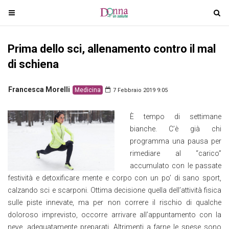
T
T
o
o
g
g
Prima dello sci, allenamento contro il mal
g
g
l
l
di schiena
e
e
n
n
Francesca Morelli
Medicina
7 Febbraio 2019 9:05
a
a
v
v
È tempo di settimane
i
i
bianche. C’è già chi
g
g
programma una pausa per
a
a
rimediare al “carico”
t
t
accumulato con le passate
i
i
festività e detoxificare mente e corpo con un po’ di sano sport,
o
o
calzando sci e scarponi. Ottima decisione quella dell’attività fisica
n
n
sulle piste innevate, ma per non correre il rischio di qualche
doloroso imprevisto, occorre arrivare all’appuntamento con la
neve, adeguatamente preparati. Altrimenti a farne le spese sono