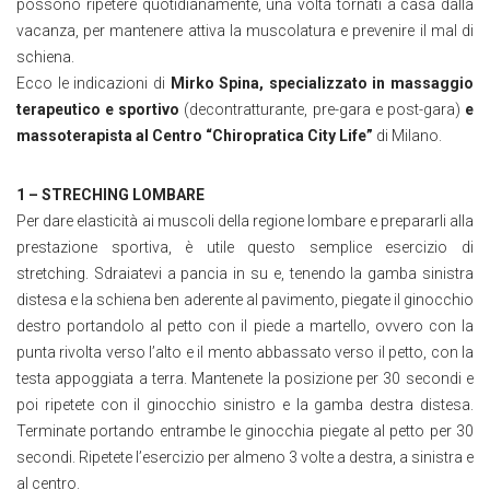
possono ripetere quotidianamente, una volta tornati a casa dalla
vacanza, per mantenere attiva la muscolatura e prevenire il mal di
schiena.
Ecco le indicazioni di
Mirko Spina, specializzato in massaggio
terapeutico e sportivo
(decontratturante, pre-gara e post-gara)
e
massoterapista
al Centro “Chiropratica City Life”
di Milano.
1 – STRECHING LOMBARE
Per dare elasticità ai muscoli della regione lombare e prepararli alla
prestazione sportiva, è utile questo semplice esercizio di
stretching. Sdraiatevi a pancia in su e, tenendo la gamba sinistra
distesa e la schiena ben aderente al pavimento, piegate il ginocchio
destro portandolo al petto con il piede a martello, ovvero con la
punta rivolta verso l’alto e il mento abbassato verso il petto, con la
testa appoggiata a terra. Mantenete la posizione per 30 secondi e
poi ripetete con il ginocchio sinistro e la gamba destra distesa.
Terminate portando entrambe le ginocchia piegate al petto per 30
secondi. Ripetete l’esercizio per almeno 3 volte a destra, a sinistra e
al centro.