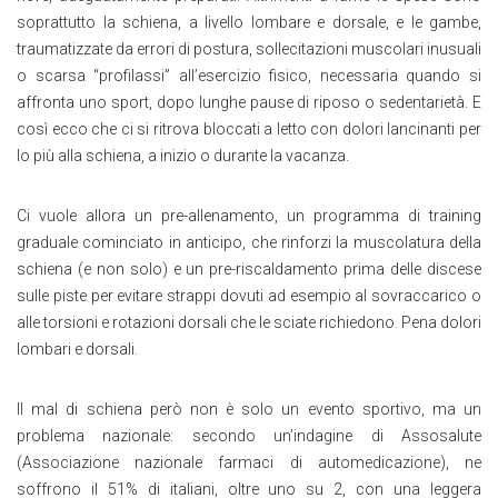
soprattutto la schiena, a livello lombare e dorsale, e le gambe,
traumatizzate da errori di postura, sollecitazioni muscolari inusuali
o scarsa “profilassi” all’esercizio fisico, necessaria quando si
affronta uno sport, dopo lunghe pause di riposo o sedentarietà. E
così ecco che ci si ritrova bloccati a letto con dolori lancinanti per
lo più alla schiena, a inizio o durante la vacanza.
Ci vuole allora un pre-allenamento, un programma di training
graduale cominciato in anticipo, che rinforzi la muscolatura della
schiena (e non solo) e un pre-riscaldamento prima delle discese
sulle piste per evitare strappi dovuti ad esempio al sovraccarico o
alle torsioni e rotazioni dorsali che le sciate richiedono. Pena dolori
lombari e dorsali.
Il mal di schiena però non è solo un evento sportivo, ma un
problema nazionale: secondo un’indagine di Assosalute
(Associazione nazionale farmaci di automedicazione), ne
soffrono il 51% di italiani, oltre uno su 2, con una leggera