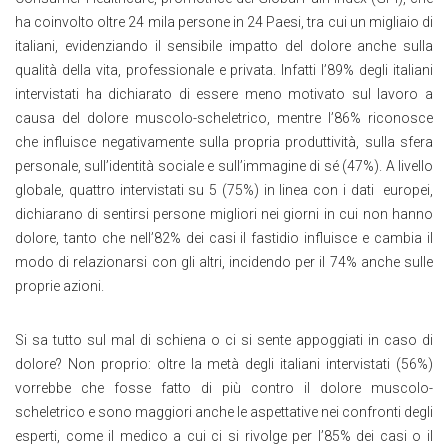
ha coinvolto oltre 24 mila persone in 24 Paesi, tra cui un migliaio di
italiani, evidenziando il sensibile impatto del dolore anche sulla
qualità della vita, professionale e privata. Infatti l’89% degli italiani
intervistati ha dichiarato di essere meno motivato sul lavoro a
causa del dolore muscolo-scheletrico, mentre l’86% riconosce
che influisce negativamente sulla propria produttività, sulla sfera
personale, sull’identità sociale e sull’immagine di sé (47%). A livello
globale, quattro intervistati su 5 (75%) in linea con i dati europei,
dichiarano di sentirsi persone migliori nei giorni in cui non hanno
dolore, tanto che nell’82% dei casi il fastidio influisce e cambia il
modo di relazionarsi con gli altri, incidendo per il 74% anche sulle
proprie azioni.
Si sa tutto sul mal di schiena o ci si sente appoggiati in caso di
dolore? Non proprio: oltre la metà degli italiani intervistati (56%)
vorrebbe che fosse fatto di più contro il dolore muscolo-
scheletrico e sono maggiori anche le aspettative nei confronti degli
esperti, come il medico a cui ci si rivolge per l’85% dei casi o il