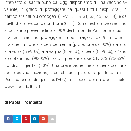
intervento di sanità pubblica. Oggi disponiamo di una vaccino 9-
valente, in grado di proteggere da quasi tutti i ceppi virali, in
particolare dai più oncogeni (HPV 16, 18, 31, 33, 45, 52, 58), e da
quelli che provocano condilomi (6,11). Con questo nuovo vaccino
si potranno prevenire fino al 90% dei tumori da Papilloma virus. In
pratica il vaccino proteggerà i nostri ragazzi da 9 importanti
malattie: tumore alla cervice uterina (protezione del 90%); cancro
alla vulva (85-90%); alla vagina (80-85%); al pene (85-90%); all’ano
e orofaringeo (90-95%); lesioni precancerose CIN 2/3 (75-85%);
condilomi genitali (90%). Una prevenzione che si ottiene con una
semplice vaccinazione, la cui efficacia però dura per tutta la vita.
Per saperne di più sull’HPV, si può consultare il sito:
www.liberadallhpv.it.
di Paola Trombetta