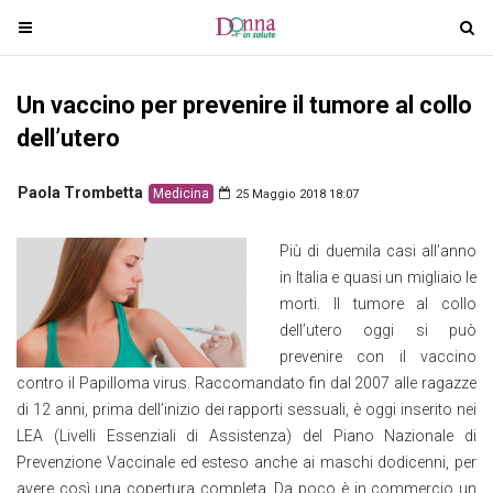
T
T
o
o
g
g
Un vaccino per prevenire il tumore al collo
g
g
l
l
dell’utero
e
e
n
n
Paola Trombetta
Medicina
25 Maggio 2018 18:07
a
a
v
v
Più di duemila casi all’anno
i
i
in Italia e quasi un migliaio le
g
g
morti. Il tumore al collo
a
a
dell’utero oggi si può
t
t
prevenire con il vaccino
i
i
contro il Papilloma virus. Raccomandato fin dal 2007 alle ragazze
o
o
di 12 anni, prima dell’inizio dei rapporti sessuali, è oggi inserito nei
n
n
LEA (Livelli Essenziali di Assistenza) del Piano Nazionale di
Prevenzione Vaccinale ed esteso anche ai maschi dodicenni, per
avere così una copertura completa. Da poco è in commercio un