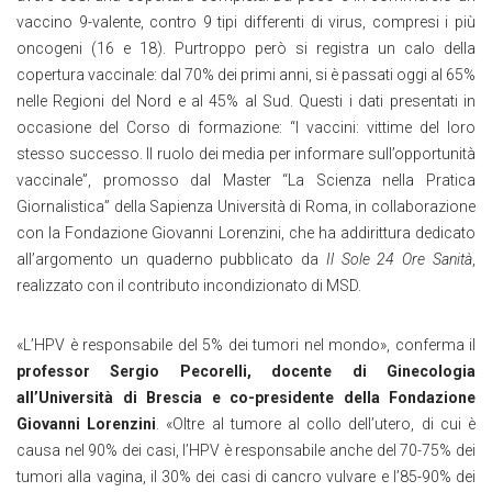
vaccino 9-valente, contro 9 tipi differenti di virus, compresi i più
oncogeni (16 e 18). Purtroppo però si registra un calo della
copertura vaccinale: dal 70% dei primi anni, si è passati oggi al 65%
nelle Regioni del Nord e al 45% al Sud. Questi i dati presentati in
occasione del Corso di formazione: “I vaccini: vittime del loro
stesso successo. Il ruolo dei media per informare sull’opportunità
vaccinale”, promosso dal Master “La Scienza nella Pratica
Giornalistica” della Sapienza Università di Roma, in collaborazione
con la Fondazione Giovanni Lorenzini, che ha addirittura dedicato
all’argomento un quaderno pubblicato da
Il Sole 24 Ore
Sanità
,
realizzato con il contributo incondizionato di MSD.
«L’HPV è responsabile del 5% dei tumori nel mondo», conferma il
professor Sergio Pecorelli, docente di Ginecologia
all’Università di Brescia e co-presidente della Fondazione
Giovanni Lorenzini
. «Oltre al tumore al collo dell’utero, di cui è
causa nel 90% dei casi, l’HPV è responsabile anche del 70-75% dei
tumori alla vagina, il 30% dei casi di cancro vulvare e l’85-90% dei