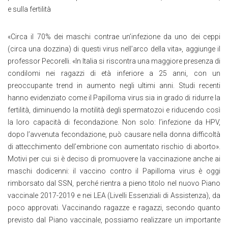
e sulla fertilità
«Circa il 70% dei maschi contrae un’infezione da uno dei ceppi
(circa una dozzina) di questi virus nell’arco della vita», aggiunge il
professor Pecorelli. «In Italia si riscontra una maggiore presenza di
condilomi nei ragazzi di età inferiore a 25 anni, con un
preoccupante trend in aumento negli ultimi anni. Studi recenti
hanno evidenziato come il Papilloma virus sia in grado di ridurre la
fertilità, diminuendo la motilità degli spermatozoi e riducendo così
la loro capacità di fecondazione. Non solo: l’infezione da HPV,
dopo l’avvenuta fecondazione, può causare nella donna difficoltà
di attecchimento dell’embrione con aumentato rischio di aborto».
Motivi per cui si è deciso di promuovere la vaccinazione anche ai
maschi dodicenni: il vaccino contro il Papilloma virus è oggi
rimborsato dal SSN, perché rientra a pieno titolo nel nuovo Piano
vaccinale 2017-2019 e nei LEA (Livelli Essenziali di Assistenza), da
poco approvati. Vaccinando ragazze e ragazzi, secondo quanto
previsto dal Piano vaccinale, possiamo realizzare un importante