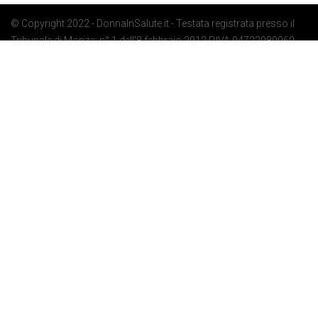
© Copyright 2022 - DonnaInSalute.it - Testata registrata presso il
Tribunale di Monza: n° 1 dell'8 febbraio 2012 P.IVA 04722080969 -
Privacy Policy
-
Cookie Policy
-
Preferenze