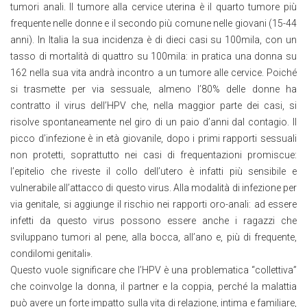
tumori anali. Il tumore alla cervice uterina è il quarto tumore più
frequente nelle donne e il secondo più comune nelle giovani (15-44
anni). In Italia la sua incidenza è di dieci casi su 100mila, con un
tasso di mortalità di quattro su 100mila: in pratica una donna su
162 nella sua vita andrà incontro a un tumore alle cervice. Poiché
si trasmette per via sessuale, almeno l’80% delle donne ha
contratto il virus dell’HPV che, nella maggior parte dei casi, si
risolve spontaneamente nel giro di un paio d’anni dal contagio. Il
picco d’infezione è in età giovanile, dopo i primi rapporti sessuali
non protetti, soprattutto nei casi di frequentazioni promiscue:
l’epitelio che riveste il collo dell’utero è infatti più sensibile e
vulnerabile all’attacco di questo virus. Alla modalità di infezione per
via genitale, si aggiunge il rischio nei rapporti oro-anali: ad essere
infetti da questo virus possono essere anche i ragazzi che
sviluppano tumori al pene, alla bocca, all’ano e, più di frequente,
condilomi genitali».
Questo vuole significare che l’HPV è una problematica “collettiva”
che coinvolge la donna, il partner e la coppia, perché la malattia
può avere un forte impatto sulla vita di relazione, intima e familiare,