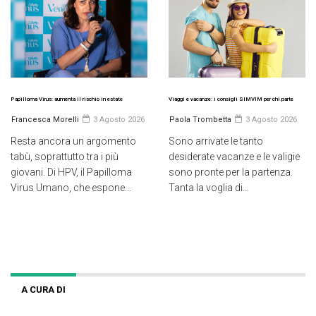
Papilloma Virus: aumenta il rischio in estate
Viaggi e vacanze: i consigli SIMVIM per chi parte
Francesca Morelli
3 Agosto 2026
Paola Trombetta
3 Agosto 2026
Resta ancora un argomento
Sono arrivate le tanto
tabù, soprattutto tra i più
desiderate vacanze e le valigie
giovani. Di HPV, il Papilloma
sono pronte per la partenza.
Virus Umano, che espone...
Tanta la voglia di...
A CURA DI