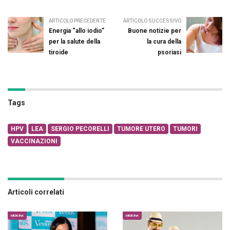
ARTICOLO PRECEDENTE
ARTICOLO SUCCESSIVO
Energia “allo iodio”
Buone notizie per
per la salute della
la cura della
tiroide
psoriasi
Tags
HPV
LEA
SERGIO PECORELLI
TUMORE UTERO
TUMORI
VACCINAZIONI
Articoli correlati
MEDICINA
MEDICINA