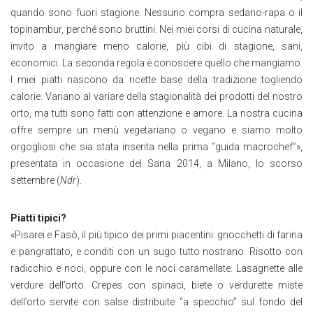
quando sono fuori stagione. Nessuno compra sedano-rapa o il
topinambur, perché sono bruttini. Nei miei corsi di cucina naturale,
invito a mangiare meno calorie, più cibi di stagione, sani,
economici. La seconda regola è conoscere quello che mangiamo.
I miei piatti nascono da ricette base della tradizione togliendo
calorie. Variano al variare della stagionalità dei prodotti del nostro
orto, ma tutti sono fatti con attenzione e amore. La nostra cucina
offre sempre un menù vegetariano o vegano e siamo molto
orgogliosi che sia stata inserita nella prima “guida macrochef”»,
presentata in occasione del Sana 2014, a Milano, lo scorso
settembre (
Ndr
).
Piatti tipici?
«Pisarei e Fasò, il più tipico dei primi piacentini: gnocchetti di farina
e pangrattato, e conditi con un sugo tutto nostrano. Risotto con
radicchio e noci, oppure con le noci caramellate. Lasagnette alle
verdure dell’orto. Crepes con spinaci, biete o verdurette miste
dell’orto servite con salse distribuite “a specchio” sul fondo del