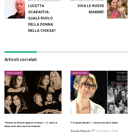
ARTICOLO PRECEDENTE
ARTICOLO SUCCESSIVO
LUCETTA
VIVA LE NUOVE
SCARAFFIA:
MAMME!
QUALE RUOLO
DELLA DONNA
NELLA CHIESA?
Articoli correlati
CULTURA E SOCIETÀ
CULTURA E SOCIETÀ
“Women for Women against Violence”: 21 storie di
“C’è ancora domani”: il primo voto delle donne
donne unite dalla forza di rinascere
Paola Blandi
4 Giugno 2026