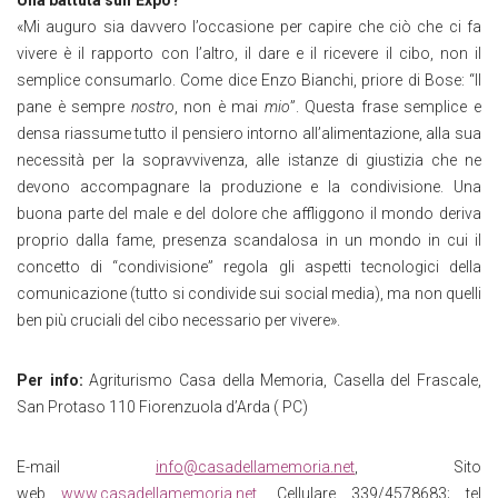
«Mi auguro sia davvero l’occasione per capire che ciò che ci fa
vivere è il rapporto con l’altro, il dare e il ricevere il cibo, non il
semplice consumarlo. Come dice Enzo Bianchi, priore di Bose: “Il
pane è sempre
nostro
, non è mai
mio
”. Questa frase semplice e
densa riassume tutto il pensiero intorno all’alimentazione, alla sua
necessità per la sopravvivenza, alle istanze di giustizia che ne
devono accompagnare la produzione e la condivisione. Una
buona parte del male e del dolore che affliggono il mondo deriva
proprio dalla fame, presenza scandalosa in un mondo in cui il
concetto di “condivisione” regola gli aspetti tecnologici della
comunicazione (tutto si condivide sui social media), ma non quelli
ben più cruciali del cibo necessario per vivere».
Per info:
Agriturismo Casa della Memoria, Casella del Frascale,
San Protaso 110 Fiorenzuola d’Arda ( PC)
E-mail
info@casadellamemoria.net
, Sito
web
www.casadellamemoria.net
, Cellulare 339/4578683; tel