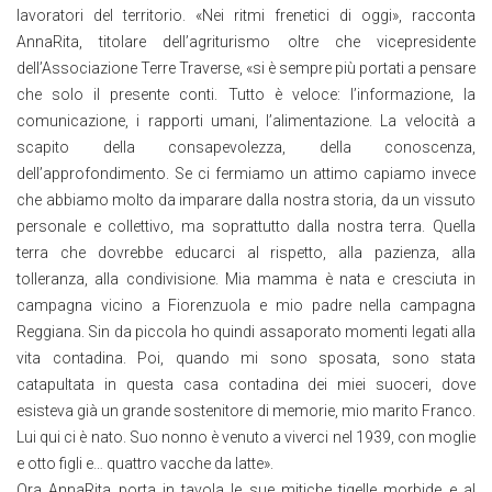
lavoratori del territorio. «Nei ritmi frenetici di oggi», racconta
AnnaRita, titolare dell’agriturismo oltre che vicepresidente
dell’Associazione Terre Traverse, «si è sempre più portati a pensare
che solo il presente conti. Tutto è veloce: l’informazione, la
comunicazione, i rapporti umani, l’alimentazione. La velocità a
scapito della consapevolezza, della conoscenza,
dell’approfondimento. Se ci fermiamo un attimo capiamo invece
che abbiamo molto da imparare dalla nostra storia, da un vissuto
personale e collettivo, ma soprattutto dalla nostra terra. Quella
terra che dovrebbe educarci al rispetto, alla pazienza, alla
tolleranza, alla condivisione. Mia mamma è nata e cresciuta in
campagna vicino a Fiorenzuola e mio padre nella campagna
Reggiana. Sin da piccola ho quindi assaporato momenti legati alla
vita contadina. Poi, quando mi sono sposata, sono stata
catapultata in questa casa contadina dei miei suoceri, dove
esisteva già un grande sostenitore di memorie, mio marito Franco.
Lui qui ci è nato. Suo nonno è venuto a viverci nel 1939, con moglie
e otto figli e… quattro vacche da latte».
Ora AnnaRita porta in tavola le sue mitiche tigelle morbide e al