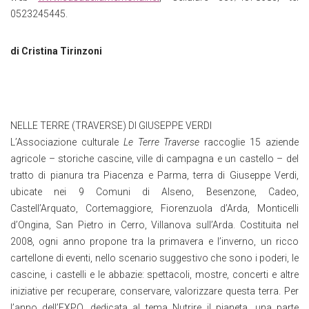
0523245445.
di Cristina Tirinzoni
NELLE TERRE (TRAVERSE) DI GIUSEPPE VERDI
L’Associazione culturale
Le Terre Traverse
raccoglie 15 aziende
agricole – storiche cascine, ville di campagna e un castello – del
tratto di pianura tra Piacenza e Parma, terra di Giuseppe Verdi,
ubicate nei 9 Comuni di Alseno, Besenzone, Cadeo,
Castell’Arquato, Cortemaggiore, Fiorenzuola d’Arda, Monticelli
d’Ongina, San Pietro in Cerro, Villanova sull’Arda. Costituita nel
2008, ogni anno propone tra la primavera e l’inverno, un ricco
cartellone di eventi, nello scenario suggestivo che sono i poderi, le
cascine, i castelli e le abbazie: spettacoli, mostre, concerti e altre
iniziative per recuperare, conservare, valorizzare questa terra. Per
l’anno dell’EXPO, dedicata al tema Nutrire il pianeta, una parte