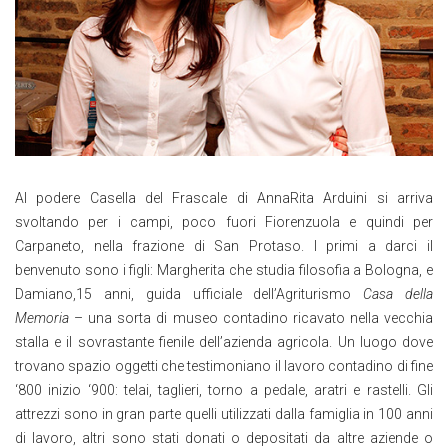
Al podere Casella del Frascale di AnnaRita Arduini si arriva
svoltando per i campi, poco fuori Fiorenzuola e quindi per
Carpaneto, nella frazione di San Protaso. I primi a darci il
benvenuto sono i figli: Margherita che studia filosofia a Bologna, e
Damiano,15 anni, guida ufficiale dell’Agriturismo
Casa della
Memoria
– una sorta di museo contadino ricavato nella vecchia
stalla e il sovrastante fienile dell’azienda agricola. Un luogo dove
trovano spazio oggetti che testimoniano il lavoro contadino di fine
‘800 inizio ‘900: telai, taglieri, torno a pedale, aratri e rastelli. Gli
attrezzi sono in gran parte quelli utilizzati dalla famiglia in 100 anni
di lavoro, altri sono stati donati o depositati da altre aziende o