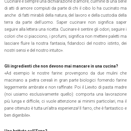
Cucinare è sempre una dichiarazione d’amore, culmine di una serie
di atti di amore compiuti da parte di chi il cibo lo ha cucinato ma
anche di fatti mirabili della natura, del lavoro e della custodia della
terra da parte dell’uomo. Saper cucinare non significa saper
seguire alla lettera una ricetta. Cucinare è sentire gli odori, seguire i
colori che ci piacciono, i profumi, significa non mettere paletti ma
lasciare fluire la nostra fantasia, fidandoci del nostro istinto, dei
nostri sensi e del nostro intuito».
Gli ingredienti che non devono mai mancare in una cucina?
«Ad esempio le nostre farine: provengono da due mulini che
macinano a pietra cereali in gran parte biologici fornendo farine
leggermente ambrate e non raffinate. Poi il Lievito di pasta madre
(noi usiamo esclusivamente quello): comporta una lavorazione
più lunga e difficile, ci vuole attenzione ai minimi particolari, ma il
pane ottenuto è tutta un’altra esperienza! Il farro, che è fantastico e
ben digeribile».
Una battuta sull’Expo?