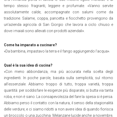
tempo stesso fragranti, leggere e profumate. «Vanno servite
assolutamente calde, accompagnate con salumi come da
tradizione. Salame, coppa, pancetta e fiocchetto provengono da
un’azienda agricola di San Giorgio che lavora a ciclo chiuso e
dove i maiali sono allevati con prodotti aziendali».
Come ha imparato a cucinare?
«Da bambina, impastavo la terra e il fango aggiungendo l’acqua».
Qual è la sua idea di cucina?
«Con meno abbondanza, ma più accurata nella scelta degli
ingredienti. In poche parole, basata sulla semplicità, sul ritorno
all’essenziale. Abbiamo troppo di tutto, troppa varietà, troppa
quantità: per soddisfare le esigenze più disparate, si butta via tanta
roba, e non è sano. La consapevolezza del fare la spesa si è persa.
Abbiamo perso il contatto con la natura, il senso della stagionalità
delle verdure, e ci siamo ridotti a non avere idea di quando fiorisca
un broccolo o una zucchina. Melanzane lucide anche a novembre,