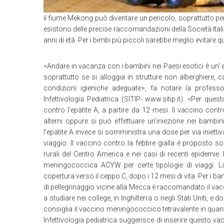
il fiume Mekong può diventare un pericolo, soprattutto per i 
esistono delle precise raccomandazioni della Società Italian
anni di età. Per i bimbi più piccoli sarebbe meglio evitare qu
<Andare in vacanza con i bambini nei Paesi esotici è un’ 
soprattutto se si alloggia in strutture non alberghiere
condizioni igieniche adeguate>, fa notare la profess
Infettivologia Pediatrica (SITIP- www.sitip.it). <Per que
contro l’epatite A, a partire da 12 mesi. Il vaccino cont
alterni oppure si può effettuare un’iniezione nei bam
l’epatite A invece si somministra una dose per via inietti
viaggio. Il vaccino contro la febbre gialla è proposto s
rurali del Centro America e nei casi di recenti epidemi
meningococcica ACYW per certe tipologie di viaggi. L
copertura verso il ceppo C, dopo i 12 mesi di vita. Per i b
di pellegrinaggio vicine alla Mecca è raccomandato il va
a studiare nei college, in Inghilterra o negli Stati Uniti,
consiglia il vaccino meningococcico tetravalente in quan
Infettivologia pediatrica suggerisce di inserire quest