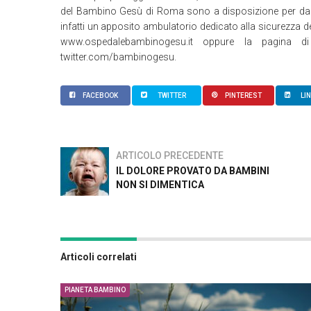
del Bambino Gesù di Roma sono a disposizione per dare 
infatti un apposito ambulatorio dedicato alla sicurezza de
www.ospedalebambinogesu.it oppure la pagina d
twitter.com/bambinogesu.
FACEBOOK
TWITTER
PINTEREST
LI
ARTICOLO PRECEDENTE
IL DOLORE PROVATO DA BAMBINI
NON SI DIMENTICA
Articoli correlati
PIANETA BAMBINO