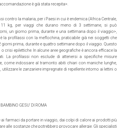
 raccomandazione è già stata recepita>.
si contro la malaria, per i Paesi in cui è endemica (Africa Centrale,
 11 kg, per viaggi che durano meno di 3 settimane, si può
orni, un giorno prima, durante e una settimana dopo il viaggio>,
è la profilassi con la meflochina, praticabile già nei soggetti che
giorni prima, durante e quattro settimane dopo il viaggio. Questo
o crisi epilettiche. In alcune aree geografiche è ancora efficace la
ati. La profilassi non esclude di attenersi a specifiche misure
re, come indossare al tramonto abiti chiari con maniche lunghe,
ilizzare le zanzariere impregnate di repellente intorno ai lettini o
 BAMBINO GESU’ DI ROMA
i farmaci da portare in viaggio, dai colpi di calore ai prodotti più
itare alle sostanze che potrebbero provocare allergie. Gli specialisti