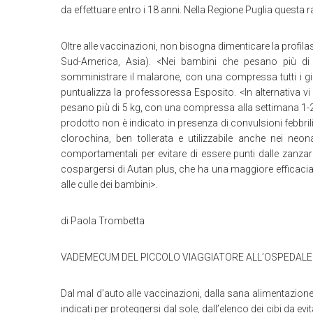
da effettuare entro i 18 anni. Nella Regione Puglia questa
Oltre alle vaccinazioni, non bisogna dimenticare la profilas
Sud-America, Asia). <Nei bambini che pesano più di
somministrare il malarone, con una compressa tutti i gi
puntualizza la professoressa Esposito. <In alternativa vi 
pesano più di 5 kg, con una compressa alla settimana 1-2 
prodotto non è indicato in presenza di convulsioni febbrili 
clorochina, ben tollerata e utilizzabile anche nei neon
comportamentali per evitare di essere punti dalle zanza
cospargersi di Autan plus, che ha una maggiore efficacia, ut
alle culle dei bambini>.
di Paola Trombetta
VADEMECUM DEL PICCOLO VIAGGIATORE ALL’OSPEDALE
Dal mal d’auto alle vaccinazioni, dalla sana alimentazione a
indicati per proteggersi dal sole, dall’elenco dei cibi da ev