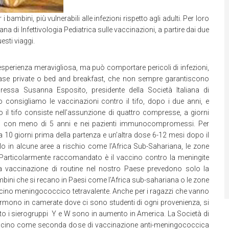
bambini, più vulnerabili alle infezioni rispetto agli adulti. Per loro
a di Infettivologia Pediatrica sulle vaccinazioni, a partire dai due
esti viaggi.
esperienza meravigliosa, ma può comportare pericoli di infezioni,
, case private o bed and breakfast, che non sempre garantiscono
oressa Susanna Esposito, presidente della Società Italiana di
sto consigliamo le vaccinazioni contro il tifo, dopo i due anni, e
ro il tifo consiste nell’assunzione di quattro compresse, a giorni
bini con meno di 5 anni e nei pazienti immunocompromessi. Per
va 10 giorni prima della partenza e un’altra dose 6-12 mesi dopo il
olo in alcune aree a rischio come l’Africa Sub-Sahariana, le zone
e. Particolarmente raccomandato è il vaccino contro la meningite
a vaccinazione di routine nel nostro Paese prevedono solo la
ambini che si recano in Paesi come l’Africa sub-sahariana o le zone
ccino meningococcico tetravalente. Anche per i ragazzi che vanno
 e dormono in camerate dove ci sono studenti di ogni provenienza, si
to i sierogruppi Y e W sono in aumento in America. La Società di
o vaccino come seconda dose di vaccinazione anti-meningococcica