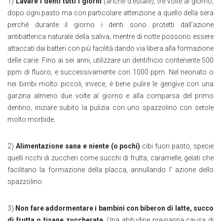
1)
Lavare i denti tutti i giorni
(anche d’estate), tre volte al giorno,
dopo ogni pasto ma con particolare attenzione a quello della sera
perché durante il giorno i denti sono protetti dall’azione
antibatterica naturale della saliva, mentre di notte possono essere
attaccati dai batteri con più facilità dando via libera alla formazione
delle carie. Fino ai sei anni, utilizzare un dentifricio contenente 500
ppm di fluoro, e successivamente con 1000 ppm. Nel neonato o
nei bimbi molto piccoli, invece, è bene pulire le gengive con una
garzina almeno due volte al giorno e alla comparsa del primo
dentino, iniziare subito la pulizia con uno spazzolino con setole
molto morbide.
2)
Alimentazione sana e niente (o pochi)
cibi fuori pasto, specie
quelli ricchi di zuccheri come succhi di frutta, caramelle, gelati che
facilitano la formazione della placca, annullando l’ azione dello
spazzolino.
3)
Non fare addormentare i bambini con biberon di latte, succo
di frutta o tisane zuccherate.
Una abitudine pre-nanna causa di