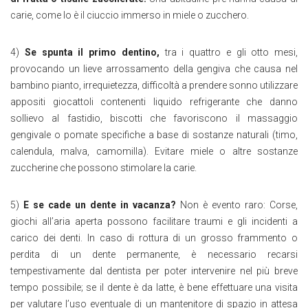
carie, come lo è il ciuccio immerso in miele o zucchero.
4)
Se spunta il primo dentino,
tra i quattro e gli otto mesi,
provocando un lieve arrossamento della gengiva che causa nel
bambino pianto, irrequietezza, difficoltà a prendere sonno utilizzare
appositi giocattoli contenenti liquido refrigerante che danno
sollievo al fastidio, biscotti che favoriscono il massaggio
gengivale o pomate specifiche a base di sostanze naturali (timo,
calendula, malva, camomilla). Evitare miele o altre sostanze
zuccherine che possono stimolare la carie.
5)
E se cade un dente in vacanza?
Non è evento raro: Corse,
giochi all’aria aperta possono facilitare traumi e gli incidenti a
carico dei denti. In caso di rottura di un grosso frammento o
perdita di un dente permanente, è necessario recarsi
tempestivamente dal dentista per poter intervenire nel più breve
tempo possibile; se il dente è da latte, è bene effettuare una visita
per valutare l’uso eventuale di un mantenitore di spazio in attesa