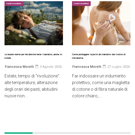
PIANETA BAMBINO
PIANETA BAMBINO
Le buone norme per far dormire bene i bambini, anche in
Come proteggere la pelle dei bambini dal rischio di
estate
melanoma
Francesca Morelli
3 Agosto 2026
Francesca Morelli
27 Luglio 2026
Estate, tempo di “rivoluzione”:
Far indossare un indumento
alte temperature, alterazione
protettivo, come una maglietta
degli orari dei pasti, abitudini
di cotone o di fibra naturale di
nuove non...
colore chiaro,...