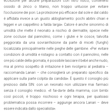
eccezione per alcune preparazioni con filtro fisico, contenenti
ossido di zinco o titanio, non troppo untuose per evitare
l’occlusione dei pori. La protezione più efficace dal sole e dal caldo
è affidata invece a un giusto abbigliamento: pochi abitini chiari e
leggeri e un cappellino a falda larga». Calore è anche sinonimo di
umidità che mette il neonato a rischio di dermatite, specie nelle
zone occluse dal pannolino, come i glutei e le cosce, talvolta
peggiorata da una sovrainfezione da parte di miceti (funghi)
localizzata principalmente nelle pieghe delle gambine. «Per evitare
condizioni di umidità e ristagno a contatto con il pannolino, nelle
ore più calde della giornata, è possibile lasciare il bebé anche nudo,
ma al primo sospetto di irritazione è ben rivolgersi al pediatra –
raccomanda Lanari – che consiglierà un preparato specifico da
applicare sulla parte colpita da candida». È questo il consiglio più
prezioso dalla SIN: con un neonato non utilizzare mai farmaci
senza il consiglio medico. «Il fai-da-te della mamma, con bimbi
così piccoli, è troppo rischioso e ogni terapia, per qualsiasi
problematica possa incorrere – aggiunge ancora Lanari – deve
essere indicata dallo specialista».