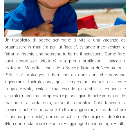
Un frugoletto di poche settimane di vita e una vacanza da
organizzare in maniera per lui “ideale”, evitando inconvenienti o
fattori di rischio che possano turbarne il benessere. Come fare,
quali accortezze adottare? «La prima profilassi – spiega il
professor Marcello Lanari della Società Italiana di Neonatologia
(SIN) – è proteggere il bambino da condizioni che possano
ingenerare disidratazione, quali temperature indoor o esterne
troppo elevate, evitabili mantenendo gli ambienti temperati e
ventilati (macchina compresa) e passeggiando nelle prime ore del
mattino o a tarda sera, verso il tramonto». Così facendo si
previene anche l’esposizione diretta ai raggi solari, secondo fattore
di rischio per i bebé, corresponsabile dell’insorgenza di eritemi.
«Non sono adatte creme solari – aggiunge il neonatologo – fatta