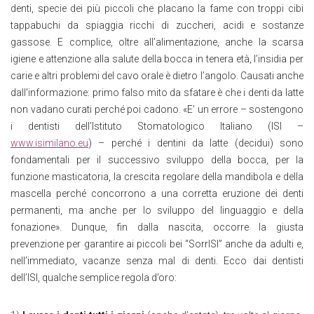
denti, specie dei più piccoli che placano la fame con troppi cibi
tappabuchi da spiaggia ricchi di zuccheri, acidi e sostanze
gassose. E complice, oltre all’alimentazione, anche la scarsa
igiene e attenzione alla salute della bocca in tenera età, l’insidia per
carie e altri problemi del cavo orale è dietro l’angolo. Causati anche
dall’informazione: primo falso mito da sfatare è che i denti da latte
non vadano curati perché poi cadono. «E’ un errore – sostengono
i dentisti dell’Istituto Stomatologico Italiano (ISI –
www.isimilano.eu
) – perché i dentini da latte (decidui) sono
fondamentali per il successivo sviluppo della bocca, per la
funzione masticatoria, la crescita regolare della mandibola e della
mascella perché concorrono a una corretta eruzione dei denti
permanenti, ma anche per lo sviluppo del linguaggio e della
fonazione». Dunque, fin dalla nascita, occorre la giusta
prevenzione per garantire ai piccoli bei “SorrISI” anche da adulti e,
nell’immediato, vacanze senza mal di denti. Ecco dai dentisti
dell’ISI, qualche semplice regola d’oro: