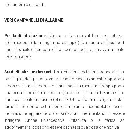
dei bambini più grandi.
VERI CAMPANELLI DI ALLARME
Per la disidratazione.
Non sono da sottovalutare la secchezza
delle mucose (della lingua ad esempio) la scarsa emissione di
urine rilevabile da un pannolino spesso asciutto, un avvallamento
della fontanella.
Stati di altri malesseri.
Un’alterazione dei ritmi sonno/veglia,
ossia quando il piccolo tende a essere eccessivamente soporoso,
a non svegliarsi, a non terminare i pasti, a mangiare troppo poco;
una certa flaccidità muscolare (ipotonicità) ma anche un respiro
particolarmente frequente (oltre i 30-40 atti al minuto), particolari
rumori nel corso del respiro; un pianto inconsolabile senza
motivazione apparente sono situazioni che meritano di essere
indagate. Anche un’eccessiva irritabilità o la fatica ad
addormentarsi possono essere segnali di qualcosa che non va.