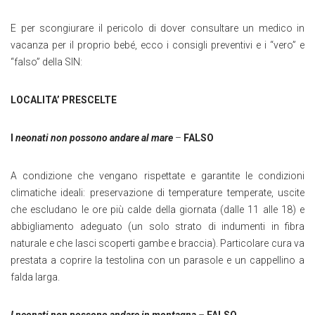
E per scongiurare il pericolo di dover consultare un medico in
vacanza per il proprio bebé, ecco i consigli preventivi e i “vero” e
“falso” della SIN:
LOCALITA’
PRESCELTE
I
neonati non possono andare al mare
–
FALSO
A condizione che vengano rispettate e garantite le condizioni
climatiche ideali: preservazione di temperature temperate, uscite
che escludano le ore più calde della giornata (dalle 11 alle 18) e
abbigliamento adeguato (un solo strato di indumenti in fibra
naturale e che lasci scoperti gambe e braccia). Particolare cura va
prestata a coprire la testolina con un parasole e un cappellino a
falda larga.
I neonati non possono andare in montagna
–
FALSO