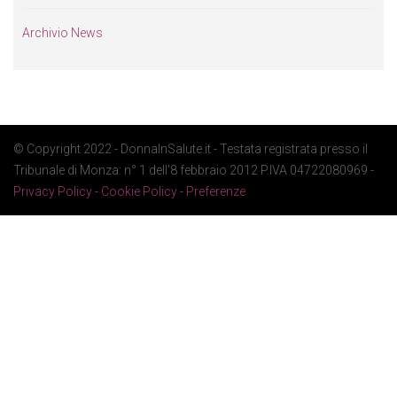
Archivio News
© Copyright 2022 - DonnaInSalute.it - Testata registrata presso il
Tribunale di Monza: n° 1 dell'8 febbraio 2012 P.IVA 04722080969 -
Privacy Policy
-
Cookie Policy
-
Preferenze