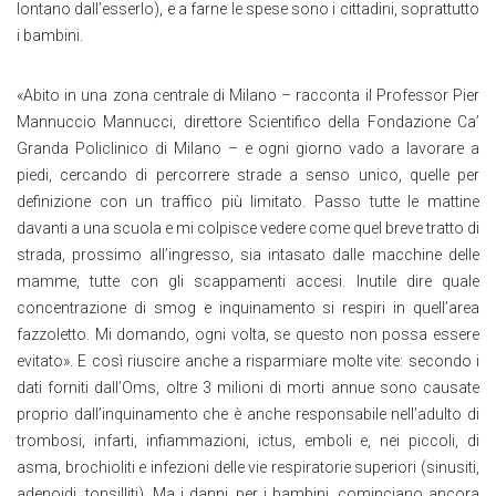
lontano dall’esserlo), e a farne le spese sono i cittadini, soprattutto
i bambini.
«Abito in una zona centrale di Milano – racconta il Professor Pier
Mannuccio Mannucci, direttore Scientifico della Fondazione Ca’
Granda Policlinico di Milano – e ogni giorno vado a lavorare a
piedi, cercando di percorrere strade a senso unico, quelle per
definizione con un traffico più limitato. Passo tutte le mattine
davanti a una scuola e mi colpisce vedere come quel breve tratto di
strada, prossimo all’ingresso, sia intasato dalle macchine delle
mamme, tutte con gli scappamenti accesi. Inutile dire quale
concentrazione di smog e inquinamento si respiri in quell’area
fazzoletto. Mi domando, ogni volta, se questo non possa essere
evitato». E così riuscire anche a risparmiare molte vite: secondo i
dati forniti dall’Oms, oltre 3 milioni di morti annue sono causate
proprio dall’inquinamento che è anche responsabile nell’adulto di
trombosi, infarti, infiammazioni, ictus, emboli e, nei piccoli, di
asma, brochioliti e infezioni delle vie respiratorie superiori (sinusiti,
adenoidi, tonsilliti). Ma i danni, per i bambini, cominciano ancora