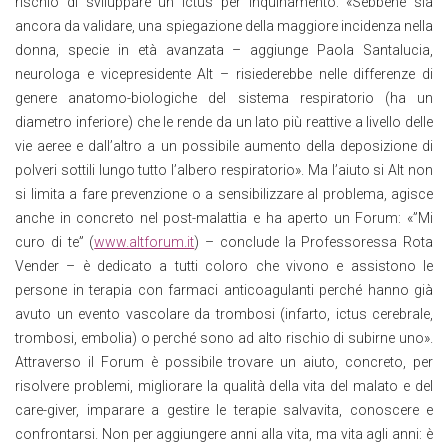
rischio di sviluppare un ictus per inquinamento: «Sebbene sia
ancora da validare, una spiegazione della maggiore incidenza nella
donna, specie in età avanzata – aggiunge Paola Santalucia,
neurologa e vicepresidente Alt – risiederebbe nelle differenze di
genere anatomo-biologiche del sistema respiratorio (ha un
diametro inferiore) che le rende da un lato più reattive a livello delle
vie aeree e dall’altro a un possibile aumento della deposizione di
polveri sottili lungo tutto l’albero respiratorio». Ma l’aiuto si Alt non
si limita a fare prevenzione o a sensibilizzare al problema, agisce
anche in concreto nel post-malattia e ha aperto un Forum: «”Mi
curo di te” (
www.altforum.it
) – conclude la Professoressa Rota
Vender – è dedicato a tutti coloro che vivono e assistono le
persone in terapia con farmaci anticoagulanti perché hanno già
avuto un evento vascolare da trombosi (infarto, ictus cerebrale,
trombosi, embolia) o perché sono ad alto rischio di subirne uno».
Attraverso il Forum è possibile trovare un aiuto, concreto, per
risolvere problemi, migliorare la qualità della vita del malato e del
care-giver, imparare a gestire le terapie salvavita, conoscere e
confrontarsi. Non per aggiungere anni alla vita, ma vita agli anni: è