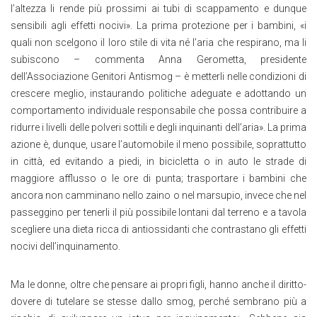
l’altezza li rende più prossimi ai tubi di scappamento e dunque
sensibili agli effetti nocivi». La prima protezione per i bambini, «i
quali non scelgono il loro stile di vita né l’aria che respirano, ma li
subiscono – commenta Anna Gerometta, presidente
dell’Associazione Genitori Antismog – è metterli nelle condizioni di
crescere meglio, instaurando politiche adeguate e adottando un
comportamento individuale responsabile che possa contribuire a
ridurre i livelli delle polveri sottili e degli inquinanti dell’aria». La prima
azione è, dunque, usare l’automobile il meno possibile, soprattutto
in città, ed evitando a piedi, in bicicletta o in auto le strade di
maggiore afflusso o le ore di punta; trasportare i bambini che
ancora non camminano nello zaino o nel marsupio, invece che nel
passeggino per tenerli il più possibile lontani dal terreno e a tavola
scegliere una dieta ricca di antiossidanti che contrastano gli effetti
nocivi dell’inquinamento.
Ma le donne, oltre che pensare ai propri figli, hanno anche il diritto-
dovere di tutelare se stesse dallo smog, perché sembrano più a