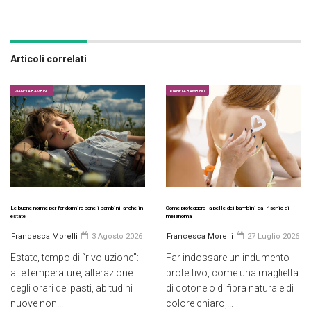
Articoli correlati
PIANETA BAMBINO
PIANETA BAMBINO
Le buone norme per far dormire bene i bambini, anche in
Come proteggere la pelle dei bambini dal rischio di
estate
melanoma
Francesca Morelli
3 Agosto 2026
Francesca Morelli
27 Luglio 2026
Estate, tempo di “rivoluzione”:
Far indossare un indumento
alte temperature, alterazione
protettivo, come una maglietta
degli orari dei pasti, abitudini
di cotone o di fibra naturale di
nuove non...
colore chiaro,...