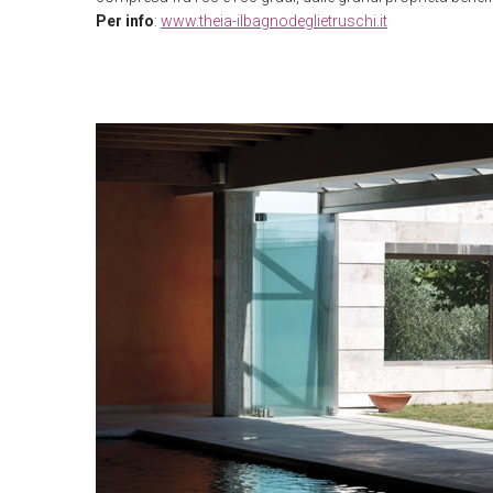
Per info
:
www.theia-ilbagnodeglietruschi.it