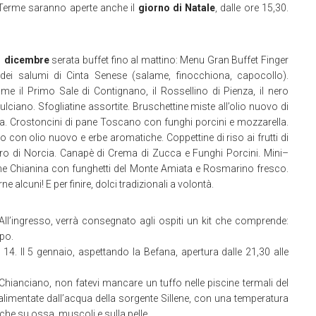
 Terme saranno aperte anche il
giorno di Natale
, dalle ore 15,30.
.
31 dicembre
serata buffet fino al mattino: Menu Gran Buffet Finger
 dei salumi di Cinta Senese (salame, finocchiona, capocollo).
e il Primo Sale di Contignano, il Rossellino di Pienza, il nero
iano. Sfogliatine assortite. Bruschettine miste all’olio nuovo di
ana. Crostoncini di pane Toscano con funghi porcini e mozzarella.
o con olio nuovo e erbe aromatiche. Coppettine di riso ai frutti di
ro di Norcia. Canapè di Crema di Zucca e Funghi Porcini. Mini–
arne Chianina con funghetti del Monte Amiata e Rosmarino fresco.
ne alcuni! E per finire, dolci tradizionali a volontà.
. All’ingresso, verrà consegnato agli ospiti un kit che comprende:
po.
14. Il 5 gennaio, aspettando la Befana, apertura dalle 21,30 alle
hianciano, non fatevi mancare un tuffo nelle piscine termali del
limentate dall’acqua della sorgente Sillene, con una temperatura
iche su ossa, muscoli e sulla pelle.