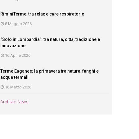
RiminiTerme, tra relax e cure respiratorie
8 Maggio 2026
“Solo in Lombardia”: tra natura, città, tradizione e
innovazione
16 Aprile 2026
Terme Euganee: la primavera tra natura, fanghi e
acque termali
16 Marzo 2026
Archivio News