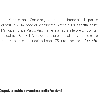
lla tradizione termale. Come negarsi una notte immersi nel tepore e
ugurasi un 2014 ricco di Benessere? Perché qui si aspetta la fine
i. Il 31 dicembre, il Parco Piscine Termali apre alle ore 21 con un
ica dal vivo & Dj Set. A mezzanotte si brinda al nuovo anno e alle
e con bomboloni e cappuccino.
I costi: 75 euro a persona.
Per info
:
agni, la calda atmosfera delle festività