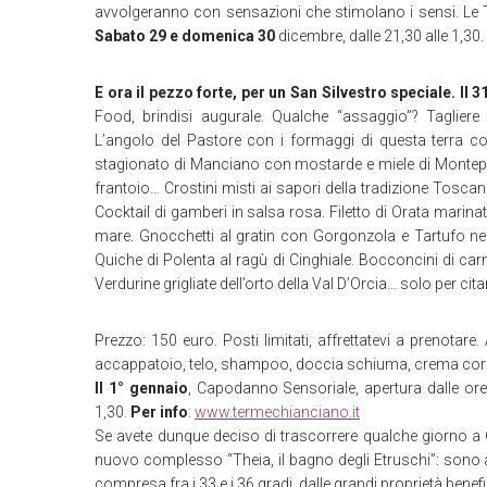
avvolgeranno con sensazioni che stimolano i sensi. Le
Sabato 29 e domenica 30
dicembre, dalle 21,30 alle 1,30
E ora il pezzo forte, per un San Silvestro speciale.
Il 
Food, brindisi augurale. Qualche “assaggio”? Tagliere
L’angolo del Pastore con i formaggi di questa terra com
stagionato di Manciano con mostarde e miele di Montepulc
frantoio… Crostini misti ai sapori della tradizione Tosc
Cocktail di gamberi in salsa rosa. Filetto di Orata marinat
mare. Gnocchetti al gratin con Gorgonzola e Tartufo ne
Quiche di Polenta al ragù di Cinghiale. Bocconcini di c
Verdurine grigliate dell’orto della Val D’Orcia… solo per citar
Prezzo: 150 euro. Posti limitati, affrettatevi a prenotare
accappatoio, telo, shampoo, doccia schiuma, crema cor
Il 1° gennaio
, Capodanno Sensoriale, apertura dalle ore 
1,30.
Per info
:
www.termechianciano.it
Se avete dunque deciso di trascorrere qualche giorno a C
nuovo complesso “Theia, il bagno degli Etruschi”: sono a
compresa fra i 33 e i 36 gradi, dalle grandi proprietà benef