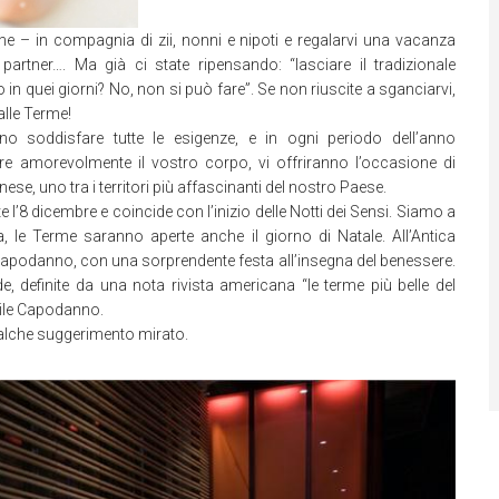
tone – in compagnia di zii, nonni e nipoti e regalarvi una vacanza
partner…. Ma già ci state ripensando: “lasciare il tradizionale
n quei giorni? No, non si può fare”. Se non riuscite a sganciarvi,
alle Terme!
o soddisfare tutte le esigenze, e in ogni periodo dell’anno
are amorevolmente il vostro corpo, vi offriranno l’occasione di
e, uno tra i territori più affascinanti del nostro Paese.
te l’8 dicembre e coincide con l’inizio delle Notti dei Sensi. Siamo a
a, le Terme saranno aperte anche il giorno di Natale. All’Antica
Capodanno, con una sorprendente festa all’insegna del benessere.
, definite da una nota rivista americana “le terme più belle del
ile Capodanno.
ualche suggerimento mirato.