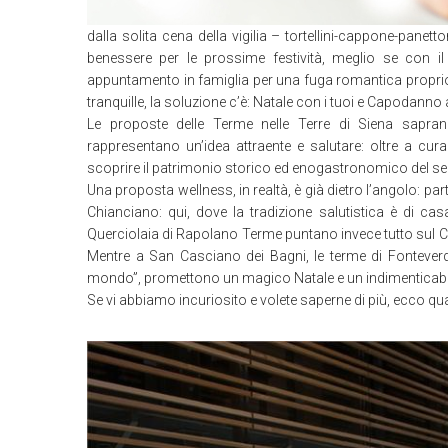
dalla solita cena della vigilia – tortellini-cappone-panet
benessere per le prossime festività, meglio se con il 
appuntamento in famiglia per una fuga romantica proprio i
tranquille, la soluzione c’è: Natale con i tuoi e Capodanno 
Le proposte delle Terme nelle Terre di Siena saprann
rappresentano un’idea attraente e salutare: oltre a cur
scoprire il patrimonio storico ed enogastronomico del senes
Una proposta wellness, in realtà, è già dietro l’angolo: par
Chianciano: qui, dove la tradizione salutistica è di cas
Querciolaia di Rapolano Terme puntano invece tutto sul 
Mentre a San Casciano dei Bagni, le terme di Fonteverde
mondo”, promettono un magico Natale e un indimenticab
Se vi abbiamo incuriosito e volete saperne di più, ecco q