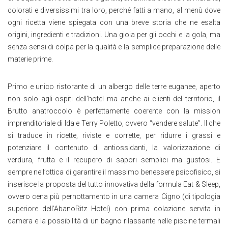
colorati e diversissimi tra loro, perché fatti a mano, al menù dove
ogni ricetta viene spiegata con una breve storia che ne esalta
origini, ingredienti e tradizioni. Una gioia per gli occhi e la gola, ma
senza sensi di colpa per la qualità e la semplice preparazione delle
materie prime.
Primo e unico ristorante di un albergo delle terre euganee, aperto
non solo agli ospiti dell’hotel ma anche ai clienti del territorio, il
Brutto anatroccolo è perfettamente coerente con la mission
imprenditoriale di Ida e Terry Poletto, ovvero “vendere salute”. Il che
si traduce in ricette, riviste e corrette, per ridurre i grassi e
potenziare il contenuto di antiossidanti, la valorizzazione di
verdura, frutta e il recupero di sapori semplici ma gustosi. E
sempre nell’ottica di garantire il massimo benessere psicofisico, si
inserisce la proposta del tutto innovativa della formula Eat & Sleep,
ovvero cena più pernottamento in una camera Cigno (di tipologia
superiore dell’AbanoRitz Hotel) con prima colazione servita in
camera e la possibilità di un bagno rilassante nelle piscine termali