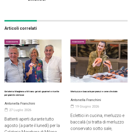
Articoli correlati
FOOD E RICETTE
FOOD E RICETTE
Gelateria Marghera a Milano: gelati gourmet e ricette
Merluzzo e baccalà per pranzi e cene d’estate
per granite cremose
Antonella Franchini
Antonella Franchini
19 Giugno 2026
27 Luglio 2026
Eclettici in cucina, merluzzo e
Battenti aperti durante tutto
baccalà (si tratta di merluzzo
agosto (a parte il lunedì) per la
conservato sotto sale,
Gelateria Marghera di Milano