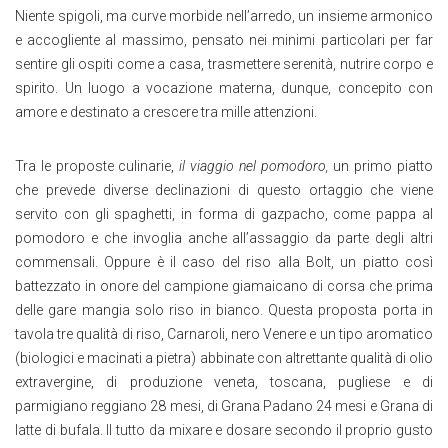
Niente spigoli, ma curve morbide nell’arredo, un insieme armonico
e accogliente al massimo, pensato nei minimi particolari per far
sentire gli ospiti come a casa, trasmettere serenità, nutrire corpo e
spirito. Un luogo a vocazione materna, dunque, concepito con
amore e destinato a crescere tra mille attenzioni.
Tra le proposte culinarie,
il viaggio nel pomodoro,
un primo piatto
che prevede diverse declinazioni di questo ortaggio che viene
servito con gli spaghetti, in forma di gazpacho, come pappa al
pomodoro e che invoglia anche all’assaggio da parte degli altri
commensali. Oppure è il caso del riso alla Bolt, un piatto così
battezzato in onore del campione giamaicano di corsa che prima
delle gare mangia solo riso in bianco. Questa proposta porta in
tavola tre qualità di riso, Carnaroli, nero Venere e un tipo aromatico
(biologici e macinati a pietra) abbinate con altrettante qualità di olio
extravergine, di produzione veneta, toscana, pugliese e di
parmigiano reggiano 28 mesi, di Grana Padano 24 mesi e Grana di
latte di bufala. Il tutto da mixare e dosare secondo il proprio gusto