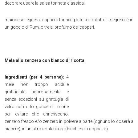
decorare usare la salsa tonnata classica:
maionese leggera+capperi+tonno q.b tutto frullato. Il segreto è in
un goccio di Rum, oltre al profumo dei capperi.
Mela allo zenzero con bianco di ricotta
Ingredienti (per 4 persone):
4
mele non troppo acidule
grattugiate rigorosamente e
senza eccezioni su grattugia di
vetro con otto gocce di limone
per evitare che anneriscano,
zenzero fresco e/o zenzero in polvere a parte (ognuno lo doserà a
piacere), in un altro contenitore (bicchiere o coppetta).