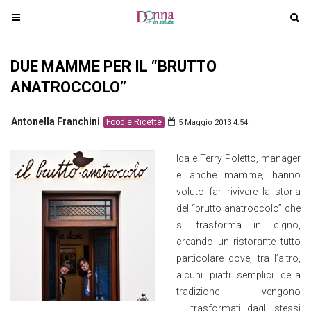
T
T
o
o
g
g
DUE MAMME PER IL “BRUTTO
g
g
l
l
ANATROCCOLO”
e
e
n
n
Antonella Franchini
Food e Ricette
5 Maggio 2013 4:54
a
a
v
v
Ida e Terry Poletto, manager
i
i
e anche mamme, hanno
g
g
voluto far rivivere la storia
a
a
del “brutto anatroccolo” che
t
t
si trasforma in cigno,
i
i
creando un ristorante tutto
o
o
particolare dove, tra l’altro,
n
n
alcuni piatti semplici della
tradizione vengono
trasformati dagli stessi