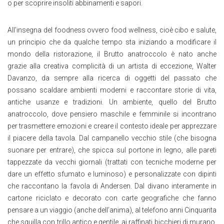
o per scoprire insoliti abbinamenti e sapori.
All’insegna del foodness ovvero food wellness, cioè cibo e salute,
un principio che da qualche tempo sta iniziando a modificare il
mondo della ristorazione, il Brutto anatroccolo è nato anche
grazie alla creativa complicità di un artista di eccezione, Walter
Davanzo, da sempre alla ricerca di oggetti del passato che
possano scaldare ambienti moderni e raccontare storie di vita,
antiche usanze e tradizioni. Un ambiente, quello del Brutto
anatroccolo, dove pensiero maschile e femminile si incontrano
per trasmettere emozioni e creare il contesto ideale per apprezzare
il piacere della tavola. Dal campanello vecchio stile (che bisogna
suonare per entrare), che spicca sul portone in legno, alle pareti
tappezzate da vecchi giornali (trattati con tecniche moderne per
dare un effetto sfumato e luminoso) e personalizzate con dipinti
che raccontano la favola di Andersen. Dal divano interamente in
cartone riciclato e decorato con carte geografiche che fanno
pensare a un viaggio (anche dell’anima), al telefono anni Cinquanta
che squilla con trillo antico e gentile, ai raffinati bicchieri di murano,