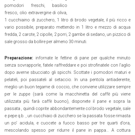
pomodori freschi, basilico
fresco, olio extravergine di oliva,
1 cucchiaino di zucchero, 1 litro di brodo vegetale, il più ricco e
vario possibile, preparato mettendo in 1 litro e mezzo di acqua
fredda, 2 carote, 2 cipolle, 2 porri, 2 gambe di sedano, un pizzico di
sale grosso da bollire per almeno 30 minuti.
Preparazione:
infornate le fettine di pane per qualche minuto
senza sovrapporle, fatele raffreddare e poi strofinatele con l’aglio
dopo averne sbucciato gli spicchi. Scottate i pomodori maturi e
pelateli, poi passateli al setaccio. In una pentola antiaderente,
meglio un buon tegame di coccio, che conviene utilizzare sempre
per le zuppe (sarà come la macchinetta del caffè più viene
utilizzata più farà caffè buono), disponete il pane e sopra la
passata , quindi coprite abbondantemente col brodo vegetale, sale
e pepe q.b. , un cucchiaio di zucchero se la passata fosse rimasta
un po’ acidula, e cuocete a fuoco basso per tre quarti d’ora,
mescolando spesso per ridurre il pane in pappa… A cottura