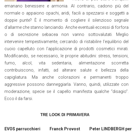
emanano benessere e armonia. Al contrario, cadono più del
normale o appaiono opachi, aridi, facili a spezzarsi e soggetti a
doppie punte? È il momento di cogliere il silenzioso segnale
d’allarme che stanno lanciando. Anche eventuali eccessi di forfora
o di secrezione sebacea non vanno sottovalutati. Meglio
intervenire tempestivamente, cercando di ristabilire l’equilibrio del
cuoio capelluto con l’applicazione di prodotti cosmetici mirati.
Modificando, se necessario, le proprie abitudini: stress, tensioni,
fumo, alcol, vita sedentaria, alimentazione scorretta
contribuiscono, infatti, ad alterare salute e bellezza della
capigliatura. Ma anche colorazioni e permanenti troppo
aggressive possono danneggiarla. Vanno, quindi, utilizzate con
moderazione, specie se il capello manifesta qualche “disagio”.
Ecco il da farsi.
TRE LOOK DI PRIMAVERA
EVOS parrucchieri
Franck Provost
Peter LINDBERGH per