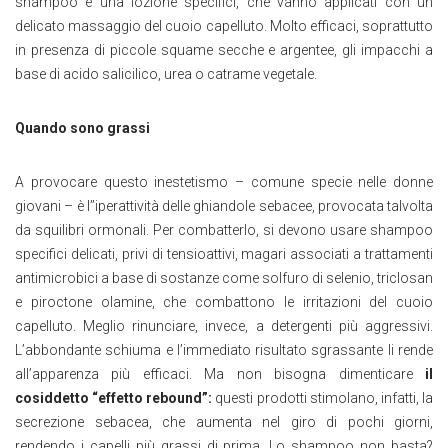
shampoo e una lozione specifici, che vanno applicati con un
delicato massaggio del cuoio capelluto. Molto efficaci, soprattutto
in presenza di piccole squame secche e argentee, gli impacchi a
base di acido salicilico, urea o catrame vegetale.
Quando sono grassi
A provocare questo inestetismo – comune specie nelle donne
giovani – è l’’iperattività delle ghiandole sebacee, provocata talvolta
da squilibri ormonali. Per combatterlo, si devono usare shampoo
specifici delicati, privi di tensioattivi, magari associati a trattamenti
antimicrobici a base di sostanze come solfuro di selenio, triclosan
e piroctone olamine, che combattono le irritazioni del cuoio
capelluto. Meglio rinunciare, invece, a detergenti più aggressivi.
L’abbondante schiuma e l’immediato risultato sgrassante li rende
all’apparenza più efficaci. Ma non bisogna dimenticare
il
cosiddetto “effetto rebound”:
questi prodotti stimolano, infatti, la
secrezione sebacea, che aumenta nel giro di pochi giorni,
rendendo i capelli più grassi di prima. Lo shampoo non basta?