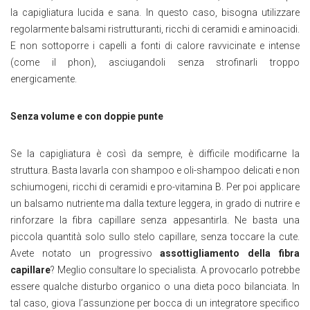
la capigliatura lucida e sana. In questo caso, bisogna utilizzare
regolarmente balsami ristrutturanti, ricchi di ceramidi e aminoacidi.
E non sottoporre i capelli a fonti di calore ravvicinate e intense
(come il phon), asciugandoli senza strofinarli troppo
energicamente.
Senza volume e con doppie punte
Se la capigliatura è così da sempre, è difficile modificarne la
struttura. Basta lavarla con shampoo e oli-shampoo delicati e non
schiumogeni, ricchi di ceramidi e pro-vitamina B. Per poi applicare
un balsamo nutriente ma dalla texture leggera, in grado di nutrire e
rinforzare la fibra capillare senza appesantirla. Ne basta una
piccola quantità solo sullo stelo capillare, senza toccare la cute.
Avete notato un progressivo
assottigliamento della fibra
capillare
? Meglio consultare lo specialista. A provocarlo potrebbe
essere qualche disturbo organico o una dieta poco bilanciata. In
tal caso, giova l’assunzione per bocca di un integratore specifico