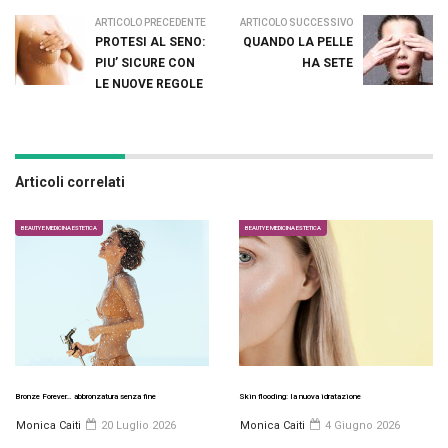
ARTICOLO PRECEDENTE
ARTICOLO SUCCESSIVO
PROTESI AL SENO:
QUANDO LA PELLE
PIU’ SICURE CON
HA SETE
LE NUOVE REGOLE
Articoli correlati
BEAUTY E MEDICINA ESTETICA
BEAUTY E MEDICINA ESTETICA
Bronze Forever… abbronzatura senza fine
Skin flooding: la nuova idratazione
Monica Caiti
20 Luglio 2026
Monica Caiti
4 Giugno 2026