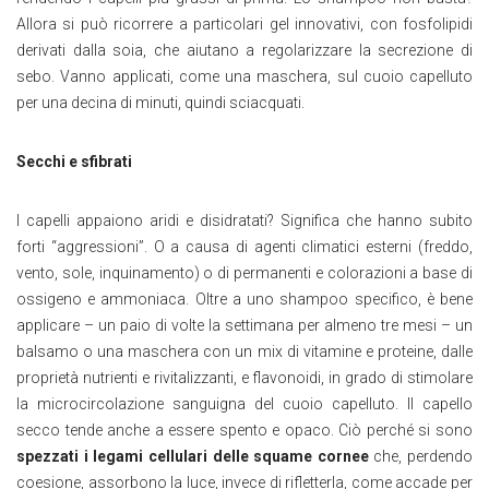
Allora si può ricorrere a particolari gel innovativi, con fosfolipidi
derivati dalla soia, che aiutano a regolarizzare la secrezione di
sebo. Vanno applicati, come una maschera, sul cuoio capelluto
per una decina di minuti, quindi sciacquati.
Secchi e sfibrati
I capelli appaiono aridi e disidratati? Significa che hanno subito
forti “aggressioni”. O a causa di agenti climatici esterni (freddo,
vento, sole, inquinamento) o di permanenti e colorazioni a base di
ossigeno e ammoniaca. Oltre a uno shampoo specifico, è bene
applicare – un paio di volte la settimana per almeno tre mesi – un
balsamo o una maschera con un mix di vitamine e proteine, dalle
proprietà nutrienti e rivitalizzanti, e flavonoidi, in grado di stimolare
la microcircolazione sanguigna del cuoio capelluto. Il capello
secco tende anche a essere spento e opaco. Ciò perché si sono
spezzati i legami cellulari delle squame cornee
che, perdendo
coesione, assorbono la luce, invece di rifletterla, come accade per