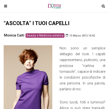
T
T
o
o
g
g
“ASCOLTA” I TUOI CAPELLI
g
g
l
l
e
e
Monica Caiti
Beauty e Medicina estetica
15 Marzo 2012 10:42
n
n
a
a
Non sono un semplice
v
v
dettaglio del look. I capelli
i
i
rappresentano, piuttosto, una
g
g
preziosa “cartina di
a
a
tornasole”, capace di indicare
t
t
le condizioni psicofisiche di
i
i
una persona. In una parola,
o
o
parlano di noi.
n
n
Sono lucidi, folti e luminosi?
Allora si può stare tranquilli: