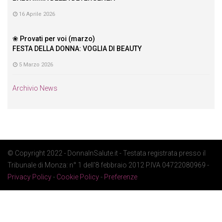
16 Aprile 2026
❀ Provati per voi (marzo)
FESTA DELLA DONNA: VOGLIA DI BEAUTY
5 Marzo 2026
Archivio News
© Copyright 2022 - DonnaInSalute.it - Testata registrata presso il
Tribunale di Monza: n° 1 dell'8 febbraio 2012 P.IVA 04722080969 -
Privacy Policy
-
Cookie Policy
-
Preferenze