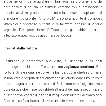
e cosmetici – da acquistare in farmacia, in profumeria o dal
parrucchiere di fiducia. Le formule vantano mix di aminoacidi e
principi attivi, in grado di ricostituire la cheratina capillare e di
stimolare i bulbi piliferi “intorpiditi”. E sono arricchite di composti
vitaminici e sostanze nutrienti e rivitalizzanti spesso di origine
vegetale. Per potenziarne l’efficacia, meglio abbinarli a un
integratore specifico, da assumere per bocca.
Insidiati dalla forfora
Fastidiosa e sgradevole alla vista, si deposita sugli abiti,
costringendo chi ne soffre a una
sorveglianza continua
. È la
forfora. Simile a una fine polverina bianca, può anche trasformarsi
in una vera e propria desquamazione del cuoio capelluto, talvolta
accompagnata da rossori e pruriti. Se il fenomeno è significativo e
dura da qualche mese, potrebbe trattarsi di dermatite seborroica o
di una forma leggera di psoriasi: meglio consultare il dermatologo.
Contro la forfora, basta utilizzare, un paio di volte la settimana, uno