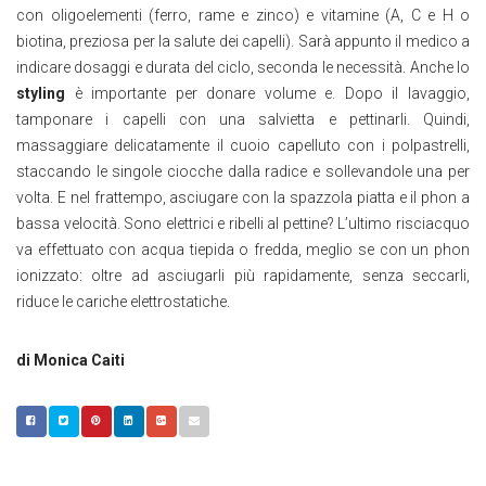
con oligoelementi (ferro, rame e zinco) e vitamine (A, C e H o
biotina, preziosa per la salute dei capelli). Sarà appunto il medico a
indicare dosaggi e durata del ciclo, seconda le necessità. Anche lo
styling
è importante per donare volume e. Dopo il lavaggio,
tamponare i capelli con una salvietta e pettinarli. Quindi,
massaggiare delicatamente il cuoio capelluto con i polpastrelli,
staccando le singole ciocche dalla radice e sollevandole una per
volta. E nel frattempo, asciugare con la spazzola piatta e il phon a
bassa velocità. Sono elettrici e ribelli al pettine? L’ultimo risciacquo
va effettuato con acqua tiepida o fredda, meglio se con un phon
ionizzato: oltre ad asciugarli più rapidamente, senza seccarli,
riduce le cariche elettrostatiche.
di Monica Caiti