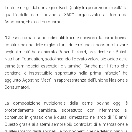
Il dato emerge dal convegno “Beef Quality tra percezione e realtà: la
qualità delle carni bovine a 360°” organizzato a Roma da
Assocarni, Eblex ed Eurocarni.
“Gli esseri umani sono indiscutibilmente onnivori e la carne bovina
costituisce una delle migliori fonti di ferro che si possono trovare
negli alimenti” ha dichiarato Robert Pickard, presidente del British
Nutrition Foundation, sottolineando l’elevato valore biologico della
carne (aminoacidi essenziali e vitamine). “Anche per il ferro che
contiene, è insostituibile soprattutto nella prima infanzia” ha
aggiunto Agostino Macrì in rappresentanza dell’Unione Nazionale
Consumatori.
La composizione nutrizionale della carne bovina oggi è
profondamente cambiata, soprattutto con riferimento al
contenuto in grasso che è quasi dimezzato nell’arco di 10 anni.
Questo grazie ai sistemi sempre più controllati di alimentazione e
di allevamento degli animali. Le componenti che ne determinano la