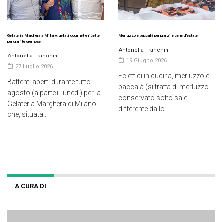
Gelateria Marghera a Milano: gelati gourmet e ricette
Merluzzo e baccalà per pranzi e cene d’estate
per granite cremose
Antonella Franchini
Antonella Franchini
19 Giugno 2026
27 Luglio 2026
Eclettici in cucina, merluzzo e
Battenti aperti durante tutto
baccalà (si tratta di merluzzo
agosto (a parte il lunedì) per la
conservato sotto sale,
Gelateria Marghera di Milano
differente dallo...
che, situata...
A CURA DI