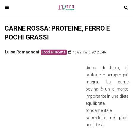
T
T
o
o
g
g
CARNE ROSSA: PROTEINE, FERRO E
g
g
l
l
POCHI GRASSI
e
e
n
n
Luisa Romagnoni
Food e Ricette
16 Gennaio 2012 5:46
a
a
v
v
Ricca di ferro, di
i
i
proteine e sempre più
g
g
magra. La carne
a
a
bovina è un alimento
t
t
importante in una dieta
i
i
equilibrata,
o
o
fondamentale
n
n
soprattutto nei primi
anni d’età.