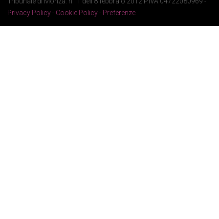
Tribunale di Monza: n° 1 dell'8 febbraio 2012 P.IVA 04722080969 -
Privacy Policy
-
Cookie Policy
-
Preferenze