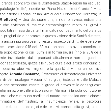
grande sconcerto che la Conferenza Stato-Regioni ha escluso,
patologie “elette”, inserite nel Piano Nazionale di Cronicità – ha
sociazione Psoriasi Italiani Amici della Fondazione Corazza) in
29 ottobre)
– Una decisione che, a nostro avviso, indica una
one che soffrono di malattie dermatologiche molto più gravi e
n ascoltati e messi da parte. Il mancato riconoscimento dello status
me di pregiudizio e ignoranza: a questa visione della Sanità distratta,
cora più vigorosa richiesta di rispetto dei diritti delle persone,
ice di esenzione 045 dei LEA cui non abbiamo avuto ascolto
»
.
In
ella popolazione, di cui 150mila in forma severa (fino al 90% della
mente invalidante, dalla psoriasi attualmente non si guarisce
onsapevolezza, grazie alle nuove cure e agli sforzi congiunti di
edesimo obiettivo: migliorare la qualità di vita di chi convive
iegato
Antonio Costanzo,
Professore di dermatologia Università
 di Dermatologia Medica, Chirurgica, Estetica e delle Malattie
e che sembrano essere in grado di prevenire le conseguenze
l’infiammazione delle articolazioni
»
.
Ma non è la sola condizione,
ie croniche e immuno-mediate di natura metabolica come diabete
ammatorie dell’intestino, a insufficienza renale, a patologie
aca e disturbi psicologici e depressivi: comorbidità gravi, tutte di