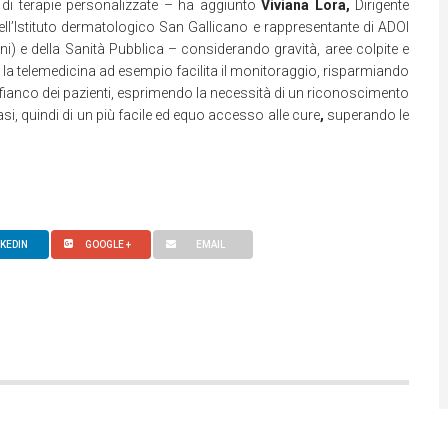
 di terapie personalizzate – ha aggiunto
Viviana Lora,
Dirigente
ell’Istituto dermatologico San Gallicano e rappresentante di ADOI
i) e della Sanità Pubblica – considerando gravità, aree colpite e
 la telemedicina ad esempio facilita il monitoraggio, risparmiando
l fianco dei pazienti, esprimendo la necessità di un riconoscimento
riasi, quindi di un più facile ed equo accesso alle cure
,
superando le
NKEDIN
GOOGLE +
EMAIL