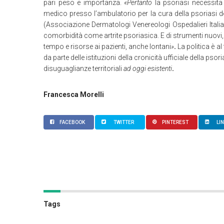
pari peso e importanza.
«Pertanto
la psoriasi necessita
medico presso l’ambulatorio per la cura della psoriasi d
(Associazione Dermatologi Venereologi Ospedalieri Italian
comorbidità come artrite psoriasica. E di strumenti nuovi,
tempo e risorse ai pazienti, anche lontani
»
.
La politica è a
da parte delle istituzioni della cronicità ufficiale della pso
disuguaglianze territoriali
ad oggi esistenti
.
Francesca Morelli
FACEBOOK
TWITTER
PINTEREST
LI
Tags