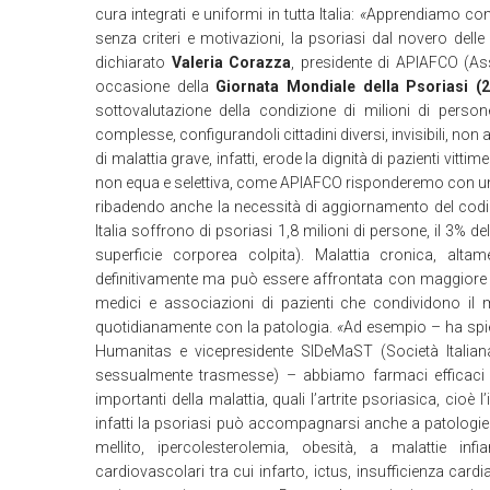
cura integrati e uniformi in tutta Italia:
«
Apprendiamo con 
senza criteri e motivazioni, la psoriasi dal novero delle 
dichiarato
Valeria Corazza
, presidente di APIAFCO (As
occasione della
Giornata Mondiale della Psoriasi (
sottovalutazione della condizione di milioni di pers
complesse, configurandoli cittadini diversi, invisibili, no
di malattia grave, infatti, erode la dignità di pazienti vitti
non equa e selettiva, come APIAFCO risponderemo con una an
ribadendo anche la necessità di aggiornamento del cod
Italia soffrono di psoriasi 1,8 milioni di persone, il 3% d
superficie corporea colpita). Malattia cronica, alta
definitivamente ma può essere affrontata con maggiore c
medici e associazioni di pazienti che condividono il m
quotidianamente con la patologia.
«
Ad esempio – ha sp
Humanitas e vicepresidente SIDeMaST (Società Italiana
sessualmente trasmesse) – abbiamo farmaci efficaci 
importanti della malattia, quali l’artrite psoriasica, cioè 
infatti la psoriasi può accompagnarsi anche a patolog
mellito, ipercolesterolemia, obesità, a malattie infi
cardiovascolari tra cui infarto, ictus, insufficienza cardi