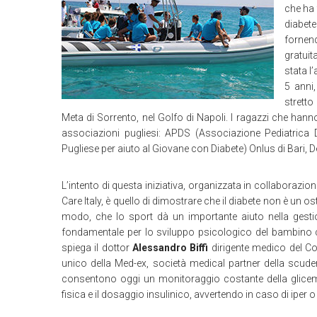
che ha 
diabet
fornen
gratuit
stata l
5 anni
stretto
Meta di Sorrento, nel Golfo di Napoli. I ragazzi che han
associazioni pugliesi: APDS (Associazione Pediatrica
Pugliese per aiuto al Giovane con Diabete) Onlus di Bari, De
L’intento di questa iniziativa, organizzata in collaborazi
Care Italy, è quello di dimostrare che il diabete non è un osta
modo, che lo sport dà un importante aiuto nella gestion
fondamentale per lo sviluppo psicologico del bambino
spiega il dottor
Alessandro Biffi
dirigente medico del Co
unico della Med-ex, società medical partner della scude
consentono oggi un monitoraggio costante della glicemia 
fisica e il dosaggio insulinico, avvertendo in caso di iper