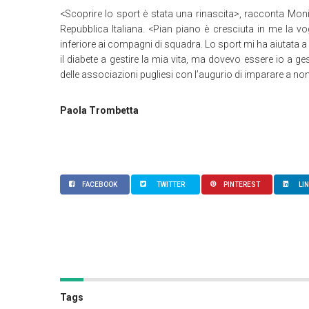
<Scoprire lo sport è stata una rinascita>, racconta Moni
Repubblica Italiana. <Pian piano è cresciuta in me la vog
inferiore ai compagni di squadra. Lo sport mi ha aiutata a s
il diabete a gestire la mia vita, ma dovevo essere io a ge
delle associazioni pugliesi con l’augurio di imparare a non 
Paola Trombetta
FACEBOOK
TWITTER
PINTEREST
LI
Tags