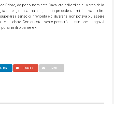
ca Priore, da poco nominata Cavaliere dell’ordine al Merito della
lia di reagire alla malattia, che in precedenza mi faceva sentire
uperare il senso di inferiorità e di diversità: non poteva più essere
stire il diabete. Con questo evento passerò il testimone ai ragazzi
porsi limiti o barriere>.
NKEDIN
GOOGLE +
EMAIL