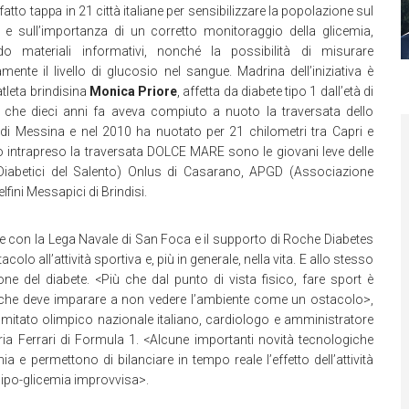
fatto tappa in 21 città italiane per sensibilizzare la popolazione sul
e e sull’importanza di un corretto monitoraggio della glicemia,
do materiali informativi, nonché la possibilità di misurare
amente il livello di glucosio nel sangue. Madrina dell’iniziativa è
’atleta brindisina
Monica Priore
, affetta da diabete tipo 1 dall’età di
, che dieci anni fa aveva compiuto a nuoto la traversata dello
 di Messina e nel 2010 ha nuotato per 21 chilometri tra Capri e
no intrapreso la traversata DOLCE MARE sono le giovani leve delle
 Diabetici del Salento) Onlus di Casarano, APGD (Associazione
lfini Messapici di Brindisi.
one con la Lega Navale di San Foca e il supporto di Roche Diabetes
colo all’attività sportiva e, più in generale, nella vita. E allo stesso
e del diabete. <Più che dal punto di vista fisico, fare sport è
 che deve imparare a non vedere l’ambiente come un ostacolo>,
mitato olimpico nazionale italiano, cardiologo e amministratore
ria Ferrari di Formula 1. <Alcune importanti novità tecnologiche
e permettono di bilanciare in tempo reale l’effetto dell’attività
 o ipo-glicemia improvvisa>.