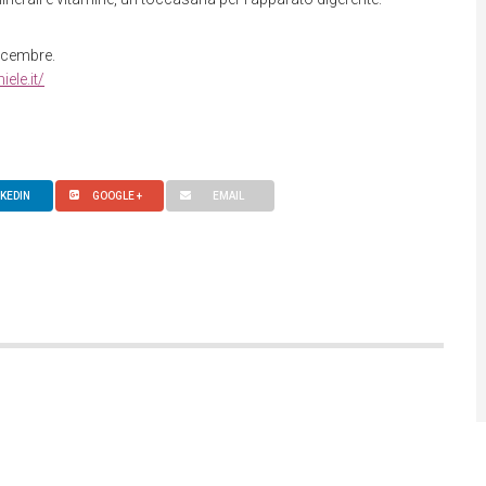
icembre.
iele.it/
NKEDIN
GOOGLE +
EMAIL