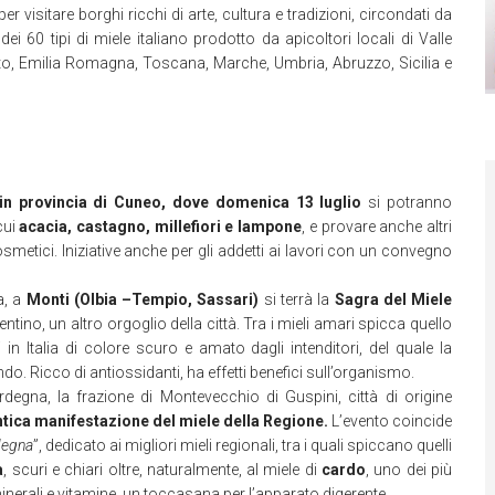
er visitare borghi ricchi di arte, cultura e tradizioni, circondati da
i 60 tipi di miele italiano prodotto da apicoltori locali di Valle
eto, Emilia Romagna, Toscana, Marche, Umbria, Abruzzo, Sicilia e
in provincia di Cuneo, dove domenica 13 luglio
si potranno
 cui
acacia, castagno, millefiori e lampone
, e provare anche altri
smetici. Iniziative anche per gli addetti ai lavori con un convegno
a, a
Monti (Olbia
–
Tempio, Sassari)
si terrà la
Sagra del Miele
ino, un altro orgoglio della città. Tra i mieli amari spicca quello
ti in Italia di colore scuro e amato dagli intenditori, del quale la
do. Ricco di antiossidanti, ha effetti benefici sull’organismo.
degna, la frazione di Montevecchio di Guspini, città di origine
antica manifestazione del miele della Regione.
L’evento coincide
rdegna
”, dedicato ai migliori mieli regionali, tra i quali spiccano quelli
a
, scuri e chiari oltre, naturalmente, al miele di
cardo
, uno dei più
minerali e vitamine, un toccasana per l’apparato digerente.