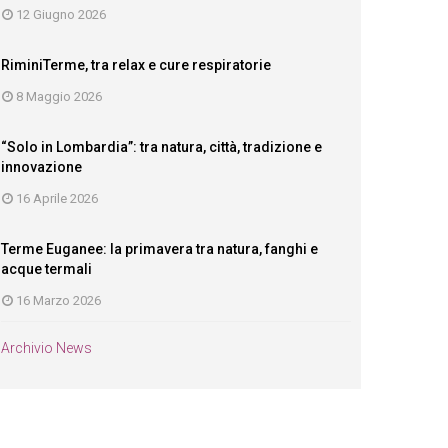
12 Giugno 2026
RiminiTerme, tra relax e cure respiratorie
8 Maggio 2026
“Solo in Lombardia”: tra natura, città, tradizione e
innovazione
16 Aprile 2026
Terme Euganee: la primavera tra natura, fanghi e
acque termali
16 Marzo 2026
Archivio News