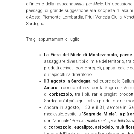
all’interno della rassegna
Andar per Miele
. Un’ occasione p
paesaggi di grande suggestione alla scoperta di alcuni de
d’Aosta, Piemonte, Lombardia, Friuli Venezia Giulia, Ven
Sardegna.
Tra gli appuntamenti di luglio:
La Fiera del Miele di Montezemolo, paese 
assaggiare diversi tipi di miele del territorio, tra
prodotti derivati, come propoli, pappa reale e co
sull’apicoltura di territorio.
Il
3 agosto
in Sardegna
, nel cuore della Gallur
Amaro
in concomitanza con la Sagra del Verment
di
corbezzolo,
tra i più rari e pregiati prodot
Sardegna è il più significativo produttore nel mon
Ancora in agosto, il 30 e il 31, sempre in Sar
medievale, ospita la
“Sagra del Miele”, la più 
con l’annuale “P
remio qualità mieli tipici della Sa
di
corbezzolo, eucalipto, asfodelo, multiflor
famosi dell’Isola, dal sapore floreale e ricco di 