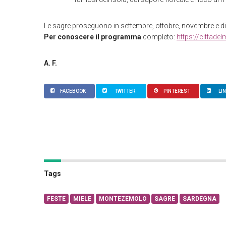
Le sagre proseguono in settembre, ottobre, novembre e d
Per conoscere il programma
completo:
https://cittadelm
A. F.
FACEBOOK
TWITTER
PINTEREST
LI
Tags
FESTE
MIELE
MONTEZEMOLO
SAGRE
SARDEGNA