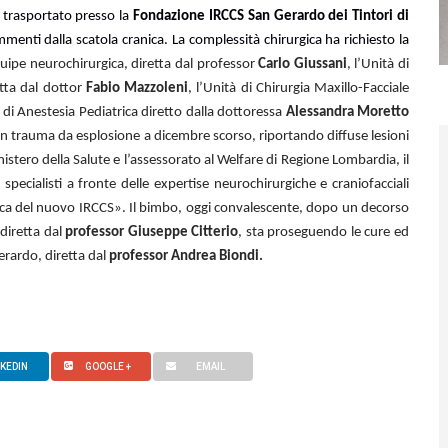
to trasportato presso la
Fondazione IRCCS San Gerardo dei Tintori di
menti dalla scatola cranica. La complessità chirurgica ha richiesto la
quipe neurochirurgica, diretta dal professor
Carlo Giussani
, l’Unità di
etta dal dottor
Fabio Mazzoleni
, l’Unità di Chirurgia Maxillo-Facciale
m di Anestesia Pediatrica diretto dalla dottoressa
Alessandra Moretto
i un trauma da esplosione a dicembre scorso, riportando diffuse lesioni
nistero della Salute e l’assessorato al Welfare di Regione Lombardia, il
 specialisti a fronte delle expertise neurochirurgiche e craniofacciali
rica del nuovo IRCCS». Il bimbo, oggi convalescente, dopo un decorso
diretta dal
professor Giuseppe Citterio
, sta proseguendo le cure ed
Gerardo, diretta dal
professor Andrea Biondi.
NKEDIN
GOOGLE +
EMAIL