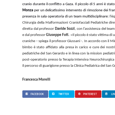
cranio durante il conflitto a Gaza. Il piccolo di 5 anni è sta
Monza
per un delicatissimo intervento di rimozione dei fram
presenza in sala operatoria di un team multidisciplinare: l
’é
Chirurgia della Malformazioni Craniofacciali Pediatriche dir
diretta dal professor
Davide Sozzi
, con l’assistenza del tea
e dal professor
Giuseppe Foti.
«Il piccolo è stato vittima d
craniche – spiega il professor Giussani -. In accordo con il Mi
bimbo è stato affidato alla presa in carico e cure dei nostri
pediatriche del San Gerardo e in linea con la mission pediat
post-operatorio presso la Terapia Intensiva Neurochirurgica 
il percorso di guarigione presso la Clinica Pediatrica del San 
Francesca Morelli
FACEBOOK
TWITTER
PINTEREST
LI