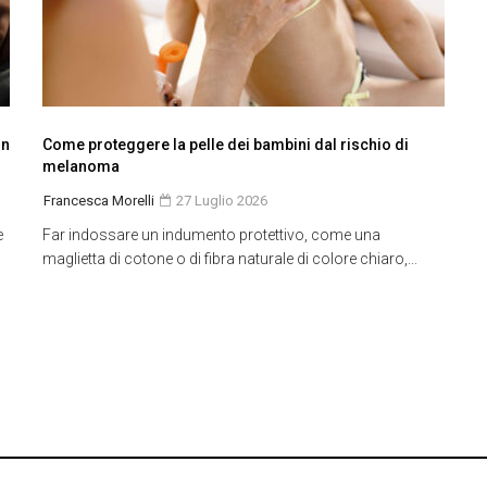
in
Come proteggere la pelle dei bambini dal rischio di
melanoma
Francesca Morelli
27 Luglio 2026
e
Far indossare un indumento protettivo, come una
maglietta di cotone o di fibra naturale di colore chiaro,...
resso il Tribunale di Monza: n° 1 dell'8 febbraio 2012 P.IVA 04722080969 