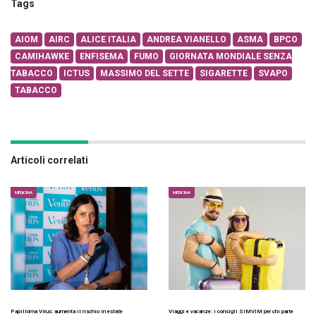
Tags
AIOM
AIRC
ALICE ITALIA
ANDREA VIANELLO
ASMA
BPCO
CAMIHAWKE
ENFISEMA
FUMO
GIORNATA MONDIALE SENZA
TABACCO
ICTUS
MASSIMO DEL SETTE
SIGARETTE
SVAPO
TABACCO
Articoli correlati
MEDICINA
MEDICINA
Papilloma Virus: aumenta il rischio in estate
Viaggi e vacanze: i consigli SIMVIM per chi parte