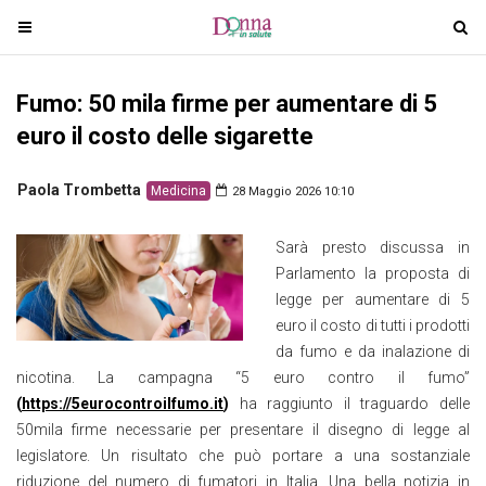
T
T
o
o
g
g
Fumo: 50 mila firme per aumentare di 5
g
g
l
l
euro il costo delle sigarette
e
e
n
n
Paola Trombetta
Medicina
28 Maggio 2026 10:10
a
a
v
v
Sarà presto discussa in
i
i
Parlamento la proposta di
g
g
legge per aumentare di 5
a
a
euro il costo di tutti i prodotti
t
t
da fumo e da inalazione di
i
i
nicotina. La campagna “5 euro contro il fumo”
o
o
(
https://5eurocontroilfumo.it
)
ha raggiunto il traguardo delle
n
n
50mila firme necessarie per presentare il disegno di legge al
legislatore. Un risultato che può portare a una sostanziale
riduzione del numero di fumatori in Italia. Una bella notizia in