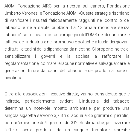
AIOM, Fondazione AIRC per la ricerca sul cancro, Fondazione
Umberto Veronesi e Fondazione AIOM.
«
Queste strategie rischiano
di vanificare i risultati faticosamente raggiunti nel controllo del
tabacco e nella salute pubblica. La “Giornata mondiale senza
tabacco” sottolinea il costante impegno dell’OMS nel denunciare le
tattiche dell’industria e nel promuovere politiche a tutela dei giovani
e di tutti i cittadini dalla dipendenza da nicotina. Si propone inoltre di
sensibilizzare i governi e la società a rafforzare la
regolamentazione, colmare le lacune normative e salvaguardare le
generazioni future dai danni del tabacco e dei prodotti a base di
nicotina
»
.
Oltre alle associazioni negative dirette, vanno considerate quelle
indirette, particolarmente evidenti. L’industria del tabacco
determina un notevole impatto ambientale: per produrre una
singola sigaretta servono 3,7 litri di acqua e 3,5 grammi di petrolio,
con un’emissione di 4 grammi di CO2. Si stima che, per azzerare
l’effetto serra prodotto da un singolo fumatore, sarebbe