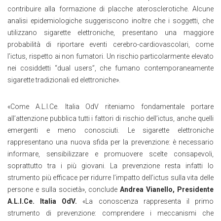
contribuire alla formazione di placche aterosclerotiche. Alcune
analisi epidemiologiche suggeriscono inoltre che i soggetti, che
utilizzano sigarette elettroniche, presentano una maggiore
probabilità di riportare eventi cerebro-cardiovascolari, come
l’ictus, rispetto ai non fumatori. Un rischio particolarmente elevato
nei cosiddetti “dual users”, che fumano contemporaneamente
sigarette tradizionali ed elettroniche»
.
«Come A.L.I.Ce. Italia OdV riteniamo fondamentale portare
all’attenzione pubblica tutti i fattori di rischio dell’ictus, anche quelli
emergenti e meno conosciuti. Le sigarette elettroniche
rappresentano una nuova sfida per la prevenzione: è necessario
informare, sensibilizzare e promuovere scelte consapevoli,
soprattutto tra i più giovani. La prevenzione resta infatti lo
strumento più efficace per ridurre l’impatto dell’ictus sulla vita delle
persone e sulla società», conclude
Andrea Vianello, Presidente
A.L.I.Ce. Italia OdV.
«La conoscenza rappresenta il primo
strumento di prevenzione: comprendere i meccanismi che