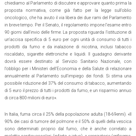
chiediamo al Parlamento di discutere e approvare quanto prima la
proposta normativa, come già fatto per la legge sull’oblio
oncologico, che ha avuto il via libera dei due rami del Parlamento
in breve tempo. Per il Senato, il regolamento impone l’esame entro
90 giorni dall’invio delle firme. La proposta riguarda l’istituzione di
un’accisa specifica di 5 euro per ogni unità di consumo di tutti i
prodotti da fumo e da inalazione di nicotina, inclusi tabacco
riscaldato, sigarette elettroniche e liquidi. Il guadagno derivante
dovrà essere destinato al Servizio Sanitario Nazionale, con
l’obbligo per i Ministeri dell’Economia e della Salute di relazionare
annualmente al Parlamento sull’impiego dei fondi. Si stima una
possibile riduzione del 37% del consumo di tabacco, aumentando
di 5 euro il prezzo di tutti i prodotti da fumo, e un risparmio annuo
di circa 800 milioni di euro
»
.
In Italia, fuma circa il 25% della popolazione adulta (18-69enni).
«
Il
90% dei casi di tumore del polmone e il 50% di quelli della vescica
sono determinati proprio dal fumo, che è anche correlato a