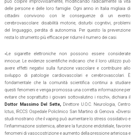
può colpire improvvisamente, modificando radicalmente la vita
delle persone e delle loro famiglie. Ogni anno in Italia migliaia di
cittadini convivono con le conseguenze di un evento
cerebrovascolare: disabilità motorie, disturbi cognitivi, problemi
del linguaggio, perdita di autonomia. Per questo la prevenzione
resta lo strumento più efficace per ridurre il numero dei casi.
«Le sigarette elettroniche non possono essere considerate
innocue. Le evidenze scientifiche indicano che il loro utilizzo può
avere effetti negativi sulla funzione vascolare e contribuire allo
sviluppo di patologie cardiovascolari e cerebrovascolari. È
fondamentale che la comunità scientifica continui a studiare
questi fenomeni e venga promossa una corretta informazione per
evitare che soprattutto i giovani sottovalutino i rischi», dichiara il
Dottor Massimo Del Sette,
Direttore U.O.C. Neurologia, Centro
Ictus, IRCCS Ospedale Policlinico San Martino di Genova. «Diversi
studi mostrano che il vaping può aumentare lo stress ossidativo e
l’infiammazione sistemica, alterare la funzione endoteliale, favorire
fenomeni di vasocostrizione e aumento della pressione arteriosa e