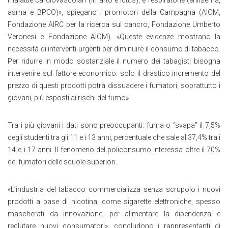
malattie cardiovascolari (infarto e ictus), e respiratorie (enfisema,
asma e BPCO)
»
, spiegano i promotori della Campagna (AIOM,
Fondazione AIRC per la ricerca sul cancro, Fondazione Umberto
Veronesi e Fondazione AIOM).
«
Queste evidenze mostrano la
necessità di interventi urgenti per diminuire il consumo di tabacco.
Per ridurre in modo sostanziale il numero dei tabagisti bisogna
intervenire sul fattore economico: solo il drastico incremento del
prezzo di questi prodotti potrà dissuadere i fumatori, soprattutto i
giovani, più esposti ai rischi del fumo
»
.
Tra i più giovani i dati sono preoccupanti: fuma o “svapa” il 7,5%
degli studenti tra gli 11 e i 13 anni, percentuale che sale al 37,4% tra i
14 e i 17 anni. Il fenomeno del policonsumo interessa oltre il 70%
dei fumatori delle scuole superiori.
«
L’industria del tabacco commercializza senza scrupolo i nuovi
prodotti a base di nicotina, come sigarette elettroniche, spesso
mascherati da innovazione, per alimentare la dipendenza e
reclutare nuovi consumatori
»
, concludono i rappresentanti di