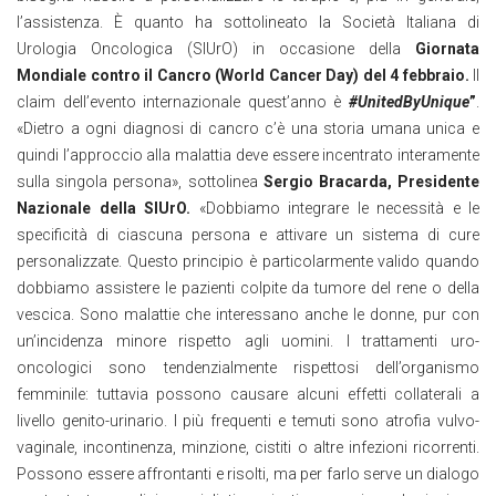
l’assistenza. È quanto ha sottolineato la Società Italiana di
Urologia Oncologica (SIUrO) in occasione della
Giornata
Mondiale contro il Cancro (World Cancer Day) del 4 febbraio.
Il
claim dell’evento internazionale quest’anno è
#UnitedByUnique
”
.
«Dietro a ogni diagnosi di cancro c’è una storia umana unica e
quindi l’approccio alla malattia deve essere incentrato interamente
sulla singola persona», sottolinea
Sergio Bracarda, Presidente
Nazionale della SIUrO.
«Dobbiamo integrare le necessità e le
specificità di ciascuna persona e attivare un sistema di cure
personalizzate. Questo principio è particolarmente valido quando
dobbiamo assistere le pazienti colpite da tumore del rene o della
vescica. Sono malattie che interessano anche le donne, pur con
un’incidenza minore rispetto agli uomini. I trattamenti uro-
oncologici sono tendenzialmente rispettosi dell’organismo
femminile: tuttavia possono causare alcuni effetti collaterali a
livello genito-urinario. I più frequenti e temuti sono atrofia vulvo-
vaginale, incontinenza, minzione, cistiti o altre infezioni ricorrenti.
Possono essere affrontanti e risolti, ma per farlo serve un dialogo