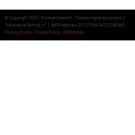
© Copyright 2022 - DonnaInSalute.it - Testata registrata presso il
Tribunale di Monza: n° 1 dell'8 febbraio 2012 P.IVA 04722080969 -
Privacy Policy
-
Cookie Policy
-
Preferenze