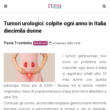
T
T
o
o
g
g
Tumori urologici: colpite ogni anno in Italia
g
g
l
l
diecimila donne
e
e
n
n
Paola Trombetta
Medicina
6 Febbraio 2025 14:05
a
a
v
v
I tumori genitourinari non
i
i
sono un problema solo
g
g
maschile: ogni anno in Italia
a
a
si registrano infatti oltre 10
t
t
mila donne con questa
i
i
patologia. Sono più di 3.600 i decessi tra le donne, mentre
o
o
migliorano i tassi di sopravvivenza a cinque anni che si attestano a
n
n
oltre 70%.
Come per gli uomini, anche nelle neoplasie genitourinarie femminili
bisogna riuscire a personalizzare le terapie e, più in generale,