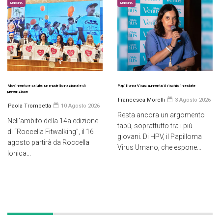
MEDICINA
MEDICINA
Movimento e salute: un modello nazionale di
Papilloma Virus: aumenta il rischio in estate
prevenzione
Francesca Morelli
3 Agosto 2026
Paola Trombetta
10 Agosto 2026
Resta ancora un argomento
Nell’ambito della 14a edizione
tabù, soprattutto tra i più
di “Roccella Fitwalking”, il 16
giovani. Di HPV, il Papilloma
agosto partirà da Roccella
Virus Umano, che espone...
Ionica...